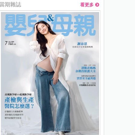
當期雜誌
看更多