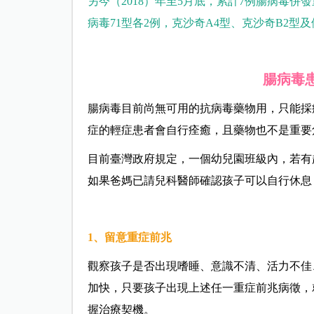
另今（2018）年至5月底，累計7例腸病毒併
病毒
71
型各
2
例，克沙奇
A4
型、克沙奇
B2
型及
腸病毒
腸病毒目前尚無可用的抗病毒藥物用，只能採
症的輕症患者會自行痊癒，且藥物也不是重要
目前臺灣政府規定，一個幼兒園班級內，若有
如果爸媽已請兒科醫師確認孩子可以自行休息
1、留意重症前兆
觀察孩子是否出現嗜睡、意識不清、活力不佳
加快，只要孩子出現上述任一重症前兆病徵，
握治療契機。