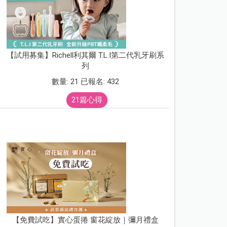
【試用募集】Richell利其爾 T.L.I第二代乳牙刷系
列
數量: 21 已報名: 432
21篇心得
【免費試吃】實心蛋捲 窗花綻放｜彌月禮盒