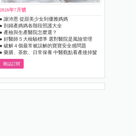
2026年7月號
● 謝沛恩 從甜美少女到優雅媽媽
● 剖婦產媽媽各階段照護大全
● 產檢與生產醫院怎麼選？
● 好醫師５大檢驗標準 選對醫院是風險管理
● 破解４個最常被誤解的寶寶安全感問題
● 藥膳、茶飲、日常保養 中醫觀點看產後掉髮
雜誌訂閱