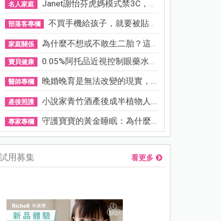
Janet謝怡芬虎媽模式禁3C，看...
名人家庭
不買手機給孩子，就要被貼「...
部落客專欄
為什麼不想或不敢生二胎？這8...
家庭關係
0.05%阿托品近視控制眼藥水納...
寶貝健康
晚婚晚育是無法改變的現實，...
醫師專欄
小說家青竹酒產後成半植物人...
產後照護
守護寶寶的黃金睡眠：為什麼...
專家專欄
試用募集
看更多