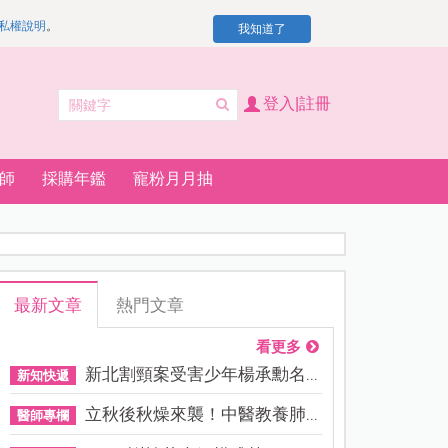
私權說明
。
我知道了
登入|註冊
師
採購年鑑
寵粉月月抽
最新文章
熱門文章
看更多
新北割頸案受害少年楊承勳名...
新知快遞
立秋後秋燥來襲！中醫教養肺...
醫師專欄