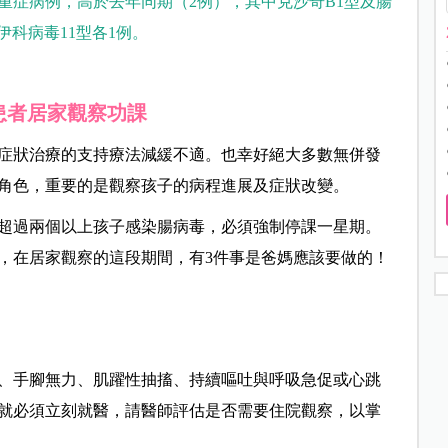
發重症病例，高於去年同期（2例），
其中克沙奇B1
型及腸
伊科病毒
11
型各
1
例。
患者居家觀察功課
症狀治療的支持療法減緩不適。也幸好絕大多數無併發
角色，重要的是觀察孩子的病程進展及症狀改變。
超過兩個以上孩子感染腸病毒，必須強制停課一星期。
，在居家觀察的這段期間，有3件事是爸媽應該要做的！
、手腳無力、肌躍性抽搐、持續嘔吐與呼吸急促或心跳
就必須立刻就醫，請醫師評估是否需要住院觀察，以掌