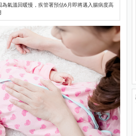
因為氣溫回暖慢，疾管署預估6月即將邁入腸病度高
月