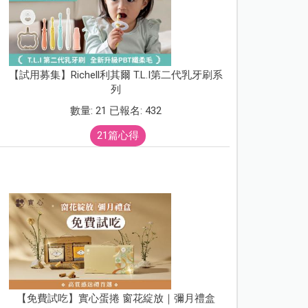
【試用募集】Richell利其爾 T.L.I第二代乳牙刷系
列
數量: 21 已報名: 432
21篇心得
【免費試吃】實心蛋捲 窗花綻放｜彌月禮盒