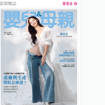
當期雜誌
看更多