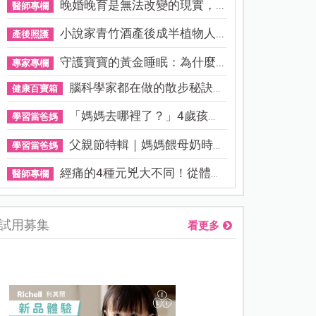
晚婚晚育是無法改變的現實，...
醫師專欄
小說家青竹酒產後成半植物人...
產後照護
守護寶寶的黃金睡眠：為什麼...
專家專欄
腦科學家都在做的散步秘訣！...
健康百寶箱
「媽媽去哪裡了？」4歲孩子還...
學習當爸媽
父親節特輯｜媽媽餵母奶時，...
學習當爸媽
經痛的4種元兇大不同！從體質...
醫師專欄
試用募集
看更多