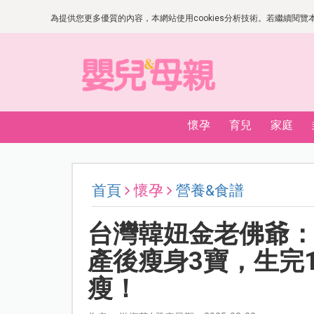
為提供您更多優質的內容，本網站使用cookies分析技術。若繼續閱覽本網
懷孕
育兒
家庭
首頁
懷孕
營養&食譜
台灣韓妞金老佛爺：
產後瘦身3寶，生完
瘦！