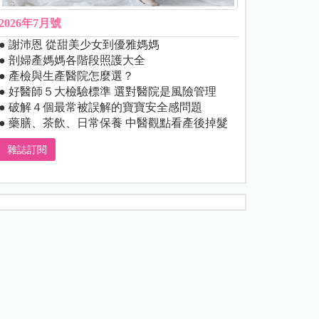
2026年7月號
● 謝沛恩 從甜美少女到優雅媽媽
● 剖婦產媽媽各階段照護大全
● 產檢與生產醫院怎麼選？
● 好醫師５大檢驗標準 選對醫院是風險管理
● 破解４個最常被誤解的寶寶安全感問題
● 藥膳、茶飲、日常保養 中醫觀點看產後掉髮
雜誌訂閱