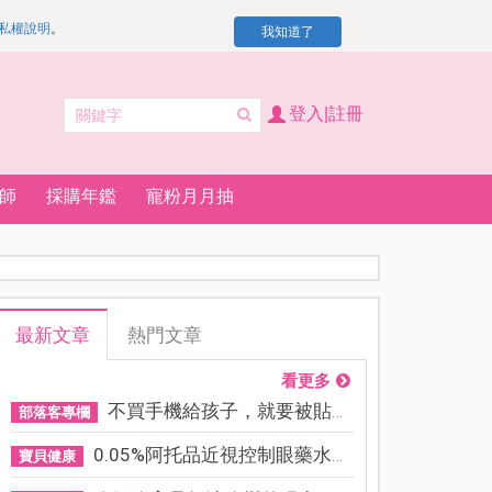
私權說明
。
我知道了
登入|註冊
師
採購年鑑
寵粉月月抽
最新文章
熱門文章
看更多
不買手機給孩子，就要被貼「...
部落客專欄
0.05%阿托品近視控制眼藥水納...
寶貝健康