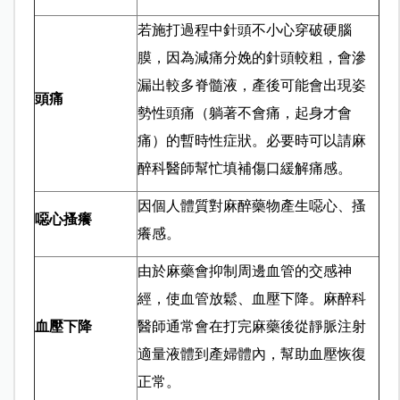
若施打過程中針頭不小心穿破硬腦
膜，因為減痛分娩的針頭較粗，會滲
漏出較多脊髓液，產後可能會出現姿
頭痛
勢性頭痛（躺著不會痛，起身才會
痛）的暫時性症狀。必要時可以請麻
醉科醫師幫忙填補傷口緩解痛感。
因個人體質對麻醉藥物產生噁心、搔
噁心搔癢
癢感。
由於麻藥會抑制周邊血管的交感神
經，使血管放鬆、血壓下降。麻醉科
血壓下降
醫師通常會在打完麻藥後從靜脈注射
適量液體到產婦體內，幫助血壓恢復
正常。