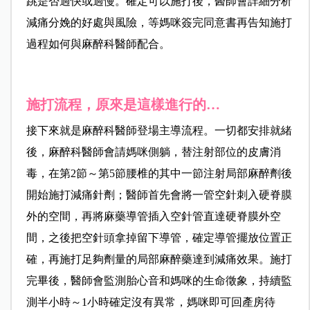
跳是否過快或過慢。確定可以施打後，醫師會詳細分析
減痛分娩的好處與風險，等媽咪簽完同意書再告知施打
過程如何與麻醉科醫師配合。
施打流程，原來是這樣進行的…
接下來就是麻醉科醫師登場主導流程。
一切都安排就緒
後，麻醉科醫師會請媽咪側躺，替注射部位的皮膚消
毒，在第2
節～第
5
節腰椎的其中一節注射局部麻醉劑後
開始施打減痛針劑；醫師首先會將一管空針刺入硬脊膜
外的空間，再將麻藥導管插入空針管直達硬脊膜外空
間，之後把空針頭拿掉留下導管，
確定導管擺放位置正
確，再施打
足夠劑量的局部麻醉藥達到減痛效果。施打
完畢後，醫師會監測胎心音和媽咪的生命徵象，持續監
測半小時～1
小時確定沒有異常，媽咪即可回產房待