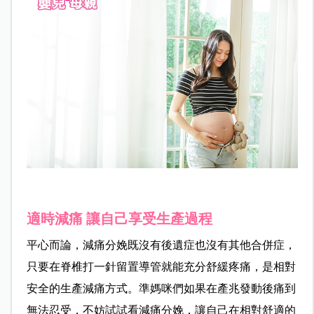
適時減痛 讓自己享受生產過程
平心而論，減痛分娩既
沒有後遺症也沒有其他合併症，
只要在脊椎打一針留置導管就能充分舒緩疼痛，是相對
安全的生產減痛方式。準媽咪們如果在產兆發動後痛到
無法忍受，不妨試試看減痛分娩，讓自己在相對舒適的