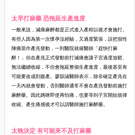
太早打麻藥 恐拖延生產進度
一般來說，減痛麻醉都是正式進入產程以後才會施打。
有些人因為第一次懷孕沒經驗，又過度緊張，誤把假性
陣痛當作產兆發動，一到醫院就催醫師「趕快打麻
醉！」但在產兆正式發動前打減痛
會讓子宮過度放鬆、
無法繼續收縮，不但會拖延整個生產進度，最後甚至有
可能要改成剖腹產。廖韻涵醫師表示，除非確定產兆在
一天內就會發動，否則醫師通常不會在
產兆發動
前施打
麻醉藥。因此媽咪即使再怕痛，也要等到子宮開始規律
收縮、產生痛感後才可以請醫師施打麻醉藥。
太晚決定 有可能來不及打麻藥