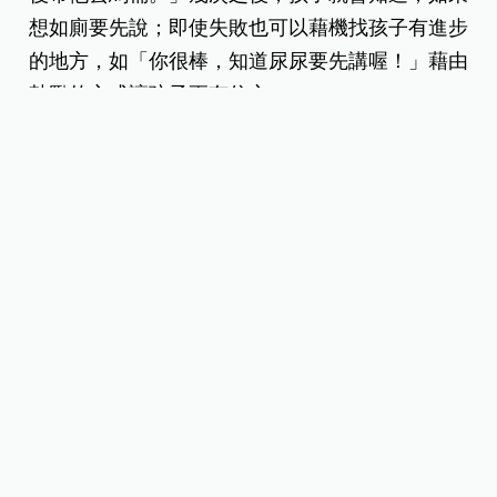
想如廁要先說；即使失敗也可以藉機找孩子有進步
的地方，如「你很棒，知道尿尿要先講喔！」藉由
鼓勵的方式讓孩子更有信心。
林宜正醫師表示，孩子自己大、小便要不斷練習，
不用太急，等他學會表達後，再問他：「你想尿尿
嗎？想便便嗎？」孩子可能會點頭或搖頭，這個階
段再帶他上廁所，不管有沒有尿都誇獎：「你好
棒！會坐馬桶！」很多孩子剛開始不敢坐馬桶，擔
心會掉下去，此時陪著他，溫柔地說：「爸比、媽
咪會在旁邊陪你，也會抓好你的手。」前提是不管
孩子會不會成功，都先試著練習看看！
延伸閱讀：
5個戒尿布技巧，和尿布說掰掰！