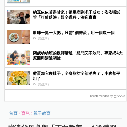
納豆依依苦盡甘來！從重病到求子成功：依依曝試
管「打針落淚」艱辛過程，淚迎寶寶
肚腩一抓一大把，只需1個雞蛋，用一個瘦一個
PR（新素簡）
兩歲幼幼班的親師溝通「想問又不敢問」專家揭4大
原因與溝通關鍵
雞蛋加它瘦肚子，全身脂肪全部消失了，小腹都平
坦了
PR（新素簡）
Recommended by
首頁
育兒
親子教育