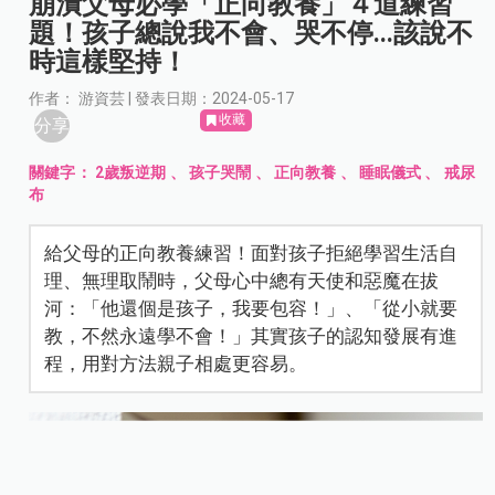
崩潰父母必學「正向教養」４道練習
題！孩子總說我不會、哭不停...該說不
時這樣堅持！
作者： 游資芸 | 發表日期：2024-05-17
收藏
分享
關鍵字：
2歲叛逆期
、
孩子哭鬧
、
正向教養
、
睡眠儀式
、
戒尿
布
給父母的正向教養練習！面對孩子拒絕學習生活自
理、無理取鬧時，父母心中總有天使和惡魔在拔
河：「他還個是孩子，我要包容！」、「從小就要
教，不然永遠學不會！」其實孩子的認知發展有進
程，用對方法親子相處更容易。