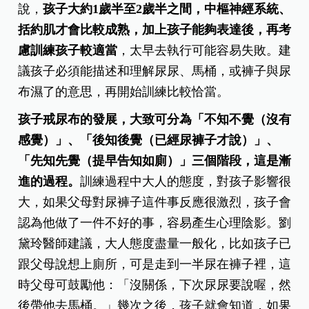
說，
孩子大約1歲半至2歲半之間，中樞神經系統、
括約肌才會比較成熟，加上孩子能夠表達後，再考
慮訓練孩子較適當
，太早去執行可能容易失敗。建
議孩子必須能描述和理解尿尿、馬桶，或褲子與尿
布濕了的意思，再開始訓練比較恰當。
孩子戒尿布的發展，大致可分為「不知不覺（沒有
感覺）」、「後知後覺（已經尿褲子才說）」、
「先知先覺（提早告知如廁）」三個階段，這是漸
進的過程。
訓練過程中大人的態度，對孩子影響很
大，如果父母對尿褲子這件事反應很激烈，孩子會
認為他做了一件不好的事，容易產生心理陰影。劉
黛玲醫師建議，大人態度盡量一般化，比如孩子已
跟父母說想上廁所，可是走到一半尿在褲子裡，這
時父母可鼓勵他：「沒關係，下次尿尿要說喔，然
後帶他去馬桶。」幾次之後，孩子就會知道，如果