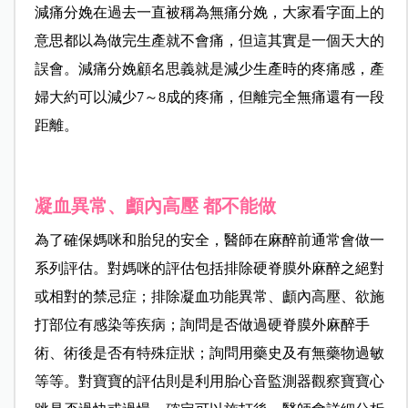
減痛分娩在過去一直被稱為無痛分娩，大家看字面上的
意思都以為做完生產就不會痛，但這其實是一個天大的
誤會。減痛分娩顧名思義就是減少生產時的疼痛感，產
婦大約可以減少
7
～
8
成的疼痛，但離完全無痛還有一段
距離。
凝血異常、顱內高壓 都不能做
為了確保媽咪和胎兒的安全，醫師在麻醉前通常會做一
系列評估。對媽咪的評估包括排除硬脊膜外麻醉之絕對
或相對的禁忌症；排除
凝血功能異常、顱內高壓、欲施
打部位有感染等疾病；詢問是否
做過硬脊膜外麻醉手
術、術後是否有特殊症狀；詢問用藥史及有無藥物過敏
等等。對寶寶的評估則是利用
胎心音監測器觀察寶寶心