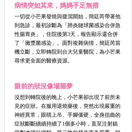
病情突如其來，媽媽手足無措
一切從小芒果發燒與腹瀉開始，簡廷芮帶著他
到急診，最初診斷為「肺炎鏈球菌感染合併急
性腸胃炎」，住院後第3天，報告顯示還合併
了「黴漿菌感染」。面對複雜病情，簡廷芮當
機立斷，立即轉院到台大兒童醫院，為小芒果
尋求更全面的醫療資源。
眼前的狀況像場噩夢
沒想到轉院後的晚上，小芒果卻出現了前所未
見的症狀。在服用退燒藥後，突然出現嚴重的
神經異常，眼睛上吊、手腳僵硬，全身扭曲的
症狀斷斷續續持續了1個多小時，直至注射鎮