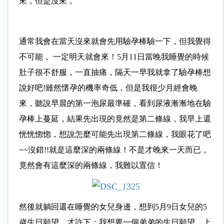
來，但是沒來，
通常我會在當天沒來就會先用驗孕棒驗一下，但我覺得
不可能， 一定明天就會來！5月11日當晚我睡覺的時候
肚子很不舒服，一直抽痛，隔天一早我就拿了驗孕棒想
說好吧!雖然懷孕的機率奇低，但是我很少月經會晚
來，聽說早晨的第一泡尿最準確，看到尿液漸漸地在驗
孕棒上蔓延，結果先出現的竟然是第二條線，我早上還
恍恍惚惚，想說怎麼可能先出現第二條線，我眼花了吧
~~沒錯!!就是這麼深的兩條線！不是才晚來一天而已，
竟然會有這麼深的兩條線，我難以置信！
然後就躺回還在睡覺的女兒身邊，想到5月9日女兒的5
歲生日願望，才許下：我想要一個弟弟的生日願望，上