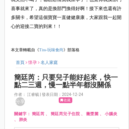
喜事就來了，真的是換部門換得好啊！接下來也還有許
多關卡，希望這個寶寶一直健健康康，大家跟我一起開
心的迎接二寶的到來！！
本文章轉載自《
Tiss-玩味食尚
》部落格
首頁
懷孕
名人家庭
簡廷芮：只要兒子能好起來，快一
點二三週，慢一點半年都沒關係
作者： 江睿毓 | 發表日期：2024-12-24
收藏
分享
關鍵字：
簡廷芮
、
簡廷芮兒子住院
、
黴漿菌
、
小腦炎
、
肺炎