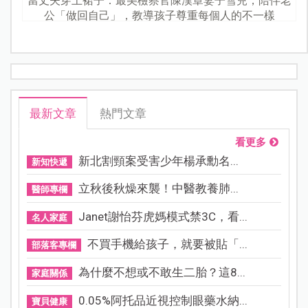
當丈夫穿上裙子：最美檢察官陳漢章妻子雪兒，陪伴老
公「做回自己」，教導孩子尊重每個人的不一樣
最新文章
熱門文章
看更多
新北割頸案受害少年楊承勳名...
新知快遞
立秋後秋燥來襲！中醫教養肺...
醫師專欄
Janet謝怡芬虎媽模式禁3C，看...
名人家庭
不買手機給孩子，就要被貼「...
部落客專欄
為什麼不想或不敢生二胎？這8...
家庭關係
0.05%阿托品近視控制眼藥水納...
寶貝健康