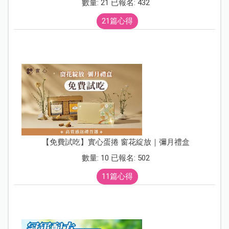
數量: 21 已報名: 432
21篇心得
【免費試吃】實心蛋捲 窗花綻放｜彌月禮盒
數量: 10 已報名: 502
11篇心得