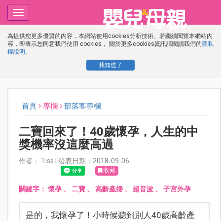
Toggle
navigation
為提供您更多優質的內容，本網站使用cookies分析技術。若繼續閱覽本網站內
容，即表示您同意我們使用 cookies， 關於更多cookies資訊請閱讀我們的
隱私
權說明
。
我知道了
首頁
專欄
部落客專欄
二寶回來了！40歲懷孕，人生的中
獎機率沒這麼高過
作者： Tiss | 發表日期：2018-09-06
收藏
關鍵字：
懷孕
、
二寶
、
高齡產婦
、
超音波
、
子宮外孕
是的，我懷孕了！小時候聽到別人40歲高齡產