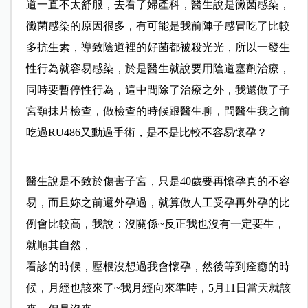
道一直不太舒服，去看了婦產科，醫生說是黴菌感染，
黴菌感染的原因很多，有可能是我前陣子感冒吃了比較
多抗生素，導致陰道裡的好菌都被殺光光，所以一發生
性行為就容易感染，於是醫生就說要用陰道塞劑治療，
同時要暫停性行為，這中間除了治療之外，我還做了子
宮頸抹片檢查，做檢查的時候跟醫生聊，問醫生我之前
吃過RU486又動過手術，是不是比較不容易懷孕？
醫生說是不致於傷害子宮，只是40歲要再懷孕真的不容
易，而且妳之前還外孕過，就算做人工受孕再外孕的比
例會比較高，我說：沒關係~反正我也沒有一定要生，
就順其自然，
看診的時候，壓根沒想過我會懷孕，然後等到痊癒的時
候，月經也該來了~
我月經向來準時，5月11日當天就該