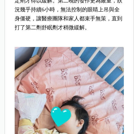
定劑才得以緩解。第二晚的發作更為嚴重，狀
況幾乎持續6小時，無法控制的眼睛上吊與全
身僵硬，讓醫療團隊和家人都束手無策，直到
打了第二劑舒眠劑才稍微緩解。