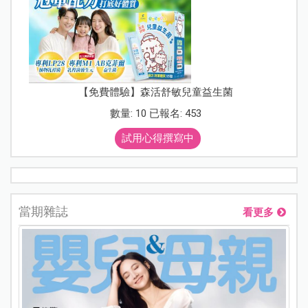
【免費體驗】森活舒敏兒童益生菌
數量: 10 已報名: 453
試用心得撰寫中
當期雜誌
看更多