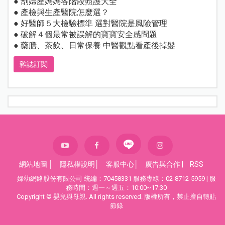
● 剖婦產媽媽各階段照護大全
● 產檢與生產醫院怎麼選？
● 好醫師５大檢驗標準 選對醫院是風險管理
● 破解４個最常被誤解的寶寶安全感問題
● 藥膳、茶飲、日常保養 中醫觀點看產後掉髮
雜誌訂閱
網站地圖
│
隱私權說明
│
客服中心
│
廣告與合作
|
RSS
婦幼網路股份有限公司 統編：70458331 服務專線：02-8712-5959 | 服
務時間：週一～週五：10:00~17:30
Copyright © 嬰兒與母親. All rights reserved. 版權所有，禁止擅自轉貼
節錄