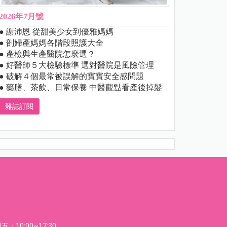
2026年7月號
● 謝沛恩 從甜美少女到優雅媽媽
● 剖婦產媽媽各階段照護大全
● 產檢與生產醫院怎麼選？
● 好醫師５大檢驗標準 選對醫院是風險管理
● 破解４個最常被誤解的寶寶安全感問題
● 藥膳、茶飲、日常保養 中醫觀點看產後掉髮
雜誌訂閱
：10:00~17:30