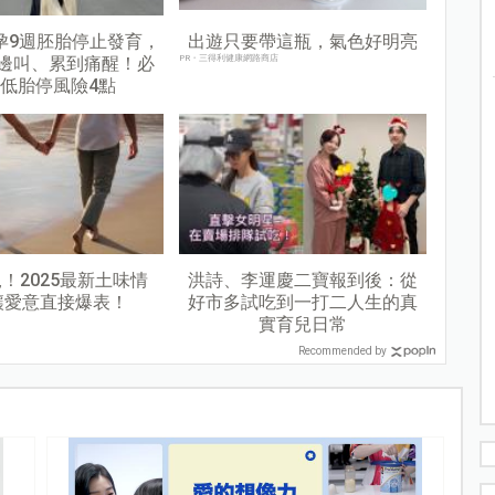
孕9週胚胎停止發育，
出遊只要帶這瓶，氣色好明亮
邊叫、累到痛醒！必
PR・三得利健康網路商店
低胎停風險4點
！2025最新土味情
洪詩、李運慶二寶報到後：從
讓愛意直接爆表！
好市多試吃到一打二人生的真
實育兒日常
Recommended by