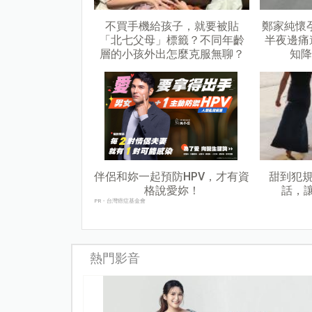
不買手機給孩子，就要被貼
鄭家純懷
「北七父母」標籤？不同年齡
半夜邊痛
層的小孩外出怎麼克服無聊？
知降
伴侶和妳一起預防HPV，才有資
甜到犯規
格說愛妳！
話，
PR・台灣癌症基金會
熱門影音