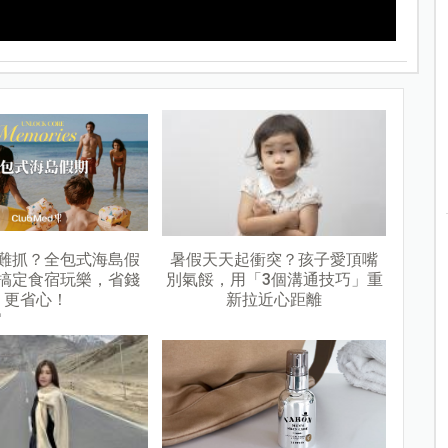
難抓？全包式海島假
暑假天天起衝突？孩子愛頂嘴
搞定食宿玩樂，省錢
別氣餒，用「3個溝通技巧」重
更省心！
新拉近心距離
n