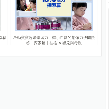
幸福
啟動寶寶超級學習力！羅小白愛的想像力快問快
答：探索篇｜桂格 ✕ 嬰兒與母親