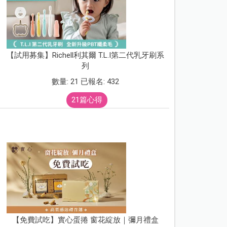
【試用募集】Richell利其爾 T.L.I第二代乳牙刷系
列
數量: 21 已報名: 432
21篇心得
【免費試吃】實心蛋捲 窗花綻放｜彌月禮盒