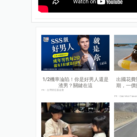
1/2機率淪陷！你是好男人還是
出國花費
渣男？關鍵在這
期，一價
PR・台灣癌症基金會
PR・Club Med Taiwa