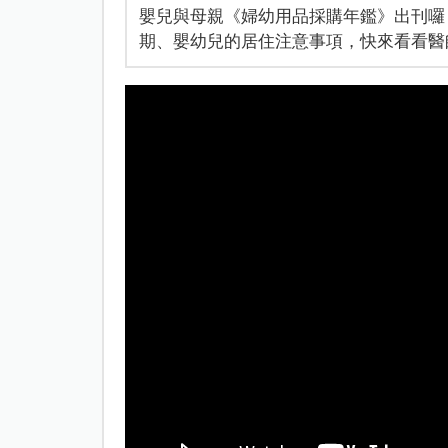
嬰兒與母親《婦幼用品採購年鑑》出刊囉
期、嬰幼兒的居住注意事項，快來看看醫