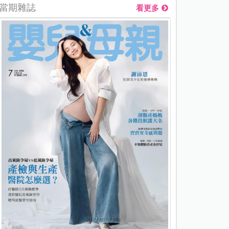
當期雜誌
看更多