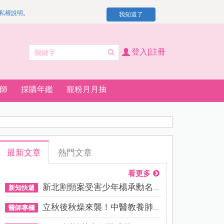
私權說明
。
我知道了
登入|註冊
師
採購年鑑
寵粉月月抽
最新文章
熱門文章
看更多
新北割頸案受害少年楊承勳名...
新知快遞
立秋後秋燥來襲！中醫教養肺...
醫師專欄