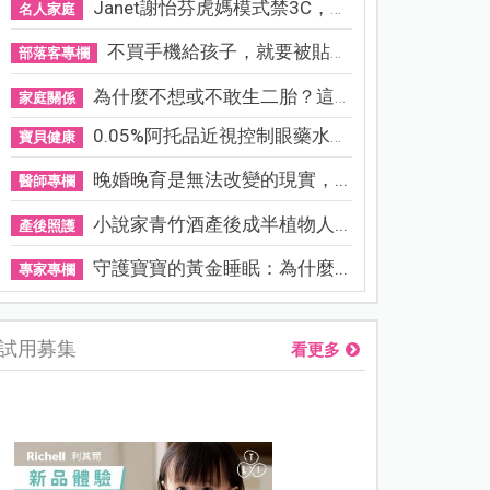
Janet謝怡芬虎媽模式禁3C，看...
名人家庭
不買手機給孩子，就要被貼「...
部落客專欄
為什麼不想或不敢生二胎？這8...
家庭關係
0.05%阿托品近視控制眼藥水納...
寶貝健康
晚婚晚育是無法改變的現實，...
醫師專欄
小說家青竹酒產後成半植物人...
產後照護
守護寶寶的黃金睡眠：為什麼...
專家專欄
試用募集
看更多