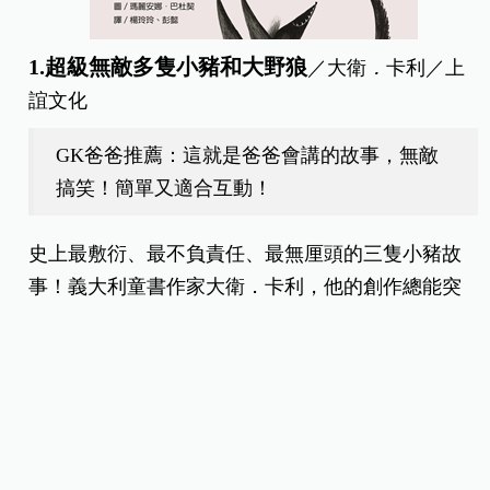
1.超級無敵多隻小豬和大野狼
／
大衛
．
卡利
／
上
誼文化
GK爸爸推薦：這就是爸爸會講的故事，無敵
搞笑！簡單又適合互動！
史上最敷衍、最不負責任、最無厘頭的三隻小豬故
事！義大利童書作家大衛．卡利，他的創作總能突
破以往框架，帶給讀者意想不到的驚喜。在這場爸
爸和孩子的故事大對決中，最後你會發現，原來爸
爸才是隱藏的說故事高手！