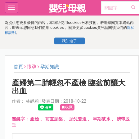
Toggle
navigation
為提供您更多優質的內容，本網站使用cookies分析技術。若繼續閱覽本網站內
容，即表示您同意我們使用 cookies， 關於更多cookies資訊請閱讀我們的
隱私
權說明
。
我知道了
首頁
懷孕
孕期知識
產婦第二胎輕忽不產檢 臨盆前釀大
出血
作者： 林靜莉 | 發表日期：2018-10-22
收藏
關鍵字：
產檢
、
前置胎盤
、
胎兒窘迫
、
早期破水
、
臍帶脫
垂