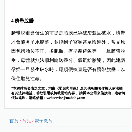
4.臍帶脫垂
臍帶脫垂會發生的前提是胎膜已經破裂並且破水，臍帶
才會隨著羊水脫落，並掉到子宮頸甚至陰道外，常見原
因包括胎位不正、多胞胎、有早產跡象等，一旦臍帶脫
垂，母體就無法順利輸送養分、氧氣給胎兒，因此建議
孕婦一旦發生破水時，應順便檢查是否有臍帶脫垂，以
保住胎兒性命。
*本網站所發表之文章，均由《嬰兒與母親》及其他相關著作權人依法擁
有其法律權益，若欲引用或轉載網站內容， 請與本公司來信接洽，違者將
依法處理。聯絡信箱：
webservice@mababy.com
首頁
育兒
親子教育