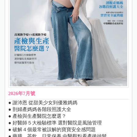
2026年7月號
● 謝沛恩 從甜美少女到優雅媽媽
● 剖婦產媽媽各階段照護大全
● 產檢與生產醫院怎麼選？
● 好醫師５大檢驗標準 選對醫院是風險管理
● 破解４個最常被誤解的寶寶安全感問題
● 藥膳、茶飲、日常保養 中醫觀點看產後掉髮