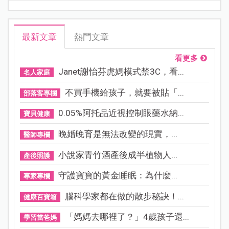
最新文章
熱門文章
看更多
Janet謝怡芬虎媽模式禁3C，看...
名人家庭
不買手機給孩子，就要被貼「...
部落客專欄
0.05%阿托品近視控制眼藥水納...
寶貝健康
晚婚晚育是無法改變的現實，...
醫師專欄
小說家青竹酒產後成半植物人...
產後照護
守護寶寶的黃金睡眠：為什麼...
專家專欄
腦科學家都在做的散步秘訣！...
健康百寶箱
「媽媽去哪裡了？」4歲孩子還...
學習當爸媽