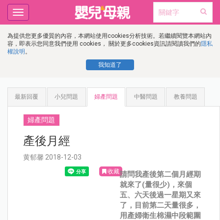
Toggle
navigation
為提供您更多優質的內容，本網站使用cookies分析技術。若繼續閱覽本網站內
容，即表示您同意我們使用 cookies， 關於更多cookies資訊請閱讀我們的
隱私
權說明
。
我知道了
最新回覆
小兒問題
婦產問題
中醫問題
教養問題
婦產問題
產後月經
黄郁馨 2018-12-03
收藏
請問我產後第二個月經期
就來了(量很少)，來個
五、六天後過一星期又來
了，目前第二天量很多，
用產婦衛生棉濕中段範圍