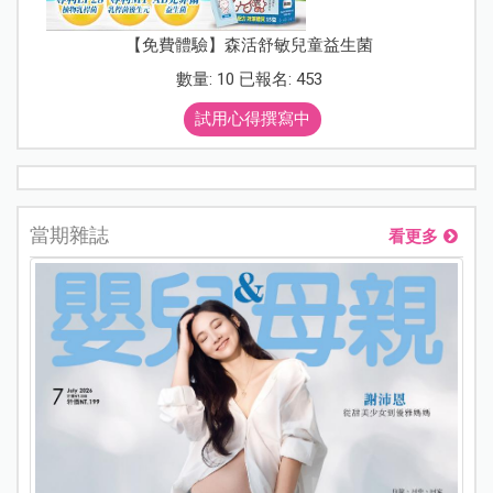
【免費體驗】森活舒敏兒童益生菌
數量: 10 已報名: 453
試用心得撰寫中
當期雜誌
看更多