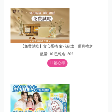
【免費試吃】實心蛋捲 窗花綻放｜彌月禮盒
數量: 10 已報名: 502
11篇心得