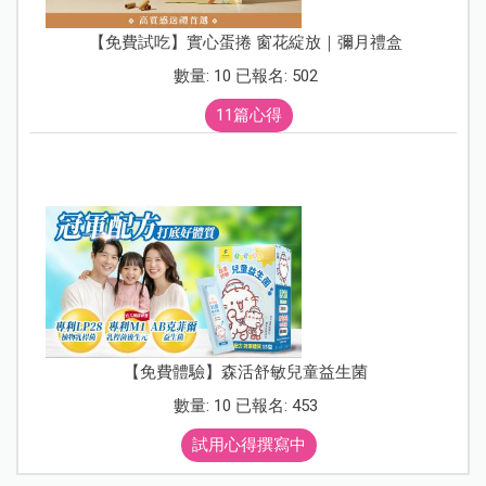
【免費試吃】實心蛋捲 窗花綻放｜彌月禮盒
數量: 10 已報名: 502
11篇心得
【免費體驗】森活舒敏兒童益生菌
數量: 10 已報名: 453
試用心得撰寫中