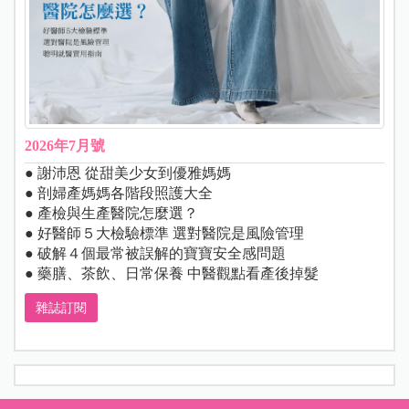
2026年7月號
● 謝沛恩 從甜美少女到優雅媽媽
● 剖婦產媽媽各階段照護大全
● 產檢與生產醫院怎麼選？
● 好醫師５大檢驗標準 選對醫院是風險管理
● 破解４個最常被誤解的寶寶安全感問題
● 藥膳、茶飲、日常保養 中醫觀點看產後掉髮
雜誌訂閱