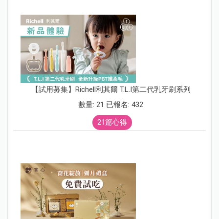
【試用募集】Richell利其爾 T.L.I第二代乳牙刷系列
數量: 21 已報名: 432
21篇心得