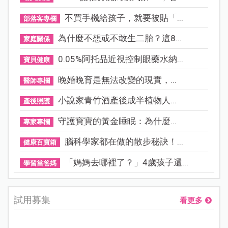
不買手機給孩子，就要被貼「...
部落客專欄
為什麼不想或不敢生二胎？這8...
家庭關係
0.05%阿托品近視控制眼藥水納...
寶貝健康
晚婚晚育是無法改變的現實，...
醫師專欄
小說家青竹酒產後成半植物人...
產後照護
守護寶寶的黃金睡眠：為什麼...
專家專欄
腦科學家都在做的散步秘訣！...
健康百寶箱
「媽媽去哪裡了？」4歲孩子還...
學習當爸媽
試用募集
看更多