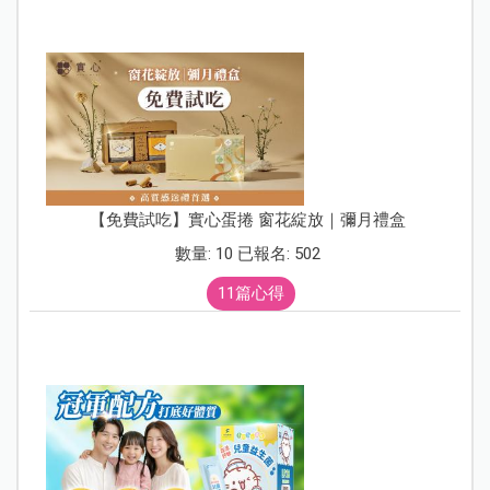
【免費試吃】實心蛋捲 窗花綻放｜彌月禮盒
數量: 10 已報名: 502
11篇心得