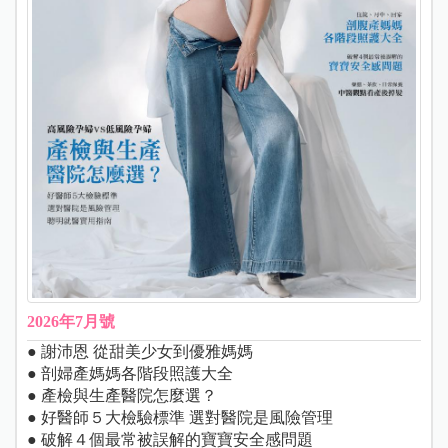
2026年7月號
● 謝沛恩 從甜美少女到優雅媽媽
● 剖婦產媽媽各階段照護大全
● 產檢與生產醫院怎麼選？
● 好醫師５大檢驗標準 選對醫院是風險管理
● 破解４個最常被誤解的寶寶安全感問題