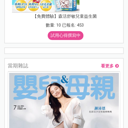
【免費體驗】森活舒敏兒童益生菌
數量: 10 已報名: 453
試用心得撰寫中
當期雜誌
看更多