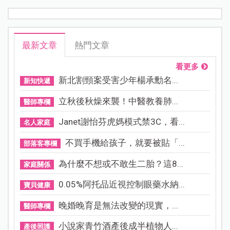
最新文章
熱門文章
看更多
新北割頸案受害少年楊承勳名...
新知快遞
立秋後秋燥來襲！中醫教養肺...
醫師專欄
Janet謝怡芬虎媽模式禁3C，看...
名人家庭
不買手機給孩子，就要被貼「...
部落客專欄
為什麼不想或不敢生二胎？這8...
家庭關係
0.05%阿托品近視控制眼藥水納...
寶貝健康
晚婚晚育是無法改變的現實，...
醫師專欄
小說家青竹酒產後成半植物人...
產後照護