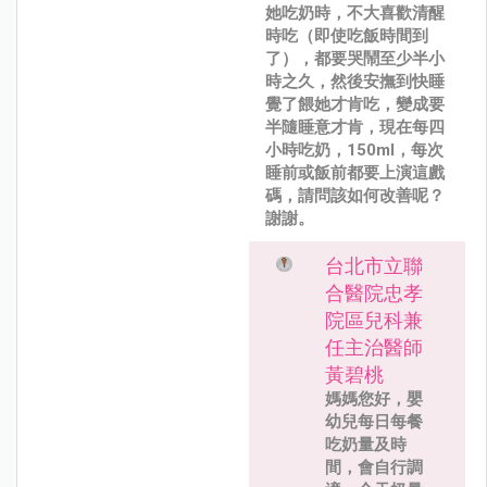
她吃奶時，不大喜歡清醒
時吃（即使吃飯時間到
了），都要哭鬧至少半小
時之久，然後安撫到快睡
覺了餵她才肯吃，變成要
半隨睡意才肯，現在每四
小時吃奶，150ml，每次
睡前或飯前都要上演這戲
碼，請問該如何改善呢？
謝謝。
台北市立聯
合醫院忠孝
院區兒科兼
任主治醫師
黃碧桃
媽媽您好，嬰
幼兒每日每餐
吃奶量及時
間，會自行調