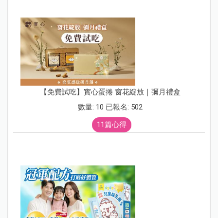
【免費試吃】實心蛋捲 窗花綻放｜彌月禮盒
數量: 10 已報名: 502
11篇心得