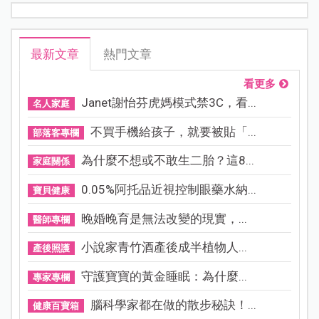
最新文章
熱門文章
看更多
Janet謝怡芬虎媽模式禁3C，看...
名人家庭
不買手機給孩子，就要被貼「...
部落客專欄
為什麼不想或不敢生二胎？這8...
家庭關係
0.05%阿托品近視控制眼藥水納...
寶貝健康
晚婚晚育是無法改變的現實，...
醫師專欄
小說家青竹酒產後成半植物人...
產後照護
守護寶寶的黃金睡眠：為什麼...
專家專欄
腦科學家都在做的散步秘訣！...
健康百寶箱