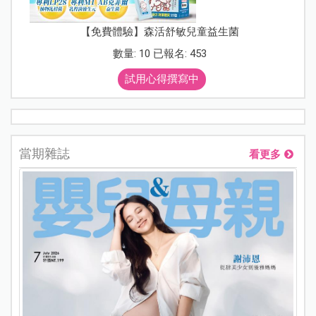
【免費體驗】森活舒敏兒童益生菌
數量: 10 已報名: 453
試用心得撰寫中
當期雜誌
看更多