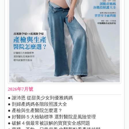
2026年7月號
● 謝沛恩 從甜美少女到優雅媽媽
● 剖婦產媽媽各階段照護大全
● 產檢與生產醫院怎麼選？
● 好醫師５大檢驗標準 選對醫院是風險管理
● 破解４個最常被誤解的寶寶安全感問題