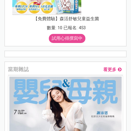
【免費體驗】森活舒敏兒童益生菌
數量: 10 已報名: 453
試用心得撰寫中
當期雜誌
看更多