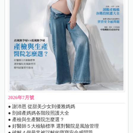
2026年7月號
● 謝沛恩 從甜美少女到優雅媽媽
● 剖婦產媽媽各階段照護大全
● 產檢與生產醫院怎麼選？
● 好醫師５大檢驗標準 選對醫院是風險管理
● 破解４個最常被誤解的寶寶安全感問題