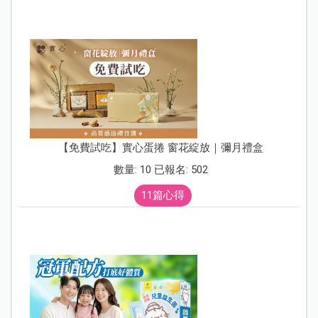
【免費試吃】實心蛋捲 窗花綻放｜彌月禮盒
數量: 10 已報名: 502
11篇心得