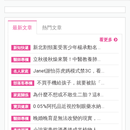
最新文章
熱門文章
看更多
新北割頸案受害少年楊承勳名...
新知快遞
立秋後秋燥來襲！中醫教養肺...
醫師專欄
Janet謝怡芬虎媽模式禁3C，看...
名人家庭
不買手機給孩子，就要被貼「...
部落客專欄
為什麼不想或不敢生二胎？這8...
家庭關係
0.05%阿托品近視控制眼藥水納...
寶貝健康
晚婚晚育是無法改變的現實，...
醫師專欄
小說家青竹酒產後成半植物人...