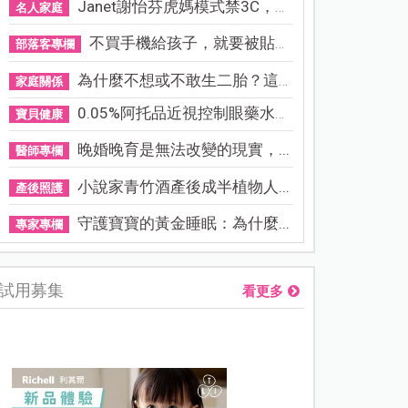
Janet謝怡芬虎媽模式禁3C，看...
名人家庭
不買手機給孩子，就要被貼「...
部落客專欄
為什麼不想或不敢生二胎？這8...
家庭關係
0.05%阿托品近視控制眼藥水納...
寶貝健康
晚婚晚育是無法改變的現實，...
醫師專欄
小說家青竹酒產後成半植物人...
產後照護
守護寶寶的黃金睡眠：為什麼...
專家專欄
試用募集
看更多