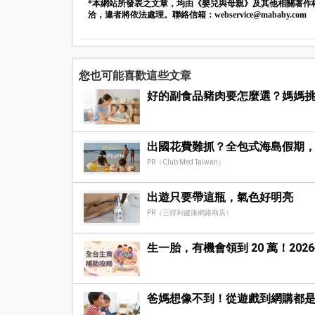
*本網站所發表之文章，均由《嬰兒與母親》及其他相關著作
洽，違者將依法處理。聯絡信箱：
webservice@mababy.com
您也可能喜歡這些文章
好的副食品豬肉要怎麼選？媽媽
出國花費難抓？全包式海島假期
PR（Club Med Taiwan）
出遊只要帶這瓶，氣色好明亮
PR（三得利健康網路商店）
生一胎，有機會領到 20 萬！20
爸媽想像不到！從遊戲到網購都是