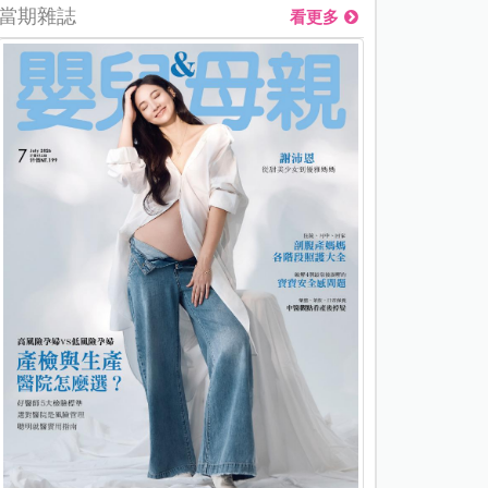
當期雜誌
看更多