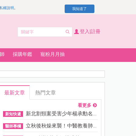
私權說明
。
我知道了
登入|註冊
師
採購年鑑
寵粉月月抽
最新文章
熱門文章
看更多
新北割頸案受害少年楊承勳名...
新知快遞
立秋後秋燥來襲！中醫教養肺...
醫師專欄