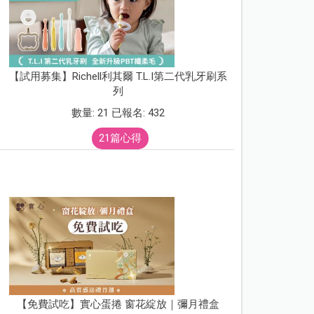
【試用募集】Richell利其爾 T.L.I第二代乳牙刷系
列
數量: 21 已報名: 432
21篇心得
【免費試吃】實心蛋捲 窗花綻放｜彌月禮盒