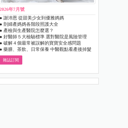
2026年7月號
● 謝沛恩 從甜美少女到優雅媽媽
● 剖婦產媽媽各階段照護大全
● 產檢與生產醫院怎麼選？
● 好醫師５大檢驗標準 選對醫院是風險管理
● 破解４個最常被誤解的寶寶安全感問題
● 藥膳、茶飲、日常保養 中醫觀點看產後掉髮
雜誌訂閱