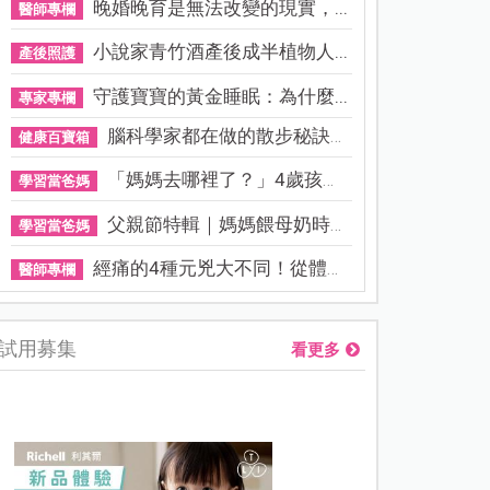
晚婚晚育是無法改變的現實，...
醫師專欄
小說家青竹酒產後成半植物人...
產後照護
守護寶寶的黃金睡眠：為什麼...
專家專欄
腦科學家都在做的散步秘訣！...
健康百寶箱
「媽媽去哪裡了？」4歲孩子還...
學習當爸媽
父親節特輯｜媽媽餵母奶時，...
學習當爸媽
經痛的4種元兇大不同！從體質...
醫師專欄
試用募集
看更多