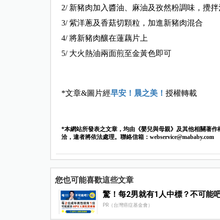
2/ 新豬肉加入醬油、麻油及孜然粉調味，攪拌
3/ 紫洋蔥及香菇切顆粒，加進新豬肉混合
4/ 將新豬肉釀在蓮藕片上
5/ 大火熱油兩面煎至金黃色即可
*文章&圖片經
早安！晨之美！
授權轉載
*本網站所發表之文章，均由《嬰兒與母親》及其他相關著作
洽，違者將依法處理。聯絡信箱：
webservice@mababy.com
您也可能喜歡這些文章
驚！每2男就有1人中標？不可能
PR（台灣癌症基金會）