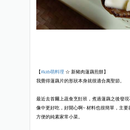
【
#kitb萌料理
☆ 新豬肉蓮藕煎餅】
我覺得蓮藕片的形狀本身就很適合萬聖節。
最近去首爾上蔬食烹飪班，煮過蓮藕之後發現
像中更好吃，好開心啊~ 材料也很簡單，主
方便的純素家常小菜。