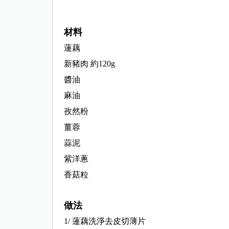
材料
蓮藕
新豬肉 約120g
醬油
麻油
孜然粉
薑蓉
蒜泥
紫洋蔥
香菇粒
做法
1/ 蓮藕洗淨去皮切薄片