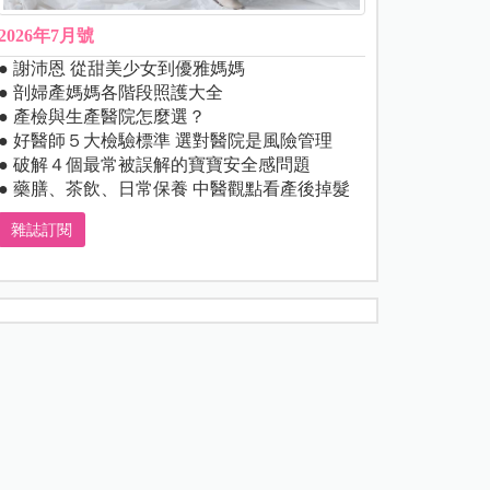
2026年7月號
● 謝沛恩 從甜美少女到優雅媽媽
● 剖婦產媽媽各階段照護大全
● 產檢與生產醫院怎麼選？
● 好醫師５大檢驗標準 選對醫院是風險管理
● 破解４個最常被誤解的寶寶安全感問題
● 藥膳、茶飲、日常保養 中醫觀點看產後掉髮
雜誌訂閱