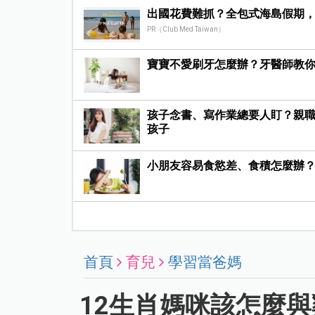
出國花費難抓？全包式海島假期
PR（Club Med Taiwan）
寶寶不愛刷牙怎麼辦？牙醫師教
孩子念書、寫作業總要人盯？親職
孩子
小朋友容易食慾差、食積怎麼辦
首頁
育兒
學習當爸媽
12生肖媽咪該怎麼