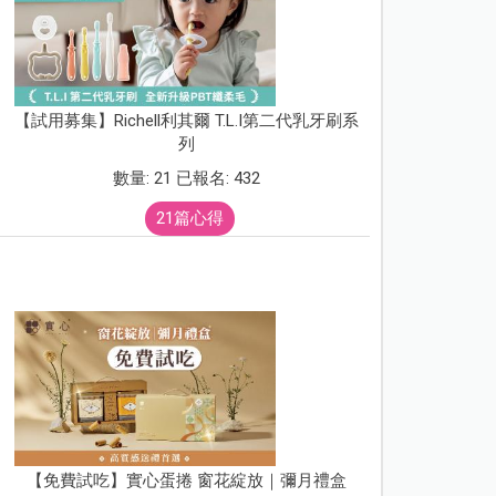
【試用募集】Richell利其爾 T.L.I第二代乳牙刷系
列
數量: 21 已報名: 432
21篇心得
【免費試吃】實心蛋捲 窗花綻放｜彌月禮盒