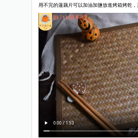
用不完的蓮藕片可以加油加鹽放進烤箱烤乾，