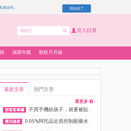
私權說明
。
我知道了
登入|註冊
師
採購年鑑
寵粉月月抽
最新文章
熱門文章
看更多
不買手機給孩子，就要被貼「...
部落客專欄
0.05%阿托品近視控制眼藥水納...
寶貝健康