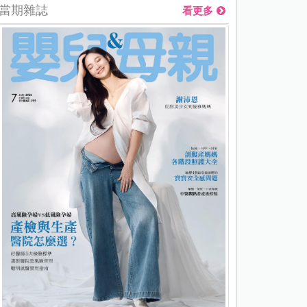
當期雜誌
看更多