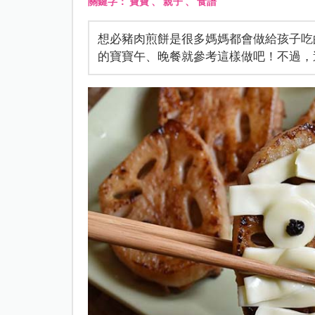
關鍵字：
寶寶
、
親子
、
食譜
想必豬肉煎餅是很多媽媽都會做給孩子吃
的寶寶午、晚餐就參考這樣做吧！不過，