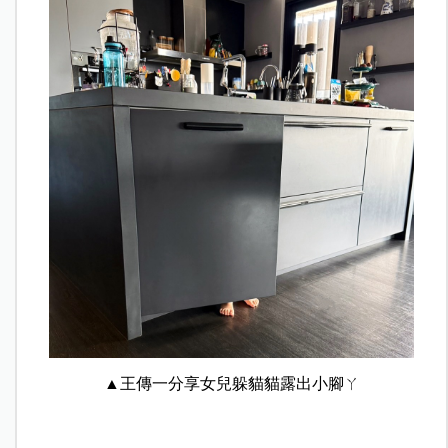
▲王傳一分享女兒躲貓貓露出小腳ㄚ