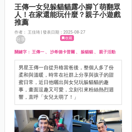
王傳一女兒躲貓貓露小腳丫萌翻眾
人！在家還能玩什麼？親子小遊戲
推薦
作者： 王佳琦 | 發表日期：2025-08-27
收藏
分享
關鍵字：
王傳一
、
沙希德卡普爾
、
躲貓貓
、
親子活動
男星王傳一自從升格當爸後，整個人多了份
柔和與溫暖，時常在社群上分享與孩子的甜
蜜日常，近日他曬出與女兒玩躲貓貓的趣
事，畫面逗趣又可愛，立刻引來粉絲熱烈迴
響，直呼「女兒太萌了！」