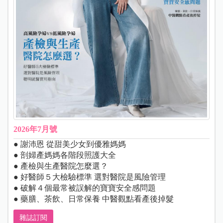
2026年7月號
● 謝沛恩 從甜美少女到優雅媽媽
● 剖婦產媽媽各階段照護大全
● 產檢與生產醫院怎麼選？
● 好醫師５大檢驗標準 選對醫院是風險管理
● 破解４個最常被誤解的寶寶安全感問題
● 藥膳、茶飲、日常保養 中醫觀點看產後掉髮
雜誌訂閱