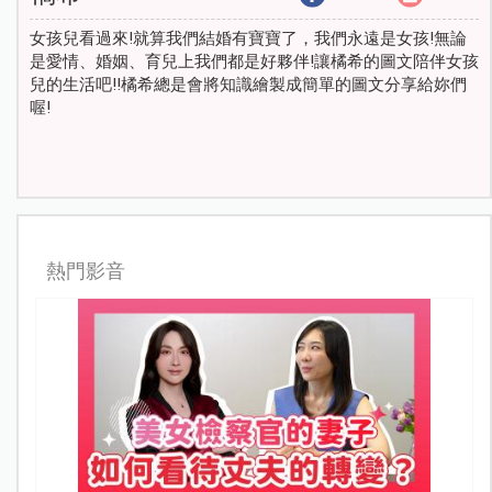
女孩兒看過來!就算我們結婚有寶寶了，我們永遠是女孩!無論
是愛情、婚姻、育兒上我們都是好夥伴!讓橘希的圖文陪伴女孩
兒的生活吧!!橘希總是會將知識繪製成簡單的圖文分享給妳們
喔!
熱門影音