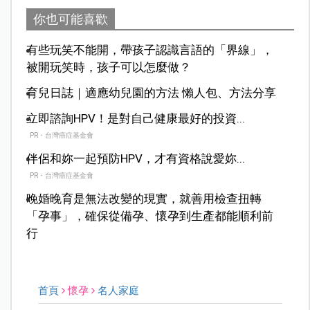
你也可能喜歡
有些玩笑不能開，帶孩子認識言語的「界線」，
被開玩笑時，孩子可以怎麼做？
育兒日誌｜適應幼兒園的方法 懶人包、方法分享
立即諮詢HPV！是對自己健康最好的投資...
PR・台灣癌症基金會
伴侶和妳一起預防HPV，才有資格說愛妳...
PR・台灣癌症基金會
晚婚晚育是無法改變的現實，就善用檢查扭轉
「孕事」，確保從備孕、懷孕到生產都能順利前
行
首頁
懷孕
名人家庭