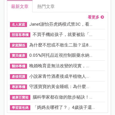
最新文章
熱門文章
看更多
Janet謝怡芬虎媽模式禁3C，看...
名人家庭
不買手機給孩子，就要被貼「...
部落客專欄
為什麼不想或不敢生二胎？這8...
家庭關係
0.05%阿托品近視控制眼藥水納...
寶貝健康
晚婚晚育是無法改變的現實，...
醫師專欄
小說家青竹酒產後成半植物人...
產後照護
守護寶寶的黃金睡眠：為什麼...
專家專欄
腦科學家都在做的散步秘訣！...
健康百寶箱
「媽媽去哪裡了？」4歲孩子還...
學習當爸媽