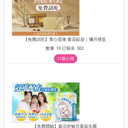
【免費試吃】實心蛋捲 窗花綻放｜彌月禮盒
數量: 10 已報名: 502
11篇心得
【免費體驗】森活舒敏兒童益生菌