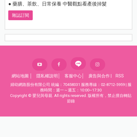
● 藥膳、茶飲、日常保養 中醫觀點看產後掉髮
雜誌訂閱
網站地圖
│
隱私權說明
│
客服中心
│
廣告與合作
|
RSS
婦幼網路股份有限公司 統編：70458331 服務專線：02-8712-5959 | 服
務時間：週一～週五：10:00~17:30
Copyright © 嬰兒與母親. All rights reserved. 版權所有，禁止擅自轉貼
節錄