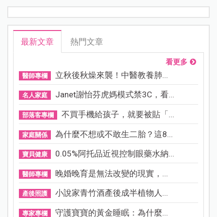
最新文章
熱門文章
看更多
立秋後秋燥來襲！中醫教養肺...
醫師專欄
Janet謝怡芬虎媽模式禁3C，看...
名人家庭
不買手機給孩子，就要被貼「...
部落客專欄
為什麼不想或不敢生二胎？這8...
家庭關係
0.05%阿托品近視控制眼藥水納...
寶貝健康
晚婚晚育是無法改變的現實，...
醫師專欄
小說家青竹酒產後成半植物人...
產後照護
守護寶寶的黃金睡眠：為什麼...
專家專欄