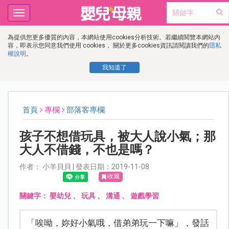
Toggle
navigation
為提供您更多優質的內容，本網站使用cookies分析技術。若繼續閱覽本網站內
容，即表示您同意我們使用 cookies， 關於更多cookies資訊請閱讀我們的
隱私
權說明
。
我知道了
首頁
專欄
部落客專欄
孩子不想借玩具，被大人說小氣；那
大人不借錢，不也是嗎？
作者： 小羊貝貝 | 發表日期：2019-11-08
收藏
關鍵字：
嬰幼兒
、
玩具
、
溝通
、
遊戲學習
「唉呦，妳好小氣哦，借弟弟玩一下嘛」，發話