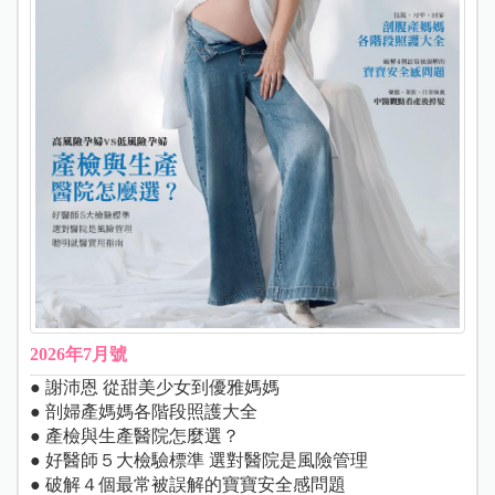
2026年7月號
● 謝沛恩 從甜美少女到優雅媽媽
● 剖婦產媽媽各階段照護大全
● 產檢與生產醫院怎麼選？
● 好醫師５大檢驗標準 選對醫院是風險管理
● 破解４個最常被誤解的寶寶安全感問題