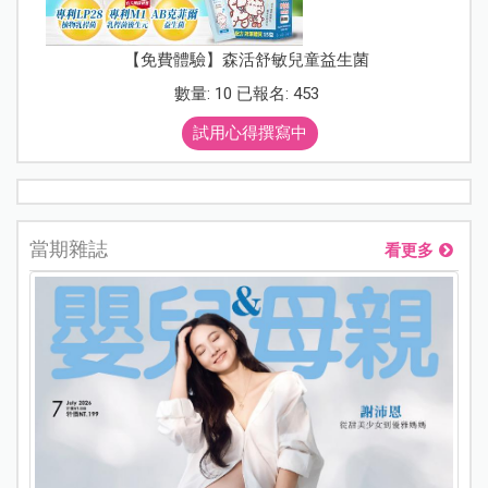
【免費體驗】森活舒敏兒童益生菌
數量: 10 已報名: 453
試用心得撰寫中
當期雜誌
看更多