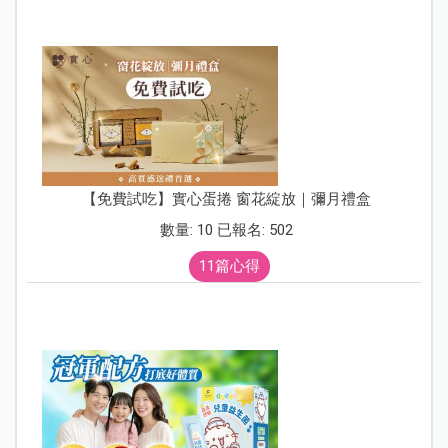
【免費試吃】實心蛋捲 窗花綻放｜彌月禮盒
數量: 10 已報名: 502
11篇心得