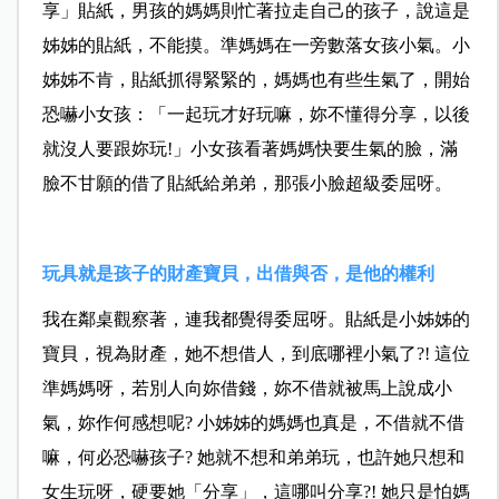
享」貼紙，男孩的媽媽則忙著拉走自己的孩子，說這是
姊姊的貼紙，不能摸。準媽媽在一旁數落女孩小氣。小
姊姊不肯，貼紙抓得緊緊的，媽媽也有些生氣了，開始
恐嚇小女孩：「一起玩才好玩嘛，妳不懂得分享，以後
就沒人要跟妳玩!」小女孩看著媽媽快要生氣的臉，滿
臉不甘願的借了貼紙給弟弟，那張小臉超級委屈呀。
玩具就是孩子的財產寶貝，出借與否，是他的權利
我在鄰桌觀察著，連我都覺得委屈呀。貼紙是小姊姊的
寶貝，視為財產，她不想借人，到底哪裡小氣了?! 這位
準媽媽呀，若別人向妳借錢，妳不借就被馬上說成小
氣，妳作何感想呢? 小姊姊的媽媽也真是，不借就不借
嘛，何必恐嚇孩子? 她就不想和弟弟玩，也許她只想和
女生玩呀，硬要她「分享」，這哪叫分享?! 她只是怕媽