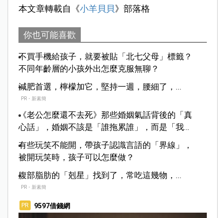
本文章轉載自《
小羊貝貝
》部落格
你也可能喜歡
不買手機給孩子，就要被貼「北七父母」標籤？
不同年齡層的小孩外出怎麼克服無聊？
減肥首選，檸檬加它，堅持一週，腰細了，...
PR・新素簡
《老公怎麼還不去死》那些婚姻氣話背後的「真
心話」，婚姻不該是「誰拖累誰」，而是「我們
怎麼並肩走下去」。
有些玩笑不能開，帶孩子認識言語的「界線」，
被開玩笑時，孩子可以怎麼做？
腹部脂肪的「剋星」找到了，常吃這幾物，...
PR・新素簡
9597借錢網
PR