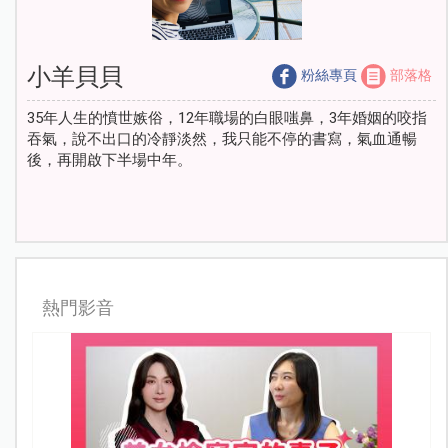
小羊貝貝
粉絲專頁
部落格
35年人生的憤世嫉俗，12年職場的白眼嗤鼻，3年婚姻的咬指
吞氣，說不出口的冷靜淡然，我只能不停的書寫，氣血通暢
後，再開啟下半場中年。
熱門影音