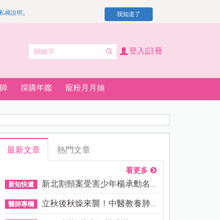
私權說明
。
我知道了
登入|註冊
師
採購年鑑
寵粉月月抽
最新文章
熱門文章
看更多
新北割頸案受害少年楊承勳名...
新知快遞
立秋後秋燥來襲！中醫教養肺...
醫師專欄