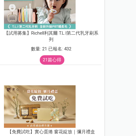
【試用募集】Richell利其爾 T.L.I第二代乳牙刷系
列
數量: 21 已報名: 432
21篇心得
【免費試吃】實心蛋捲 窗花綻放｜彌月禮盒