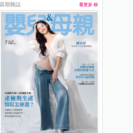
當期雜誌
看更多