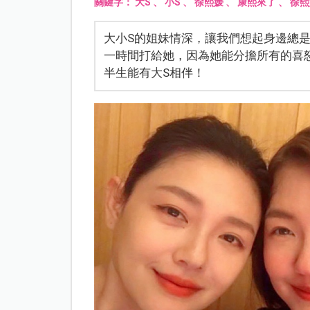
關鍵字：
大S
、
小S
、
徐熙媛
、
康熙來了
、
徐熙
大小S的姐妹情深，讓我們想起身邊總
一時間打給她，因為她能分擔所有的喜
半生能有大S相伴！