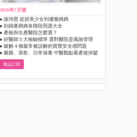
2026年7月號
● 謝沛恩 從甜美少女到優雅媽媽
● 剖婦產媽媽各階段照護大全
● 產檢與生產醫院怎麼選？
● 好醫師５大檢驗標準 選對醫院是風險管理
● 破解４個最常被誤解的寶寶安全感問題
● 藥膳、茶飲、日常保養 中醫觀點看產後掉髮
雜誌訂閱