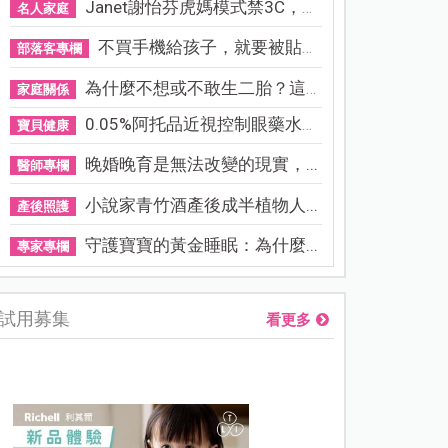
Janet謝怡芬虎媽模式禁3C，看...
名人家庭
不買手機給孩子，就要被貼「...
部落客專欄
為什麼不想或不敢生二胎？這8...
家庭關係
0.05%阿托品近視控制眼藥水納...
寶貝健康
晚婚晚育是無法改變的現實，...
醫師專欄
小說家青竹酒產後成半植物人...
產後照護
守護寶寶的黃金睡眠：為什麼...
專家專欄
試用募集
看更多