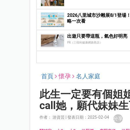
2026八里城市沙雕展8/1
略一次看
出遊只要帶這瓶，氣色好明亮
PR（三得利健康網路商店）
首頁
懷孕
名人家庭
此生一定要有個姐姐
call她，願代妹妹
作者： 游資芸 | 發表日期：2025-02-04
分享