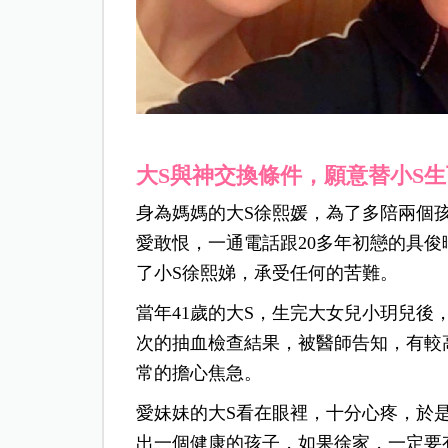
大S與神交換條件，願意替小S
身為媽媽的大S徐熙媛，為了多陪兩個
愛敢恨，一通電話跟20多年初戀的具
了小S徐熙娣，承受任何的苦難。
當年41歲的大S，生完大女兒小玥兒後
次的抽血檢查結果，被醫師告知，有較
常的擔心焦急。
愛妹妹的大S看在眼裡，十分心疼，於
出一個健康的孩子，如果徐家，一定要