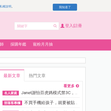
私權說明
。
我知道了
登入|註冊
師
採購年鑑
寵粉月月抽
最新文章
熱門文章
看更多
Janet謝怡芬虎媽模式禁3C，看...
名人家庭
不買手機給孩子，就要被貼「...
部落客專欄