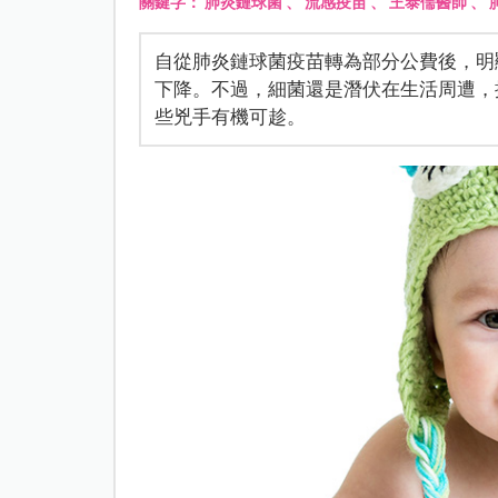
關鍵字：
肺炎鏈球菌
、
流感疫苗
、
王泰儒醫師
、
自從肺炎鏈球菌疫苗轉為部分公費後，明
下降。不過，細菌還是潛伏在生活周遭，
些兇手有機可趁。