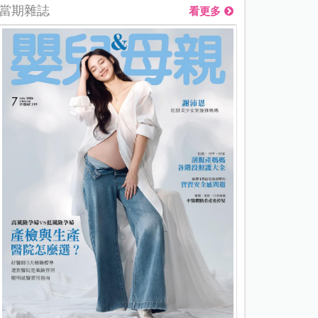
當期雜誌
看更多