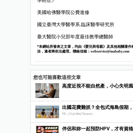
學經歷／
美國哈佛醫學院公費進修
國立臺灣大學醫學系.臨床醫學研究所
臺大醫院小兒部年度最佳教學總醫師
*本網站所發表之文章，均由《嬰兒與母親》及其他相關著作
洽，違者將依法處理。聯絡信箱：
webservice@mababy.com
您也可能喜歡這些文章
高度近視不能自然產，小心失明風
出國花費難抓？全包式海島假期
PR（Club Med Taiwan）
伴侶和妳一起預防HPV，才有資