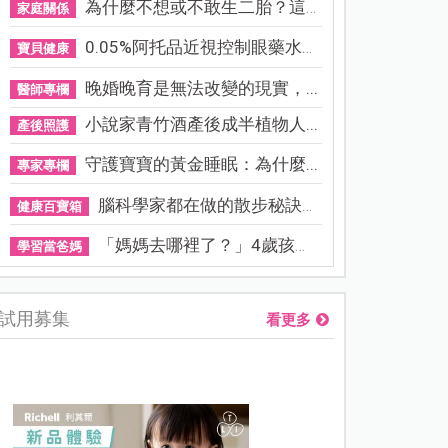
為什麼不想或不敢生二胎？這8...
家庭關係
0.05%阿托品近視控制眼藥水納...
寶貝健康
晚婚晚育是無法改變的現實，...
醫師專欄
小說家青竹酒產後成半植物人...
產後照護
守護寶寶的黃金睡眠：為什麼...
專家專欄
腦科學家都在做的散步秘訣！...
健康百寶箱
「媽媽去哪裡了？」4歲孩子還...
學習當爸媽
試用募集
看更多