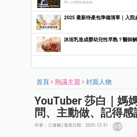
PR（台灣癌症基金會）
2025 最新待產包準備清單｜入
沐浴乳造成嬰幼兒性早熟？醫師
首頁
熱議主題
封面人物
YouTuber 莎白
問、主動做、記得感
作者： 江睿毓 | 發表日期：2025-12-31
分享