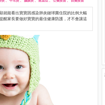
肺炎
、
中耳炎
、
腦膜炎
、
敗血症
、
公費疫苗
、
自費疫苗
顯就能看出寶寶因感染肺炎鏈球菌住院的比例大幅
提醒家長要做好寶寶的最佳健康防護，才不會讓這