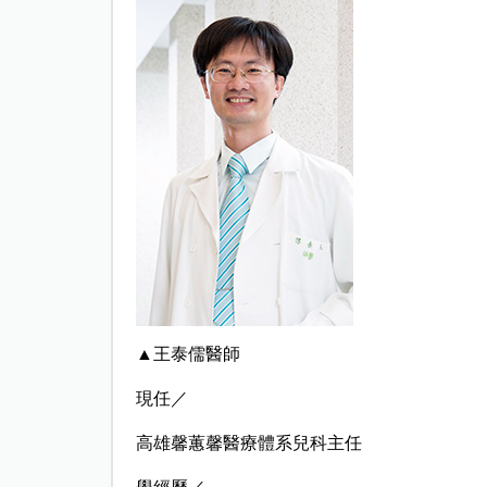
▲王泰儒醫師
現任／
高雄馨蕙馨醫療體系兒科主任