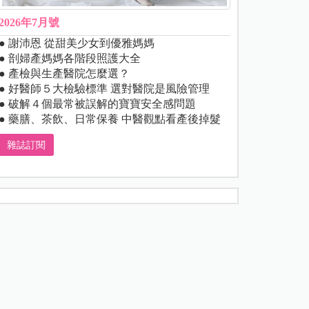
2026年7月號
● 謝沛恩 從甜美少女到優雅媽媽
● 剖婦產媽媽各階段照護大全
● 產檢與生產醫院怎麼選？
● 好醫師５大檢驗標準 選對醫院是風險管理
● 破解４個最常被誤解的寶寶安全感問題
● 藥膳、茶飲、日常保養 中醫觀點看產後掉髮
雜誌訂閱