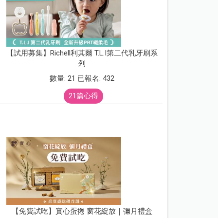
【試用募集】Richell利其爾 T.L.I第二代乳牙刷系
列
數量: 21 已報名: 432
21篇心得
【免費試吃】實心蛋捲 窗花綻放｜彌月禮盒