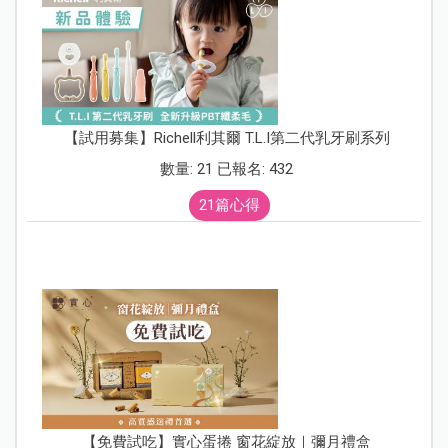
【試用募集】Richell利其爾 T.L.I第二代乳牙刷系列
數量: 21 已報名: 432
21篇心得
【免費試吃】實心蛋捲 窗花綻放｜彌月禮盒