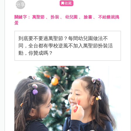
收藏
分享
關鍵字：
萬聖節
、
扮裝
、
幼兒園
、
臉書
、
不給糖就搗
蛋
到底要不要過萬聖節？每間幼兒園做法不
同，全台都有學校逆風不加入萬聖節扮裝活
動，你贊成嗎？