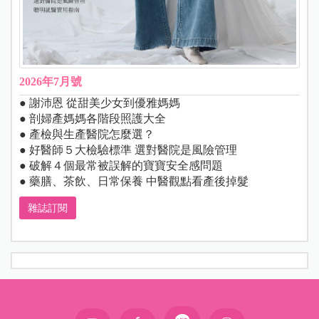
2026年7月號
● 謝沛恩 從甜美少女到優雅媽媽
● 剖婦產媽媽各階段照護大全
● 產檢與生產醫院怎麼選？
● 好醫師５大檢驗標準 選對醫院是風險管理
● 破解４個最常被誤解的寶寶安全感問題
● 藥膳、茶飲、日常保養 中醫觀點看產後掉髮
雜誌訂閱