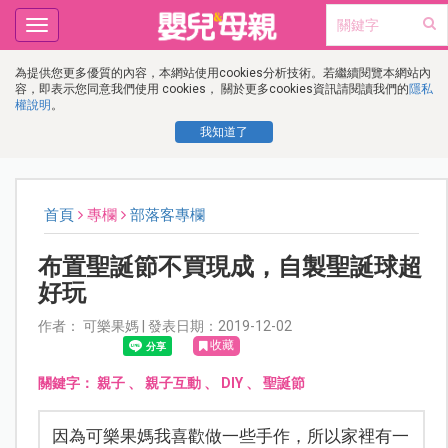
Toggle
navigation
為提供您更多優質的內容，本網站使用cookies分析技術。若繼續閱覽本網站內
容，即表示您同意我們使用 cookies， 關於更多cookies資訊請閱讀我們的
隱私
權說明
。
我知道了
首頁
專欄
部落客專欄
布置聖誕節不買現成，自製聖誕球超
好玩
作者： 可樂果媽 | 發表日期：2019-12-02
收藏
關鍵字：
親子
、
親子互動
、
DIY
、
聖誕節
因為可樂果媽我喜歡做一些手作，所以家裡有一