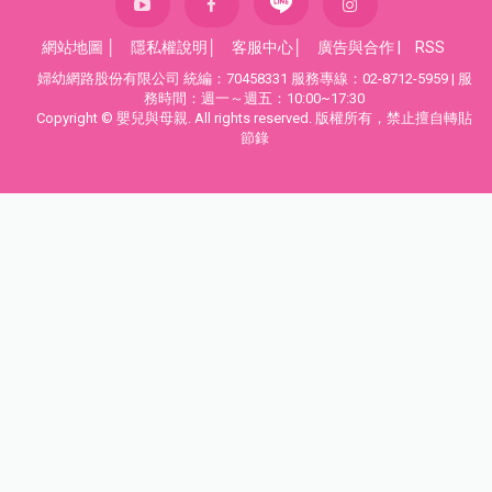
網站地圖
│
隱私權說明
│
客服中心
│
廣告與合作
|
RSS
婦幼網路股份有限公司 統編：70458331 服務專線：02-8712-5959 | 服
務時間：週一～週五：10:00~17:30
Copyright © 嬰兒與母親. All rights reserved. 版權所有，禁止擅自轉貼
節錄