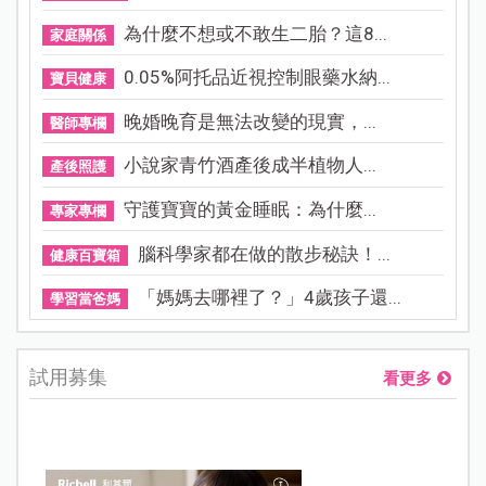
為什麼不想或不敢生二胎？這8...
家庭關係
0.05%阿托品近視控制眼藥水納...
寶貝健康
晚婚晚育是無法改變的現實，...
醫師專欄
小說家青竹酒產後成半植物人...
產後照護
守護寶寶的黃金睡眠：為什麼...
專家專欄
腦科學家都在做的散步秘訣！...
健康百寶箱
「媽媽去哪裡了？」4歲孩子還...
學習當爸媽
試用募集
看更多