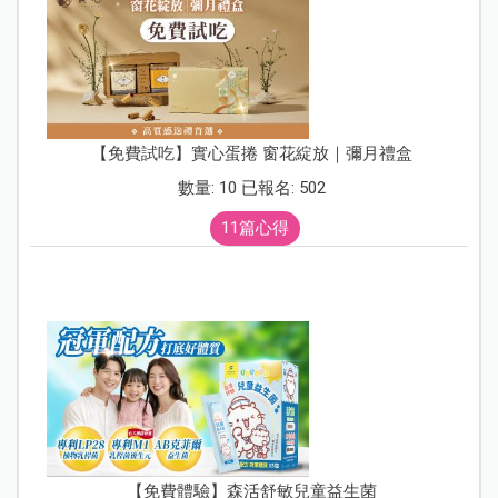
【免費試吃】實心蛋捲 窗花綻放｜彌月禮盒
數量: 10 已報名: 502
11篇心得
【免費體驗】森活舒敏兒童益生菌