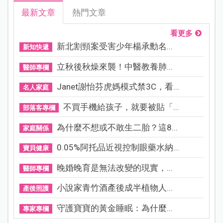
最新文章
熱門文章
看更多
新北割頸案受害少年楊承勳名...
新知快遞
立秋後秋燥來襲！中醫教養肺...
醫師專欄
Janet謝怡芬虎媽模式禁3C，看...
名人家庭
不買手機給孩子，就要被貼「...
部落客專欄
為什麼不想或不敢生二胎？這8...
家庭關係
0.05%阿托品近視控制眼藥水納...
寶貝健康
晚婚晚育是無法改變的現實，...
醫師專欄
小說家青竹酒產後成半植物人...
產後照護
守護寶寶的黃金睡眠：為什麼...
專家專欄