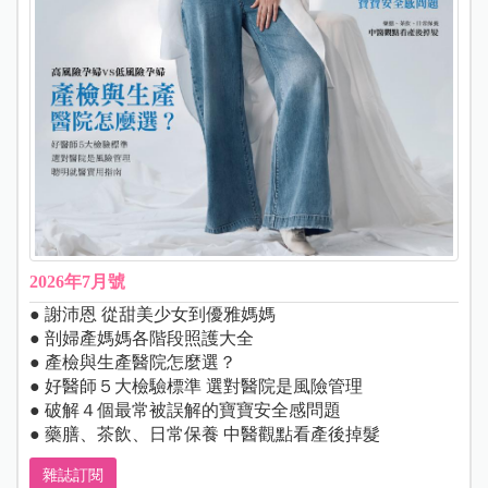
2026年7月號
● 謝沛恩 從甜美少女到優雅媽媽
● 剖婦產媽媽各階段照護大全
● 產檢與生產醫院怎麼選？
● 好醫師５大檢驗標準 選對醫院是風險管理
● 破解４個最常被誤解的寶寶安全感問題
● 藥膳、茶飲、日常保養 中醫觀點看產後掉髮
雜誌訂閱