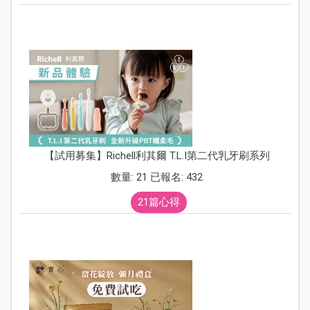
【試用募集】Richell利其爾 T.L.I第二代乳牙刷系列
數量: 21 已報名: 432
21篇心得