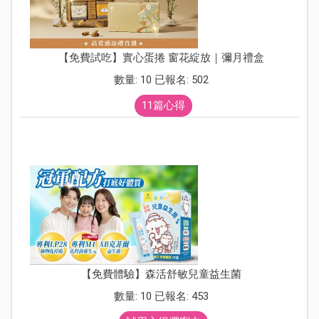
【免費試吃】實心蛋捲 窗花綻放｜彌月禮盒
數量: 10 已報名: 502
11篇心得
【免費體驗】森活舒敏兒童益生菌
數量: 10 已報名: 453