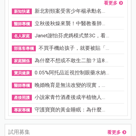
看更多
新北割頸案受害少年楊承勳名...
新知快遞
立秋後秋燥來襲！中醫教養肺...
醫師專欄
Janet謝怡芬虎媽模式禁3C，看...
名人家庭
不買手機給孩子，就要被貼「...
部落客專欄
為什麼不想或不敢生二胎？這8...
家庭關係
0.05%阿托品近視控制眼藥水納...
寶貝健康
晚婚晚育是無法改變的現實，...
醫師專欄
小說家青竹酒產後成半植物人...
產後照護
守護寶寶的黃金睡眠：為什麼...
專家專欄
試用募集
看更多