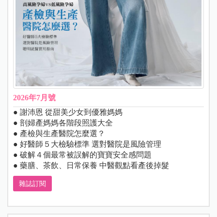
2026年7月號
● 謝沛恩 從甜美少女到優雅媽媽
● 剖婦產媽媽各階段照護大全
● 產檢與生產醫院怎麼選？
● 好醫師５大檢驗標準 選對醫院是風險管理
● 破解４個最常被誤解的寶寶安全感問題
● 藥膳、茶飲、日常保養 中醫觀點看產後掉髮
雜誌訂閱