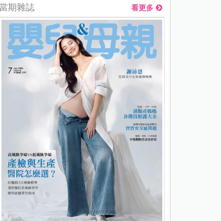
當期雜誌
看更多