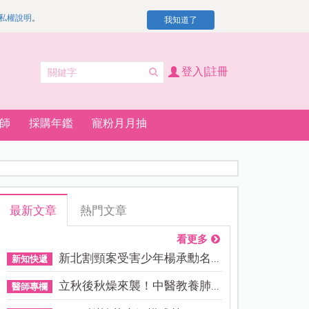
私權說明
。
我知道了
登入|註冊
師
採購年鑑
寵粉月月抽
最新文章
熱門文章
看更多
新北割頸案受害少年楊承勳名...
新知快遞
立秋後秋燥來襲！中醫教養肺...
醫師專欄