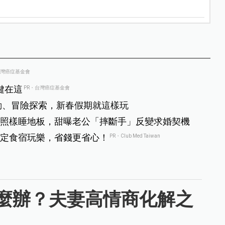
台灣癌症基金會
鍵在這
PR・台灣癌症基金會
互動、冒險探索，新春假期就這樣玩
照樣睡地板，甜曝老公「摔斷手」反變求婚契機
定食宿玩樂，省錢更省心！
PR・Club Med Taiwan
麼辦？夫妻高情商化解之