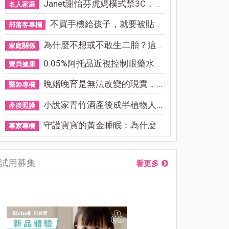
Janet謝怡芬虎媽模式禁3C，看...
名人家庭
不買手機給孩子，就要被貼「...
部落客專欄
為什麼不想或不敢生二胎？這8...
家庭關係
0.05%阿托品近視控制眼藥水納...
寶貝健康
晚婚晚育是無法改變的現實，...
醫師專欄
小說家青竹酒產後成半植物人...
產後照護
守護寶寶的黃金睡眠：為什麼...
專家專欄
試用募集
看更多