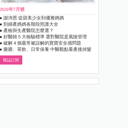
2026年7月號
● 謝沛恩 從甜美少女到優雅媽媽
● 剖婦產媽媽各階段照護大全
● 產檢與生產醫院怎麼選？
● 好醫師５大檢驗標準 選對醫院是風險管理
● 破解４個最常被誤解的寶寶安全感問題
● 藥膳、茶飲、日常保養 中醫觀點看產後掉髮
雜誌訂閱