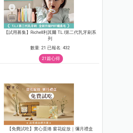
【試用募集】Richell利其爾 T.L.I第二代乳牙刷系
列
數量: 21 已報名: 432
21篇心得
【免費試吃】實心蛋捲 窗花綻放｜彌月禮盒