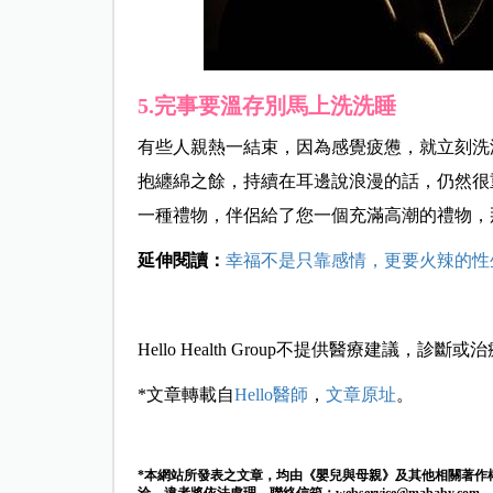
5.完事要溫存別馬上洗洗睡
有些人親熱一結束，因為感覺疲憊，就立刻洗
抱纏綿之餘，持續在耳邊說浪漫的話，仍然很
一種禮物，伴侶給了您一個充滿高潮的禮物，
延伸閱讀：
幸福不是只靠感情，更要火辣的性
Hello Health Group不提供醫療建議，診斷或
*文章轉載自
Hello醫師
，
文章原址
。
*本網站所發表之文章，均由《嬰兒與母親》及其他相關著作