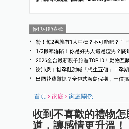
洽，違者將依法處理。聯絡信箱：
webservice@mababy.com
你也可能喜歡
驚！每2男就有1人中標？不可能吧？
PR・
1/2機率淪陷！你是好男人還是渣男？關
2026全台最新親子旅遊TOP10！動物
謝沛恩︱挺孕肚甜喊「想生五個」！孕期
出國花費難抓？全包式海島假期，一價搞
首頁
家庭
家庭關係
收到不喜歡的禮物怎
道，讓感情更升溫！