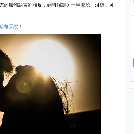
您的肢體語言卻相反，到時候讓另一半尷尬、沮喪，可
始每天說！