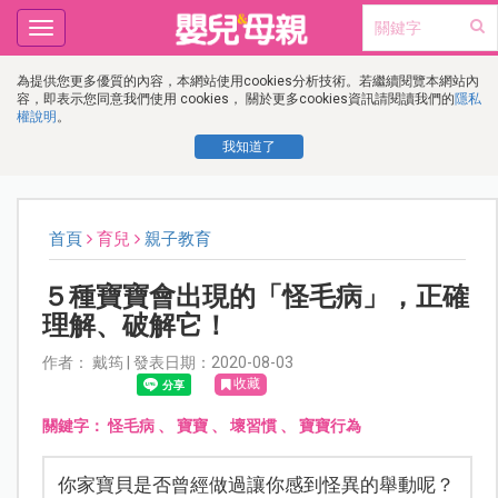
Toggle
navigation
為提供您更多優質的內容，本網站使用cookies分析技術。若繼續閱覽本網站內
容，即表示您同意我們使用 cookies， 關於更多cookies資訊請閱讀我們的
隱私
權說明
。
我知道了
首頁
育兒
親子教育
５種寶寶會出現的「怪毛病」，正確
理解、破解它！
作者： 戴筠 | 發表日期：2020-08-03
收藏
關鍵字：
怪毛病
、
寶寶
、
壞習慣
、
寶寶行為
你家寶貝是否曾經做過讓你感到怪異的舉動呢？