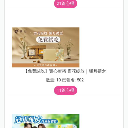
21篇心得
【免費試吃】實心蛋捲 窗花綻放｜彌月禮盒
數量: 10 已報名: 502
11篇心得