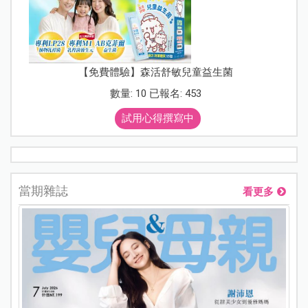
【免費體驗】森活舒敏兒童益生菌
數量: 10 已報名: 453
試用心得撰寫中
當期雜誌
看更多