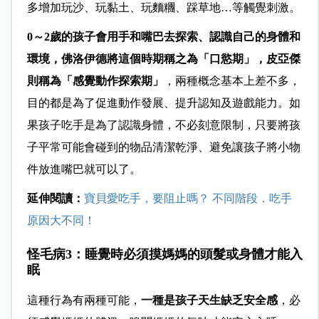
多增加玩沙、玩黏土、玩麵糰、踩草地…等觸覺刺激。
0～2歲的孩子會用手和嘴巴去探索、認識自己的身體和
環境，佛洛伊德將這個時期稱之為「口慾期」，皮亞傑
則稱為「感覺動作探索期」
，兩種概念基本上差不多，
目的都是為了促進動作發展、提升認知及遊戲能力。如
果孩子吃手是為了認識身體，不必刻意限制，只要將孩
子平常可能會碰到的物品清潔乾淨、避免讓孩子將小物
件放進嘴巴就可以了。
延伸閱讀：
寶貝愛吃手，要阻止嗎？ 不同階段．吃手
原因大不同！
怪毛病3：睡覺時必須摸媽媽的頭髮或身體才能入
眠
這種行為有兩種可能，
一種是孩子天生缺乏安全感
，必