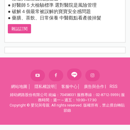
● 好醫師５大檢驗標準 選對醫院是風險管理
● 破解４個最常被誤解的寶寶安全感問題
● 藥膳、茶飲、日常保養 中醫觀點看產後掉髮
雜誌訂閱
網站地圖
│
隱私權說明
│
客服中心
│
廣告與合作
|
RSS
婦幼網路股份有限公司 統編：70458331 服務專線：02-8712-5959 | 服
務時間：週一～週五：10:00~17:30
Copyright © 嬰兒與母親. All rights reserved. 版權所有，禁止擅自轉貼
節錄