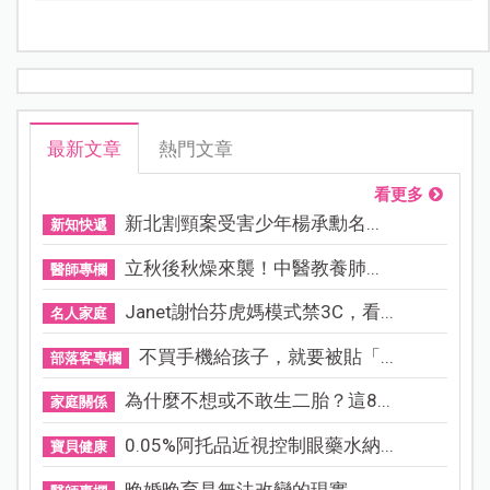
最新文章
熱門文章
看更多
新北割頸案受害少年楊承勳名...
新知快遞
立秋後秋燥來襲！中醫教養肺...
醫師專欄
Janet謝怡芬虎媽模式禁3C，看...
名人家庭
不買手機給孩子，就要被貼「...
部落客專欄
為什麼不想或不敢生二胎？這8...
家庭關係
0.05%阿托品近視控制眼藥水納...
寶貝健康
晚婚晚育是無法改變的現實，...