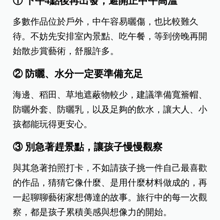
① 下午4點後再出發，避開正中午高溫
多數作品位於戶外，中午容易曬傷，也比較難久
待。不妨先安排室內景點、吃午餐，等到傍晚再開
始散步賞藝術，舒服許多。
② 防曬、水分一定要準備充足
海邊、稻田、草地遮蔽物較少，建議準備寬簷帽、
防曬外套、防曬乳，以及足夠的飲水，讓大人、小
孩都能玩得更安心。
③ 別急著趕景點，讓孩子慢慢觀察
與其急著拍照打卡，不如請孩子挑一件自己最喜歡
的作品，猜猜它像什麼、是用什麼材料做成的，再
一起聊聊藝術家想傳達的故事。旅行中的每一次觀
察，都是孩子累積美感與想像力的開始。