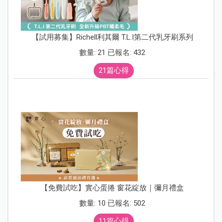
【試用募集】Richell利其爾 T.L.I第二代乳牙刷系列
數量: 21 已報名: 432
21篇心得
【免費試吃】實心蛋捲 窗花綻放｜彌月禮盒
數量: 10 已報名: 502
11篇心得