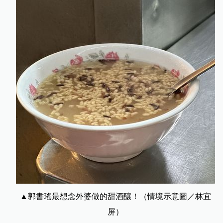
▲郭書瑤最想念外婆做的甜酒釀！（情境示意圖／林宜
屏）