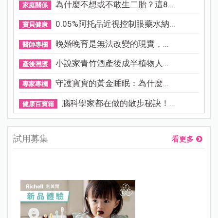
為什麼不想或不敢生二胎？這8...
家庭關係
0.05%阿托品近視控制眼藥水納...
寶貝健康
晚婚晚育是無法改變的現實，...
醫師專欄
小說家青竹酒產後成半植物人...
產後照護
守護寶寶的黃金睡眠：為什麼...
專家專欄
腦科學家都在做的散步秘訣！...
健康百寶箱
試用募集
看更多