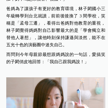
爸媽為了讓孩子有更好的教育環境，林子閎國小三
年級轉學到台北就讀，前前後後換了 3 間學校，笑
稱是「孟母三遷」，看得出爸媽對他教育的重視，
林子閎覺得媽媽對自己影響最大的是「學會獨立和
替他人著想」，讓他時刻保持謙遜與淡然，能不在
五光十色的演藝圈中迷失自己。
而問到今年母親節最想跟媽媽說的一句話，愛搞笑
的子閎俏皮地回答：「我自己跟我媽說！」