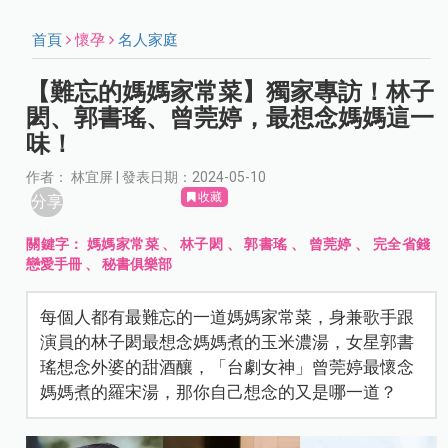
首頁
懷孕
名人家庭
【難忘的媽媽家常菜】獨家專訪！林子
閎、郭書瑤、曾莞婷，最想念媽媽這一
味！
作者： 林宜屏 | 發表日期：2024-05-10
收藏
分享
關鍵字：
媽媽家常菜
、
林子閎
、
郭書瑤
、
曾莞婷
、
完全省錢
戀愛手冊
、
秘書俱樂部
每個人都有最難忘的一道媽媽家常菜，身兼歌手跟
演員的林子閎最想念媽媽煮的玉米濃湯，女星郭書
瑤想念外婆的甜酒釀，「台劇女神」曾莞婷最懷念
媽媽煮的羅宋湯，那你自己想念的又是哪一道？