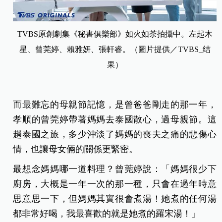
TVBS原創劇集《秘書俱樂部》如火如荼拍攝中。左起木
星、曾莞婷、賴雅妍、張軒睿。（圖片提供／TVBS_结
果）
而最難忘的母親節記憶，是曾爸爸剛走的那一年，
孝順的
曾莞婷帶
著媽媽去泰國散心，過母親節。這
趟泰國之旅，多少沖淡了媽媽的喪夫之痛的悲傷心
情，也讓母女倆的關係更緊密。
最想念媽媽哪一道料理？
曾莞婷說
：「媽媽很少下
廚房，大概是一年一次的那一種，只會在過年時意
思意思一下，但媽媽其實很會煮湯！她煮的任何湯
都非常好喝，我最喜歡的就是她煮的羅宋湯！」