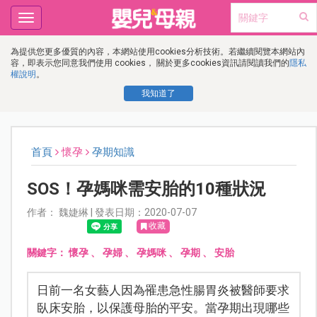
Toggle
navigation
為提供您更多優質的內容，本網站使用cookies分析技術。若繼續閱覽本網站內
容，即表示您同意我們使用 cookies， 關於更多cookies資訊請閱讀我們的
隱私
權說明
。
我知道了
首頁
懷孕
孕期知識
SOS！孕媽咪需安胎的10種狀況
作者： 魏婕綝 | 發表日期：2020-07-07
收藏
關鍵字：
懷孕
、
孕婦
、
孕媽咪
、
孕期
、
安胎
日前一名女藝人因為罹患急性腸胃炎被醫師要求
臥床安胎，以保護母胎的平安。當孕期出現哪些