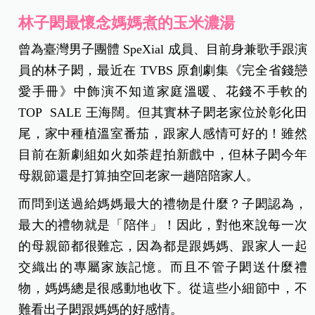
林子閎最懷念媽媽煮的玉米濃湯
曾為臺灣男子團體 SpeXial 成員、目前身兼歌手跟演
員的林子閎，最近在 TVBS 原創劇集《完全省錢戀
愛手冊》中飾演不知道家庭溫暖、花錢不手軟的
TOP SALE 王海闊。
但其實林子閎老家位於彰化田
尾，家中種植溫室番茄，跟家人感情可好的！雖然
目前在新劇組如火如荼趕拍新戲中，但林子閎今年
母親節還是打算抽空回老家一趟陪陪家人。
而問到送過給媽媽最大的禮物是什麼？子閎認為，
最大的禮物就是「陪伴」！因此，對他來說每一次
的母親節都很難忘，因為都是跟媽媽、跟家人一起
交織出的專屬家族記憶。而且不管子閎送什麼禮
物，媽媽總是很感動地收下。從這些小細節中，不
難看出子閎跟媽媽的好感情。