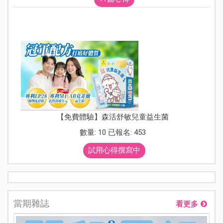
【免費體驗】森活舒敏兒童益生菌
數量: 10 已報名: 453
試用心得撰寫中
當期雜誌
看更多