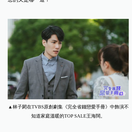
▲林子閎在TVBS原創劇集《完全省錢戀愛手冊》中飾演不
知道家庭溫暖的TOP SALE王海闊。