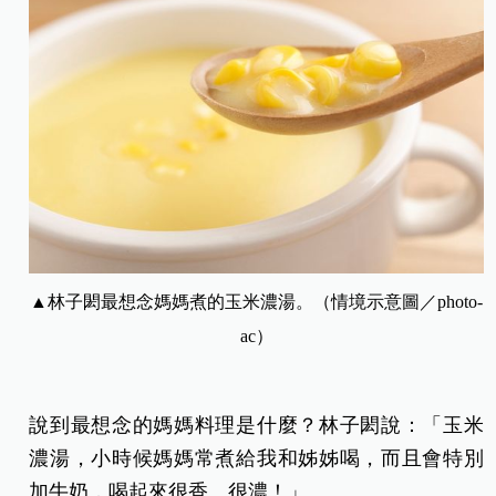
▲林子閎最想念媽媽煮的玉米濃湯。（情境示意圖／photo-
ac）
說到最想念的媽媽料理是什麼？林子閎說：「玉米
濃湯，小時候媽媽常煮給我和姊姊喝，而且會特別
加牛奶，喝起來很香、很濃！」