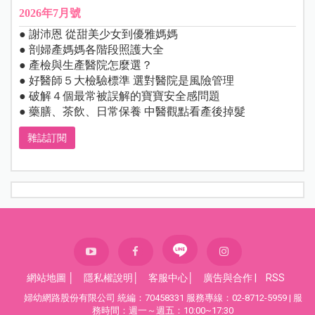
2026年7月號
● 謝沛恩 從甜美少女到優雅媽媽
● 剖婦產媽媽各階段照護大全
● 產檢與生產醫院怎麼選？
● 好醫師５大檢驗標準 選對醫院是風險管理
● 破解４個最常被誤解的寶寶安全感問題
● 藥膳、茶飲、日常保養 中醫觀點看產後掉髮
雜誌訂閱
網站地圖
│
隱私權說明
│
客服中心
│
廣告與合作
|
RSS
婦幼網路股份有限公司 統編：70458331 服務專線：02-8712-5959 | 服
務時間：週一～週五：10:00~17:30