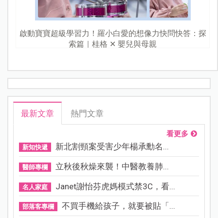
啟動寶寶超級學習力！羅小白愛的想像力快問快答：探
索篇｜桂格 ✕ 嬰兒與母親
最新文章
熱門文章
看更多
新北割頸案受害少年楊承勳名...
新知快遞
立秋後秋燥來襲！中醫教養肺...
醫師專欄
Janet謝怡芬虎媽模式禁3C，看...
名人家庭
不買手機給孩子，就要被貼「...
部落客專欄