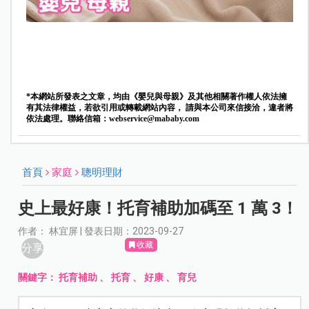
*本網站所發表之文章，均由《嬰兒與母親》及其他相關著作權人依法擁
有其法律權益，若欲引用或轉載網站內容， 請與本公司來信接洽，違者將
依法處理。聯絡信箱：
webservice@mababy.com
首頁
家庭
聰明理財
史上最好康！托育補助加碼至 1 萬 3！
作者： 林宜屏 | 發表日期：2023-09-27
收藏
分享
關鍵字：
托育補助
、
托育
、
好康
、
育兒