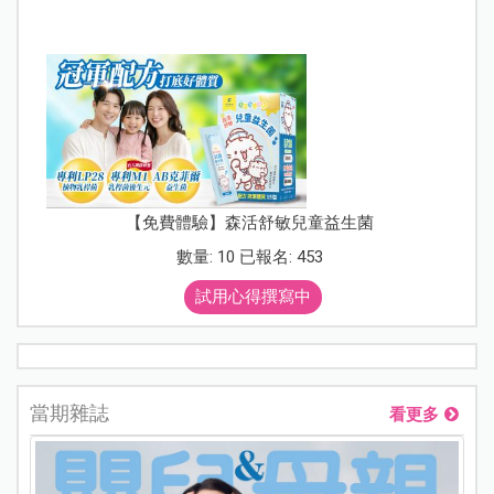
【免費體驗】森活舒敏兒童益生菌
數量: 10 已報名: 453
試用心得撰寫中
當期雜誌
看更多