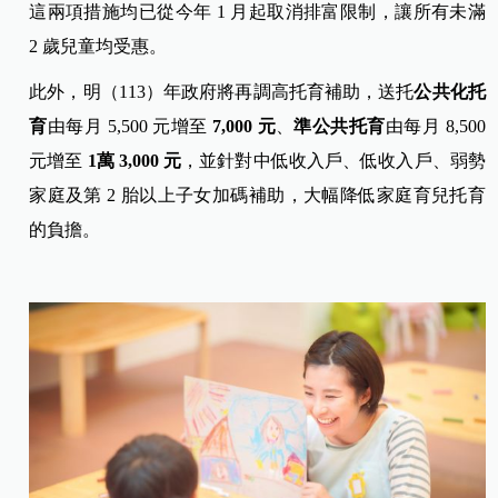
這兩項措施均已從今年 1 月起取消排富限制，讓所有未滿
2 歲兒童均受惠。
此外，明（113）年政府將再調高托育補助，送托
公共化托
育
由每月 5,500 元增至
7,000
元
、
準公共托育
由每月 8,500
元增至
1
萬 3,000
元
，並針對中低收入戶、低收入戶、弱勢
家庭及第 2 胎以上子女加碼補助，大幅降低家庭育兒托育
的負擔。