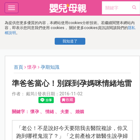
Toggle
navigation
為提供您更多優質的內容，本網站使用cookies分析技術。若繼續閱覽本網站內
容，即表示您同意我們使用 cookies， 關於更多cookies資訊請閱讀我們的
隱私
權說明
。
我知道了
首頁
懷孕
孕期知識
準爸爸當心！別踩到孕媽咪情緒地雷
作者： 戴筠 | 發表日期：2016-11-02
收藏
關鍵字：
懷孕
、
情緒
、
夫妻
、
婚姻
「老公！不是說好今天要陪我去醫院複診，你又
跑到哪裡鬼混了？」「之前產檢才聽醫生說孕婦