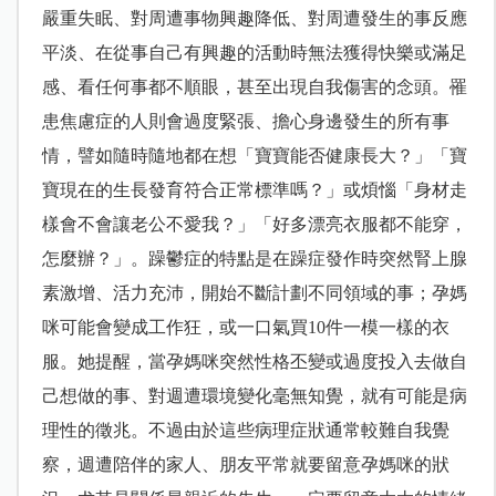
嚴重失眠、對周遭事物興趣降低、對周遭發生的事反應
平淡、在從事自己有興趣的活動時無法獲得快樂或滿足
感、看任何事都不順眼，甚至出現自我傷害的念頭。罹
患焦慮症的人則會過度緊張、擔心身邊發生的所有事
情，譬如隨時隨地都在想「寶寶能否健康長大？」「寶
寶現在的生長發育符合正常標準嗎？」或煩惱「身材走
樣會不會讓老公不愛我？」「好多漂亮衣服都不能穿，
怎麼辦？」。躁鬱症的特點是在躁症發作時突然腎上腺
素激增、活力充沛，開始不斷計劃不同領域的事；孕媽
咪可能會變成工作狂，或一口氣買10件一模一樣的衣
服。她提醒，當孕媽咪突然性格丕變或過度投入去做自
己想
做的事、對週遭環境變化毫無知覺，就有可能是病
理性的徵兆。不過由於這些病理症狀通常較難自我覺
察，週遭陪伴的家人、朋友平常就要留意孕媽咪的狀