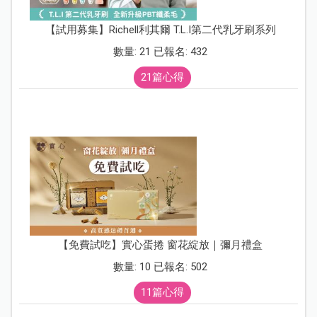
【試用募集】Richell利其爾 T.L.I第二代乳牙刷系列
數量: 21 已報名: 432
21篇心得
【免費試吃】實心蛋捲 窗花綻放｜彌月禮盒
數量: 10 已報名: 502
11篇心得