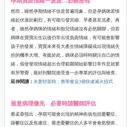
孕期負面情緒一波波…必經歷程
然而，雖然孕期情緒不佳是普遍現象，但是孕媽咪若情
緒起伏過於劇烈，有可能引發宮縮、早產甚至流產。再
者，雖然孕媽咪的情緒和胎兒情緒沒有必然關聯，但若
媽咪在寶寶出生以後仍常出現負面情緒，有可能會影響
孩子的發展，寶寶未來長大產生情緒障礙或出現情緒失
控的機率大增。有鑑於此，媽咪必須時時關注自己的情
緒，假使發現情緒超出合理範圍開始影響日常作息就要
有所警覺，最好到醫院接受進一步專業的評估與檢查。
延伸閱讀：
夫妻吵架時，應學會這3個快速滅火招式
留意病理徵兆 必要時請醫師評估
蔡孟蓉指出，孕期可能會出現的精神疾病包括憂鬱症、
躁鬱症以及焦慮症。罹患憂鬱症的人多半會食慾變差、