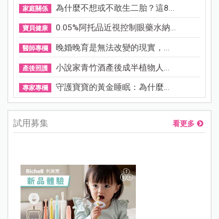
為什麼不想或不敢生二胎？這8...
家庭關係
0.05%阿托品近視控制眼藥水納...
寶貝健康
晚婚晚育是無法改變的現實，...
醫師專欄
小說家青竹酒產後成半植物人...
產後照護
守護寶寶的黃金睡眠：為什麼...
專家專欄
試用募集
看更多