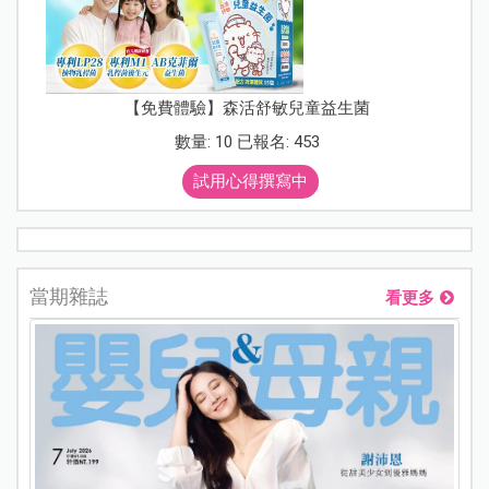
【免費體驗】森活舒敏兒童益生菌
數量: 10 已報名: 453
試用心得撰寫中
當期雜誌
看更多