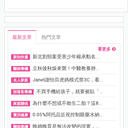
最新文章
熱門文章
看更多
新北割頸案受害少年楊承勳名...
新知快遞
立秋後秋燥來襲！中醫教養肺...
醫師專欄
Janet謝怡芬虎媽模式禁3C，看...
名人家庭
不買手機給孩子，就要被貼「...
部落客專欄
為什麼不想或不敢生二胎？這8...
家庭關係
0.05%阿托品近視控制眼藥水納...
寶貝健康
晚婚晚育是無法改變的現實，...
醫師專欄