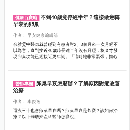
健健康康可以自由地去飛，媽媽支持你！」
不到40歲竟停經半年？這樣做逆轉
健康百寶箱
早衰的卵巢
作者： 早安健康編輯部
余雅雯中醫師就曾碰到有患者對2、3個月來一次月經不
以為意，直到接近40歲時長達半年沒有月經，檢查才發
現卵巢功能已經接近更年期。「這時她非常緊張，擔心
會不孕；我跟她說，好好調養都有可能逆轉，因為她還
不到49歲卵巢真正耗竭的時間，可能只是一時壓力累積
造成荷爾蒙失調」。
卵巢早衰怎麼辦？了解原因對症改善
醫師專欄
治療
作者： 李俊逸
還沒三十也會卵巢早衰嗎？卵巢早衰是甚麼？該如何治
療？以下聽聽婦產科醫師怎麼說。