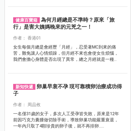
為何月經總是不準時？原來「旅
健康百寶箱
行」是害大姨媽晚來的元兇之一！
作者： 香港01
女生每個月總是會經歷「月經」，忍受著MC到來的痛
苦，難免讓人心情煩躁，但月經不來也會使女生煩惱，
我們會擔心身體是否出現了異常，總之月經就是一種
「有又煩，無又煩」的事情。
卵巢早衰不孕 現可靠積卵治療成功得
新知快遞
子
作者： 周品攸
一名僅31歲的女子，多次人工受孕皆失敗，原來是12年
前因巧克力囊腫做切除手術，導致卵巢功能嚴重衰退，
一年內只取了4顆珍貴的卵子後，就不再排卵……