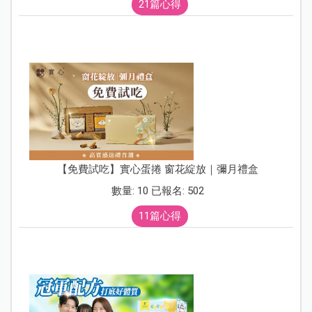
21篇心得
【免費試吃】實心蛋捲 窗花綻放｜彌月禮盒
數量: 10 已報名: 502
11篇心得