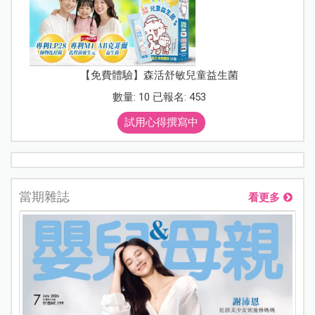
【免費體驗】森活舒敏兒童益生菌
數量: 10 已報名: 453
試用心得撰寫中
當期雜誌
看更多