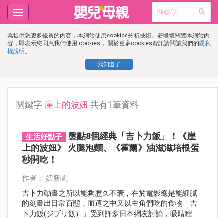
Toggle
navigation
為提供您更多優質的內容，本網站使用cookies分析技術。若繼續閱覽本網站內
容，即表示您同意我們使用 cookies， 關於更多cookies資訊請閱讀我們的
隱私
權說明
。
我知道了
關鍵字
崖上的波妞
共有1筆資料
盤點8個經典「吉卜力飯」！《崖
生活好點子
上的波妞》 火腿泡麵、《霍爾》油滋滋培根蛋
秒開吃！
作者： 妞新聞
吉卜力動畫之所以能夠歷久不衰，在於電影總是能細膩
的刻畫出日常百態，而這之中又以主角們吃的食物「吉
卜力飯(ジブリ飯）」受到許多日本網友討論，吸睛程度