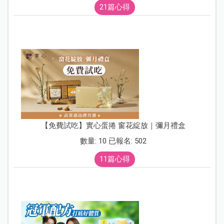
21篇心得
【免費試吃】實心蛋捲 窗花綻放｜彌月禮盒
數量: 10 已報名: 502
11篇心得