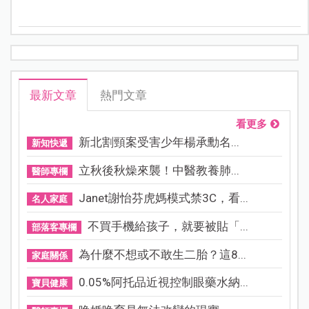
更是不亞於電影中的主角，一起來回味有哪些經典美味
的「吉卜力飯」吧！
最新文章
熱門文章
看更多
新北割頸案受害少年楊承勳名...
新知快遞
立秋後秋燥來襲！中醫教養肺...
醫師專欄
Janet謝怡芬虎媽模式禁3C，看...
名人家庭
不買手機給孩子，就要被貼「...
部落客專欄
為什麼不想或不敢生二胎？這8...
家庭關係
0.05%阿托品近視控制眼藥水納...
寶貝健康