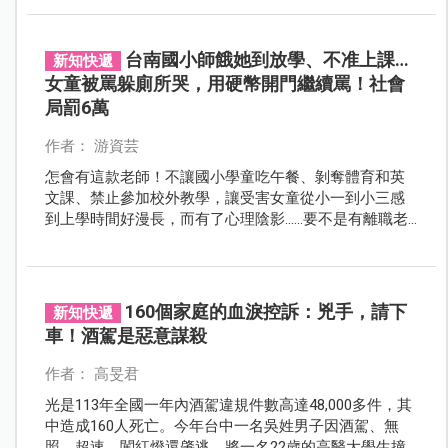
婚、生育，為提高出生率盡力，都算是社會的大功臣！
然而，比起年輕孕媽咪，高齡產婦的孕產之路，不免要
面臨較高的風險，而讓身心承受更大的壓力。
台南國小師餓她到放學、不准上課…
新知快遞
女童被罵躲廁所哭，用硬幣開門繼續罵！社會
局罰6萬
作者： 游資芸
怎會有這款老師！不讓國小學童吃午餐、剝奪體育和英
文課、禁止參加校外教學，讓受害女童從小一到小三感
到上學時間好漫長，而有了心理陰影……要不是有離職老
師看不下去這名惡師的作為，還不知道會有多少孩子受
害！
160個家庭的血淚控訴：兇手，請下
新知快遞
車！酒駕是惡意謀殺
作者： 高旻君
光是113年全國一年內酒駕違規件數高達48,000多件，其
中造成160人死亡。今年台中一名吳姓男子因酒駕、無
照、超速、闖紅燈還肇逃，將一名22歲的高醫大學生撞