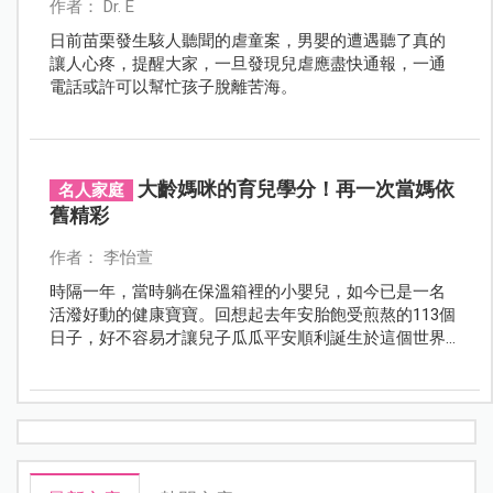
作者： Dr. E
日前苗栗發生駭人聽聞的虐童案，男嬰的遭遇聽了真的
讓人心疼，提醒大家，一旦發現兒虐應盡快通報，一通
電話或許可以幫忙孩子脫離苦海。
大齡媽咪的育兒學分！再一次當媽依
名人家庭
舊精彩
作者： 李怡萱
時隔一年，當時躺在保溫箱裡的小嬰兒，如今已是一名
活潑好動的健康寶寶。回想起去年安胎飽受煎熬的113個
日子，好不容易才讓兒子瓜瓜平安順利誕生於這個世界
上。面對這一年多來的每一天，知名新聞主播蕭彤雯心
裡除了滿滿的喜悅與感謝外，也在難得的育兒生活中體
驗到陪伴孩子共同成長的感動。