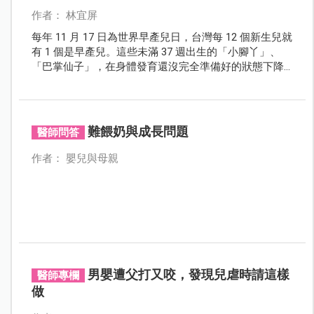
作者： 林宜屏
每年 11 月 17 日為世界早產兒日，台灣每 12 個新生兒就
有 1 個是早產兒。這些未滿 37 週出生的「小腳丫」、
「巴掌仙子」，在身體發育還沒完全準備好的狀態下降
臨人間，需要更多的呵護與照顧，但爸媽別過於擔心！
只要好好細心呵護，早產兒也能健康快樂的長大！
難餵奶與成長問題
醫師問答
作者： 嬰兒與母親
男嬰遭父打又咬，發現兒虐時請這樣
醫師專欄
做