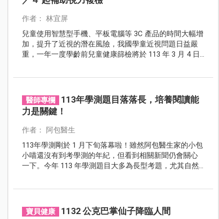
作者： 林宜屏
兒童使用智慧型手機、平板電腦等 3C 產品的時間大幅增
加，提升了近視的潛在風險，我國學童近視問題日益嚴
重，一年一度學齡前兒童健康篩檢將於 113 年 3 月 4 日
開跑，台北市學齡前兒童健康篩檢今年起加碼補助視力
複檢，家有台北市 3～6 歲孩童的家長，可別忘了這份好
康！
113年學測題目落落長，培養閱讀能
醫師專欄
力是關鍵！
作者： 阿包醫生
113年學測剛於 1 月下旬落幕啦！雖然阿包醫生家的小包
小喵還沒有到考學測的年紀，但看到相關新聞仍會關心
一下。今年 113 年學測題目大多為長型考題，尤其自然
科題目落落長，考題長達 18 頁、超過 1.2 萬字，顯示不
僅學科能力很重要，閱讀、理解能力更重要！
1132 公克巴掌仙子降臨人間
寶貝健康