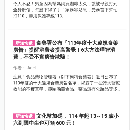
令人不忍！男童因為幫媽媽買咖啡太久，就被母親打到
全身瘀傷，怎麼下得了手！家暴零姑息，受暴當下幫忙
打110，善用保護專線113。
食藥署公布「113年度十大違規食藥
新知快遞
廣告」提醒消費者提高警覺！6大方法理智消
費，不受不實廣告欺騙！
作者： Ariel
注意！食品藥物管理署（以下簡稱食藥署）近日公布了
113年度的十大違規食藥廣告名單，揭露了一些誇大醫療
效能的不實宣稱，範圍涵蓋食品、藥品還有化妝品等多
項產品，和民眾生活息息相關，食藥署公布名單，並對
相關廣告進行嚴厲處罰，希望民眾能確實避雷，以免失
了荷包也影響健康！
文化幣加碼， 114 年起 13～15 歲小
新知快遞
六到國中生也可領 600 元！