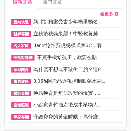
最新文章
熱門文章
看更多
新北割頸案受害少年楊承勳名...
新知快遞
立秋後秋燥來襲！中醫教養肺...
醫師專欄
Janet謝怡芬虎媽模式禁3C，看...
名人家庭
不買手機給孩子，就要被貼「...
部落客專欄
為什麼不想或不敢生二胎？這8...
家庭關係
0.05%阿托品近視控制眼藥水納...
寶貝健康
晚婚晚育是無法改變的現實，...
醫師專欄
小說家青竹酒產後成半植物人...
產後照護
守護寶寶的黃金睡眠：為什麼...
專家專欄