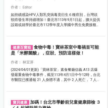
作者： Editor
如持續感染HPV人類乳突病毒竟衍生６種癌別，台灣頭
頸癌發生率持續增加！臺北市113年9月1日起，擴大提供
設籍或就學於臺北市112學年度入學國中男生免費接種
HPV疫苗。
食物中毒！寶林茶室中毒禍首可能
健康百寶箱
是「米酵菌酸」，症狀、預防這樣做！
作者： 林宜屏
(2024/04/01更新)「寶林茶室」素食餐廳信義 A13 店爆
發嚴重食物中毒事件，截至113年4月1日中午12時，台北
市醫院已獲通報 21 人身體不適，其中 2 人死亡， 7 人仍
住院中，定調為食物中毒！禍首可能是米酵菌酸，醫師
提醒，重複加熱的米、麵主食應該都要小心避免！
加碼！台北市學齡前兒童健康篩檢 ３
寶貝健康
／４ 起補助視力複檢