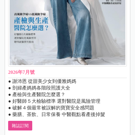
2026年7月號
● 謝沛恩 從甜美少女到優雅媽媽
● 剖婦產媽媽各階段照護大全
● 產檢與生產醫院怎麼選？
● 好醫師５大檢驗標準 選對醫院是風險管理
● 破解４個最常被誤解的寶寶安全感問題
● 藥膳、茶飲、日常保養 中醫觀點看產後掉髮
雜誌訂閱