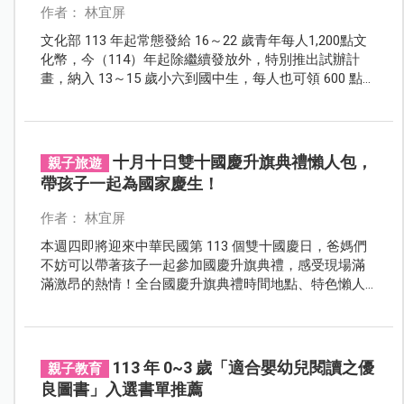
作者： 林宜屏
文化部 113 年起常態發給 16～22 歲青年每人1,200點文
化幣，今（114）年起除繼續發放外，特別推出試辦計
畫，納入 13～15 歲小六到國中生，每人也可領 600 點文
化幣。
十月十日雙十國慶升旗典禮懶人包，
親子旅遊
帶孩子一起為國家慶生！
作者： 林宜屏
本週四即將迎來中華民國第 113 個雙十國慶日，爸媽們
不妨可以帶著孩子一起參加國慶升旗典禮，感受現場滿
滿激昂的熱情！全台國慶升旗典禮時間地點、特色懶人
包，讓爸媽們一次搞定國慶升旗體驗！
113 年 0~3 歲「適合嬰幼兒閱讀之優
親子教育
良圖書」入選書單推薦