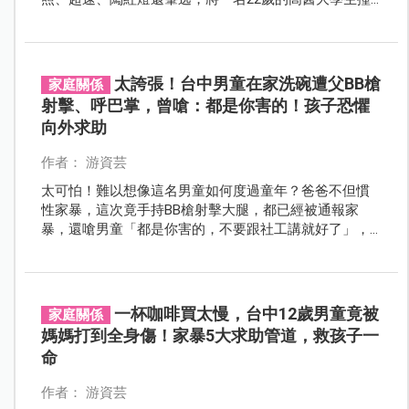
死，近日一審判刑僅10年！酒駕，從來不是「不小
心」，而是「惡意的選擇」。
太誇張！台中男童在家洗碗遭父BB槍
家庭關係
射擊、呼巴掌，曾嗆：都是你害的！孩子恐懼
向外求助
作者： 游資芸
太可怕！難以想像這名男童如何度過童年？爸爸不但慣
性家暴，這次竟手持BB槍射擊大腿，都已經被通報家
暴，還嗆男童「都是你害的，不要跟社工講就好了」，
令人不捨男童的遭遇！
一杯咖啡買太慢，台中12歲男童竟被
家庭關係
媽媽打到全身傷！家暴5大求助管道，救孩子一
命
作者： 游資芸