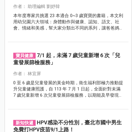
作者： 助理編輯 劉妤韓
本年度專家共挑選 23 本適合 0~3 歲寶寶的書籍，本文利
用幼兒園六大領域：身體動作與健康、認知、語文、社
會、情緒和美感，幫大家分類出不同的系列，讓爸爸媽
媽快速掌握，找出適合寶寶的好書。
7/1 起，未滿 7 歲兒童新增 6 次「兒
寶貝健康
童發展篩檢服務」
作者： 林宜屏
0 至 6 歲是兒童發展的黃金時期，衛生福利部極力推動提
升兒童健康照護，自 113 年 7 月 1 日起，全面針對未滿
7 歲兒童新增 6 次兒童發展篩檢服務，以期能及早發現及
早治療，讓每個孩子都得到妥善的照顧。
HPV感染不分性別，臺北市國中男生
新知快遞
免費打HPV疫苗9/1上路！