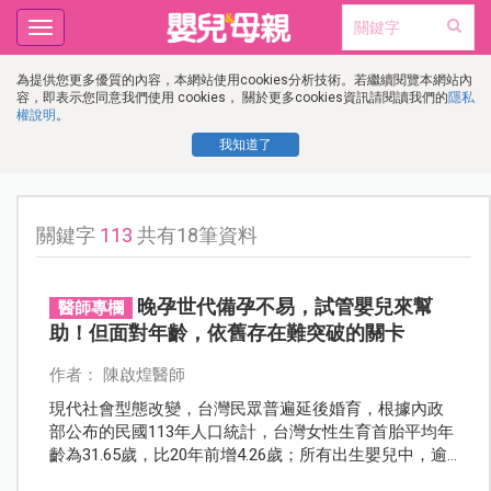
Toggle
navigation
為提供您更多優質的內容，本網站使用cookies分析技術。若繼續閱覽本網站內
容，即表示您同意我們使用 cookies， 關於更多cookies資訊請閱讀我們的
隱私
權說明
。
我知道了
關鍵字
113
共有18筆資料
晚孕世代備孕不易，試管嬰兒來幫
醫師專欄
助！但面對年齡，依舊存在難突破的關卡
作者： 陳啟煌醫師
現代社會型態改變，台灣民眾普遍延後婚育，根據內政
部公布的民國113年人口統計，台灣女性生育首胎平均年
齡為31.65歲，比20年前增4.26歲；所有出生嬰兒中，逾3
成來自35歲以上高齡產婦。在少子化的年代，願意結