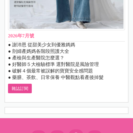
2026年7月號
● 謝沛恩 從甜美少女到優雅媽媽
● 剖婦產媽媽各階段照護大全
● 產檢與生產醫院怎麼選？
● 好醫師５大檢驗標準 選對醫院是風險管理
● 破解４個最常被誤解的寶寶安全感問題
● 藥膳、茶飲、日常保養 中醫觀點看產後掉髮
雜誌訂閱