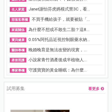
Janet謝怡芬虎媽模式禁3C，看...
名人家庭
不買手機給孩子，就要被貼「...
部落客專欄
為什麼不想或不敢生二胎？這8...
家庭關係
0.05%阿托品近視控制眼藥水納...
寶貝健康
晚婚晚育是無法改變的現實，...
醫師專欄
小說家青竹酒產後成半植物人...
產後照護
守護寶寶的黃金睡眠：為什麼...
專家專欄
試用募集
看更多