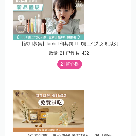
【試用募集】Richell利其爾 T.L.I第二代乳牙刷系列
數量: 21 已報名: 432
21篇心得
【免費試吃】實心蛋捲 窗花綻放｜彌月禮盒