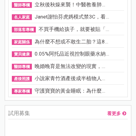
立秋後秋燥來襲！中醫教養肺...
醫師專欄
Janet謝怡芬虎媽模式禁3C，看...
名人家庭
不買手機給孩子，就要被貼「...
部落客專欄
為什麼不想或不敢生二胎？這8...
家庭關係
0.05%阿托品近視控制眼藥水納...
寶貝健康
晚婚晚育是無法改變的現實，...
醫師專欄
小說家青竹酒產後成半植物人...
產後照護
守護寶寶的黃金睡眠：為什麼...
專家專欄
試用募集
看更多