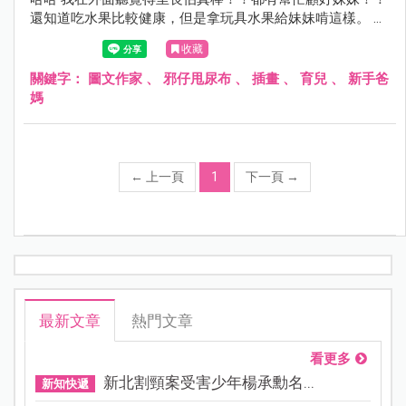
還知道吃水果比較健康，但是拿玩具水果給妹妹啃這樣。 不
管怎麼樣我都覺得妳很棒～
收藏
關鍵字：
圖文作家
、
邪仔甩尿布
、
插畫
、
育兒
、
新手爸
媽
←
上一頁
1
下一頁
→
最新文章
熱門文章
看更多
新北割頸案受害少年楊承勳名...
新知快遞