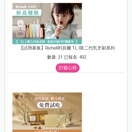
【試用募集】Richell利其爾 T.L.I第二代乳牙刷系列
數量: 21 已報名: 432
21篇心得