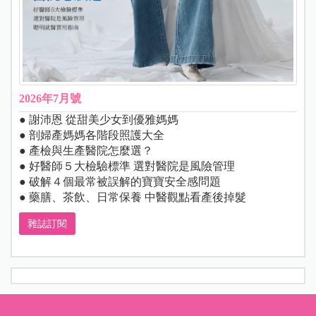
2026年7月號
● 謝沛恩 從甜美少女到優雅媽媽
● 剖婦產媽媽各階段照護大全
● 產檢與生產醫院怎麼選？
● 好醫師５大檢驗標準 選對醫院是風險管理
● 破解４個最常被誤解的寶寶安全感問題
● 藥膳、茶飲、日常保養 中醫觀點看產後掉髮
雜誌訂閱