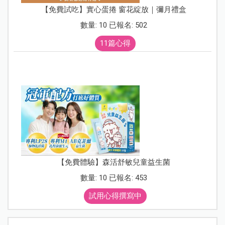
【免費試吃】實心蛋捲 窗花綻放｜彌月禮盒
數量: 10 已報名: 502
11篇心得
【免費體驗】森活舒敏兒童益生菌
數量: 10 已報名: 453
試用心得撰寫中