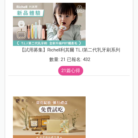
【試用募集】Richell利其爾 T.L.I第二代乳牙刷系列
數量: 21 已報名: 432
21篇心得