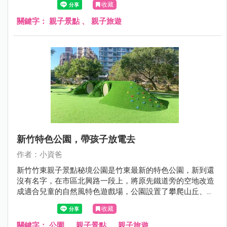
收藏
融遊戲場吧！
關鍵字：
親子景點
、
親子旅遊
新竹特色公園，帶孩子放電去
作者：小資爸
新竹竹東親子景點秘境公園是竹東最新的特色公園，新到還
沒有名字，在市區北興路一段上，將原先鐵道旁的空地改造
成適合兒童的自然風特色遊戲場，公園設置了攀爬山丘、水
管涵洞山丘、木質跳樁、蝴蝶形攀爬架、闖關遊戲組、滾輪
收藏
溜滑梯、旋轉杯、鳥巢鞦韆跟圓盤鞦韆等設施，孩子們可以
在公園裡光著腳自由奔跑，爬上山丘再滑下來，讓閒置的空
關鍵字：
公園
、
親子景點
、
親子旅遊