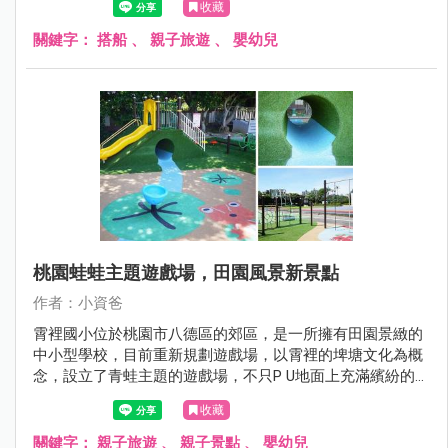
收藏
湖兩地還有爸媽關心的，小孩到底坐船暈不暈呢? 這些搭乘
經驗我通通分享給大家！
關鍵字：
搭船
、
親子旅遊
、
嬰幼兒
桃園蛙蛙主題遊戲場，田園風景新景點
作者：小資爸
霄裡國小位於桃園市八德區的郊區，是一所擁有田園景緻的
中小型學校，目前重新規劃遊戲場，以霄裡的埤塘文化為概
念，設立了青蛙主題的遊戲場，不只P U地面上充滿繽紛的童
趣圖案，還有土丘溜滑梯、金屬雙管溜滑梯、水管隧道、旋
收藏
轉杯跟鳥巢鞦韆等遊具，也有一連串闖關挑戰的攀爬架、拱
型橋及烏龜跳樁，十分有趣好玩!現在就跟著小資爸一起來玩
關鍵字：
親子旅遊
、
親子景點
、
嬰幼兒