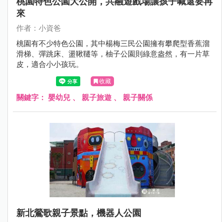
桃園特色公園大公開，共融遊戲場讓孩子喊還要再
來
作者：小資爸
桃園有不少特色公園，其中楊梅三民公園擁有攀爬型香蕉溜
滑梯、彈跳床、盪鞦韆等，柚子公園則綠意盎然，有一片草
皮，適合小小孩玩。
收藏
關鍵字：
嬰幼兒
、
親子旅遊
、
親子關係
新北鶯歌親子景點，機器人公園