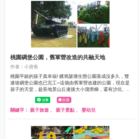
桃園碉堡公園，舊軍營改造的共融天地
作者：小資爸
桃園平鎮的孩子真幸福! 鑊篤陂塘生態公園落成沒多久，雙
連坡碉堡公園也已完工~這個由舊軍營改建的公園，現在是
孩子的天堂，超長地景山丘連接大小溜滑梯，還有沙坑、旋
轉椅、鞦韆跟沙坑等好玩的設施，現在就來看看雙連坡碉堡
收藏
公園有哪邊不一樣！
關鍵字：
親子旅遊
、
親子景點
、
嬰幼兒