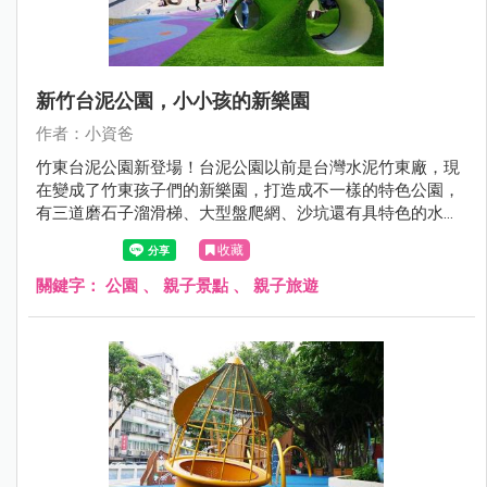
新竹台泥公園，小小孩的新樂園
作者：小資爸
竹東台泥公園新登場！台泥公園以前是台灣水泥竹東廠，現
在變成了竹東孩子們的新樂園，打造成不一樣的特色公園，
有三道磨石子溜滑梯、大型盤爬網、沙坑還有具特色的水管
涵洞上面更全部覆蓋了綠色草皮, 讓孩子們在充滿自然特色的
收藏
共融遊戲場中開心玩樂！現在就跟著小資爸一起來看看竹東
台泥公園的遊戲場哪邊好玩！
關鍵字：
公園
、
親子景點
、
親子旅遊