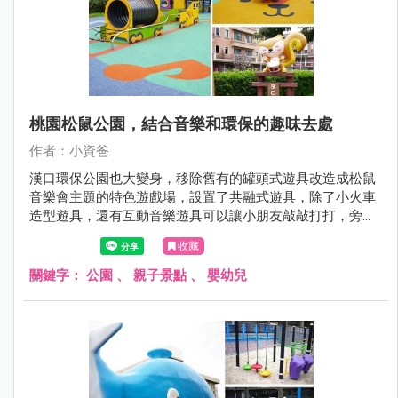
桃園松鼠公園，結合音樂和環保的趣味去處
作者：小資爸
漢口環保公園也大變身，移除舊有的罐頭式遊具改造成松鼠
音樂會主題的特色遊戲場，設置了共融式遊具，除了小火車
造型遊具，還有互動音樂遊具可以讓小朋友敲敲打打，旁邊
也有小朋友最喜歡的單人旋轉杯跟多人搖擺盤，地面也改成
收藏
可愛松鼠的圖案讓小小孩玩得更開心了呢！現在就跟著小資
爸一起來看看漢口環保公園改裝後有什麼不一樣的地方！
關鍵字：
公園
、
親子景點
、
嬰幼兒