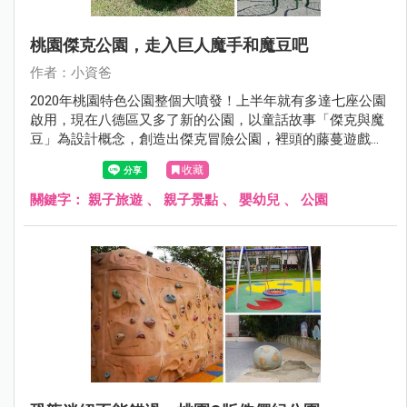
桃園傑克公園，走入巨人魔手和魔豆吧
作者：小資爸
2020年桃園特色公園整個大噴發！上半年就有多達七座公園
啟用，現在八德區又多了新的公園，以童話故事「傑克與魔
豆」為設計概念，創造出傑克冒險公園，裡頭的藤蔓遊戲區
包含波浪流滑梯及大葉攀爬網，另一邊則是將童話故事裡巨
收藏
人的魔手以及魔豆融入於裝置藝術中，非常具有特色，除此
之外也設置了彈跳床、鳥巢鞦韆、親子鞦韆、體健設施及社
關鍵字：
親子旅遊
、
親子景點
、
嬰幼兒
、
公園
區活動廣場成為八德區最新的親子景點!現在就跟著小資吧一
起來看看傑克冒險公園吧！