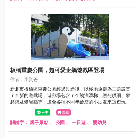
霄裡國小吧～
板橋重慶公園，超可愛企鵝遊戲區登場
作者：小資爸
新北市板橋區重慶公園經過改造後，以極地企鵝為主題設置
了全新的遊戲場，遊戲場包含了企鵝溜滑梯、護籠鑽網、攀
爬架及攀岩牆等，適合各種不同年齡層的小朋友來這遊玩。
收藏
關鍵字：
親子景點
、
公園
、
一日遊
、
嬰幼兒