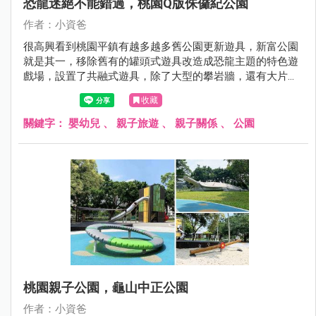
恐龍迷絕不能錯過，桃園Q版侏儸紀公園
作者：小資爸
很高興看到桃園平鎮有越多越多舊公園更新遊具，新富公園
就是其一，移除舊有的罐頭式遊具改造成恐龍主題的特色遊
戲場，設置了共融式遊具，除了大型的攀岩牆，還有大片的
沙坑可以挖掘恐龍化石以及挖土機，旁邊更有小朋友最喜歡
收藏
的鳥巢鞦韆，地面也設計了恐龍的圖案，讓孩子們玩得更開
心了呢！現在就跟著小資爸一起來看看新富公園變身後有什
關鍵字：
嬰幼兒
、
親子旅遊
、
親子關係
、
公園
麼不一樣的地方！
桃園親子公園，龜山中正公園
作者：小資爸