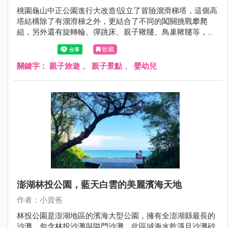
桃園龜山中正公園進行大改造!設立了冒險溜滑梯塔，這個高
塔結構除了有溜滑梯之外，更結合了不同的闖關挑戰攀爬
組，另外還有旋轉輪、彈跳床、親子鞦韆、鳥巢鞦韆等，遊
具一旁的沙坑也有沙桌水道的設立，變得跟以前完全不一樣
收藏
了!現在就跟著小資爸一起來看看改造後的龜山中正公園吧！
關鍵字：
親子旅遊
、
親子景點
、
嬰幼兒
澎湖林投公園，藍天白雲的美麗濱海天地
作者：小資爸
林投公園是澎湖地區的濱海大型公園，擁有全澎湖縣最長的
沙灘，包含林投沙灘與隘門沙灘，此區域海水乾淨且沙灘砂