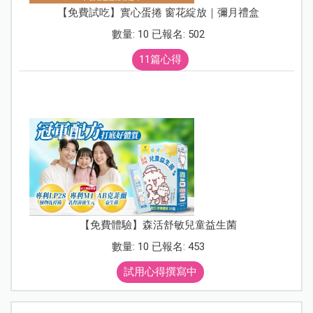
【免費試吃】實心蛋捲 窗花綻放｜彌月禮盒
數量: 10 已報名: 502
11篇心得
【免費體驗】森活舒敏兒童益生菌
數量: 10 已報名: 453
試用心得撰寫中