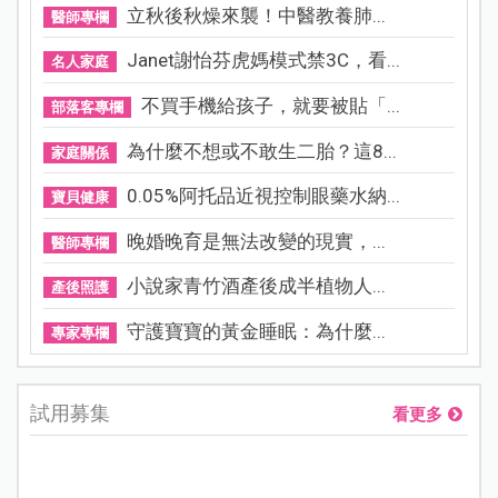
立秋後秋燥來襲！中醫教養肺...
醫師專欄
Janet謝怡芬虎媽模式禁3C，看...
名人家庭
不買手機給孩子，就要被貼「...
部落客專欄
為什麼不想或不敢生二胎？這8...
家庭關係
0.05%阿托品近視控制眼藥水納...
寶貝健康
晚婚晚育是無法改變的現實，...
醫師專欄
小說家青竹酒產後成半植物人...
產後照護
守護寶寶的黃金睡眠：為什麼...
專家專欄
試用募集
看更多