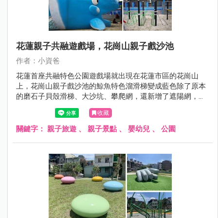
花蓮親子共融遊戲場，花崗山親子戲沙池
作者：小資爸
花蓮首座共融特色公園遊戲場就出現在花蓮市區的花崗山
上，花崗山親子戲沙池的鯨魚特色溜滑梯變成藍色除了原本
的磨石子貝殼滑梯、大沙坑、攀爬網，還新增了遮陽網，這
樣就不用擔心太陽曬了~蘇花改通了以後，車程縮短來花蓮
收藏
就快很多了喔！
關鍵字：
親子旅遊
、
親子景點
、
嬰幼兒
、
公園