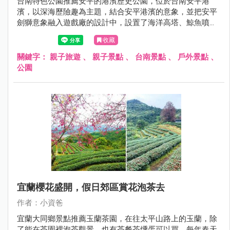
台南特色公園推薦安平的港濱歷史公園，位於台南安平港
濱，以深海歷險趣為主題，結合安平港濱的意象，並把安平
劍獅意象融入遊戲廠的設計中，設置了海洋高塔、鯨魚噴
霧、鯨魚尾巴土丘、雙軌滑溜索、繩索闖關、珊瑚礁叢噴
收藏
霧、盪鞦韆、綠藻山洞等有趣且富有挑戰性的遊具，結合安
平的定情碼頭德陽艦園區和安平古堡就是很棒的安平親子半
關鍵字：
親子旅遊
、
親子景點
、
台南景點
、
戶外景點
、
日遊、一日遊呦~現在就跟著小資爸一起來玩安平的港濱歷
公園
史公園！
宜蘭櫻花盛開，假日郊區賞花泡茶去
作者：小資爸
宜蘭大同鄉景點推薦玉蘭茶園，在往太平山路上的玉蘭，除
了能在茶園裡泡茶觀景，也有茶餐茶燻蛋可以買，每年春天