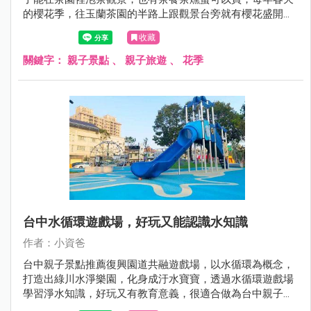
的櫻花季，往玉蘭茶園的半路上跟觀景台旁就有櫻花盛開，
搭配茶園翠綠的風貌，景色秀麗! 很適合過年期間及假日來
收藏
此品茗，搭配附近的崙埤河濱公園，就是很棒的宜蘭走春半
日遊一日遊景點呦，現在就跟著小資爸一起來宜蘭大同鄉的
關鍵字：
親子景點
、
親子旅遊
、
花季
玉蘭茶園吧！
台中水循環遊戲場，好玩又能認識水知識
作者：小資爸
台中親子景點推薦復興園道共融遊戲場，以水循環為概念，
打造出綠川水淨樂園，化身成汙水寶寶，透過水循環遊戲場
學習淨水知識，好玩又有教育意義，很適合做為台中親子一
日遊景點呦~現在就跟著小資爸一起來玩台中的復興園道共