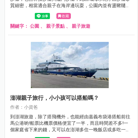
質細密，相當適合親子在海岸邊玩耍，公園內並有盪鞦韆與
磨石子溜滑梯等遊具，絕對是到澎湖旅遊必須要排入的親子
收藏
景點，現在就跟著小資爸一起來看看澎湖縣林投公園吧!
關鍵字：
公園
、
親子景點
、
親子旅遊
澎湖親子旅行，小小孩可以搭船嗎？
作者：小資爸
到澎湖旅遊，除了搭飛機外，也能經由嘉義布袋港搭船前往
馬公港喲!船票比機票價格便宜了一半，而且時間差不多!一
個家庭省下來的錢，又可以在澎湖多住一晚飯店或多吃一餐
海鮮!這次小資爸分別搭乘凱旋三號及太吉之星往返嘉義與澎