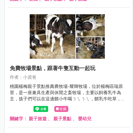
間成為孩子的新樂園，也讓附近的孩子多了一個放電的新去
處，現在就跟著小資爸一起來看看竹東的秘境公園吧！
免費牧場景點，跟著牛隻互動一起玩
作者：小資爸
桃園楊梅親子景點推薦農牧場-耀輝牧場，位於楊梅區瑞原
里，是一座兼具生產與休閒之畜牧場，主要以飼養乳牛為
主，孩子們可以在這邊餵小牛喝ㄋㄟㄋㄟ，餵乳牛吃草，還
可以看見酪農擠乳的過程，相當有教育意義，除此之外也能
收藏
購買鮮奶、鮮奶茶、鮮乳奶酪、鮮乳饅頭等乳製產品，園內
也有簡易的溜滑梯可以玩 ，超適合桃園楊梅親子遊、一日遊
關鍵字：
親子旅遊
、
親子景點
、
嬰幼兒
~現在就跟著小資爸一起來玩桃園市楊梅區的耀輝牧場吧！