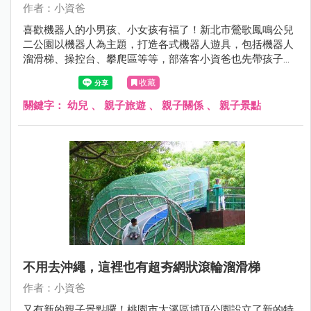
作者：小資爸
喜歡機器人的小男孩、小女孩有福了！新北市鶯歌鳳鳴公兒
二公園以機器人為主題，打造各式機器人遊具，包括機器人
溜滑梯、操控台、攀爬區等等，部落客小資爸也先帶孩子來
玩樂一番，快來看看吧～
收藏
關鍵字：
幼兒
、
親子旅遊
、
親子關係
、
親子景點
不用去沖繩，這裡也有超夯網狀滾輪溜滑梯
作者：小資爸
又有新的親子景點囉！桃園市大溪區埔頂公園設立了新的特