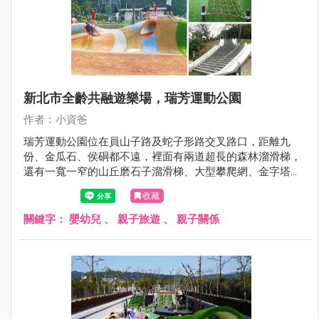
新北市全齡共融遊樂場，瑞芳運動公園
作者：小資爸
瑞芳運動公園位在員山子路及蛇子形路交叉路口，距離九
份、金瓜石、侯硐都不遠，裡面有兩道超長的森林溜滑梯，
還有一寬一窄的山丘磨石子溜滑梯、大型攀爬網、金字塔攀
爬架、多功能攀爬組、旋轉杯、多人旋轉盤、沙坑、鳥巢鞦
收藏
韆跟一般鞦韆，設施超級豐富，是親子踏青的好選擇。
關鍵字：
嬰幼兒
、
親子旅遊
、
親子關係