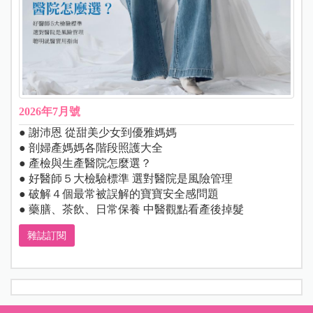
2026年7月號
● 謝沛恩 從甜美少女到優雅媽媽
● 剖婦產媽媽各階段照護大全
● 產檢與生產醫院怎麼選？
● 好醫師５大檢驗標準 選對醫院是風險管理
● 破解４個最常被誤解的寶寶安全感問題
● 藥膳、茶飲、日常保養 中醫觀點看產後掉髮
雜誌訂閱