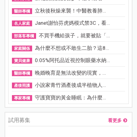
立秋後秋燥來襲！中醫教養肺...
醫師專欄
Janet謝怡芬虎媽模式禁3C，看...
名人家庭
不買手機給孩子，就要被貼「...
部落客專欄
為什麼不想或不敢生二胎？這8...
家庭關係
0.05%阿托品近視控制眼藥水納...
寶貝健康
晚婚晚育是無法改變的現實，...
醫師專欄
小說家青竹酒產後成半植物人...
產後照護
守護寶寶的黃金睡眠：為什麼...
專家專欄
試用募集
看更多