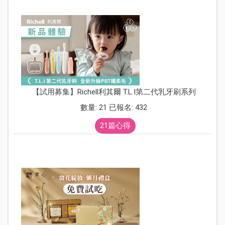
【試用募集】Richell利其爾 T.L.I第二代乳牙刷系列
數量: 21 已報名: 432
21篇心得