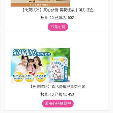
【免費試吃】實心蛋捲 窗花綻放｜彌月禮盒
數量: 10 已報名: 502
11篇心得
【免費體驗】森活舒敏兒童益生菌
數量: 10 已報名: 453
試用心得撰寫中