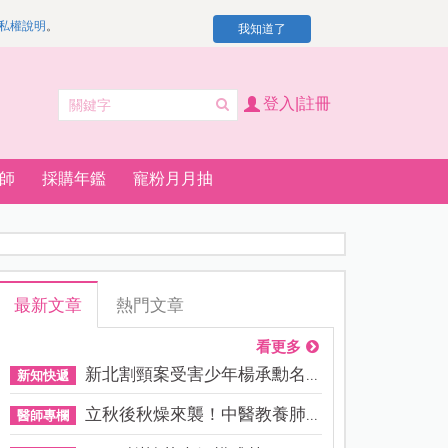
私權說明
。
我知道了
登入|註冊
師
採購年鑑
寵粉月月抽
最新文章
熱門文章
看更多
新北割頸案受害少年楊承勳名...
新知快遞
立秋後秋燥來襲！中醫教養肺...
醫師專欄