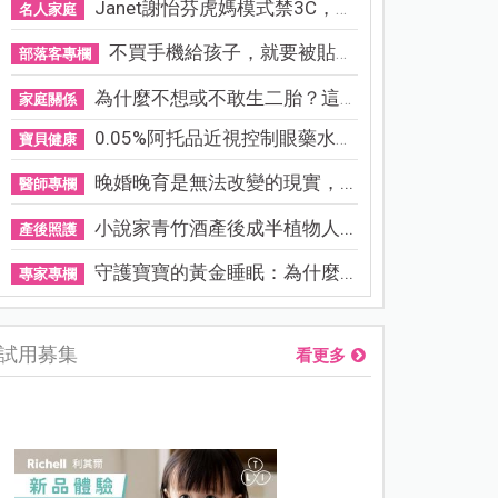
Janet謝怡芬虎媽模式禁3C，看...
名人家庭
不買手機給孩子，就要被貼「...
部落客專欄
為什麼不想或不敢生二胎？這8...
家庭關係
0.05%阿托品近視控制眼藥水納...
寶貝健康
晚婚晚育是無法改變的現實，...
醫師專欄
小說家青竹酒產後成半植物人...
產後照護
守護寶寶的黃金睡眠：為什麼...
專家專欄
試用募集
看更多