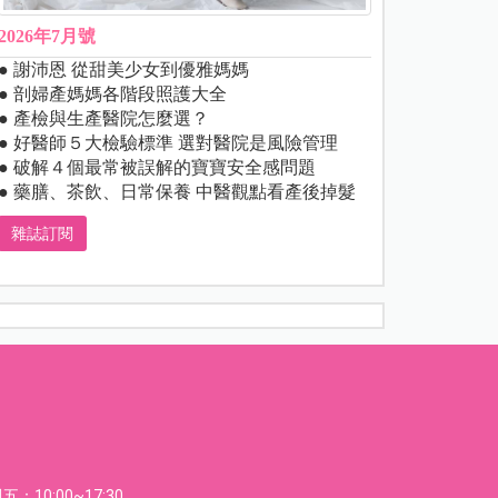
2026年7月號
● 謝沛恩 從甜美少女到優雅媽媽
● 剖婦產媽媽各階段照護大全
● 產檢與生產醫院怎麼選？
● 好醫師５大檢驗標準 選對醫院是風險管理
● 破解４個最常被誤解的寶寶安全感問題
● 藥膳、茶飲、日常保養 中醫觀點看產後掉髮
雜誌訂閱
：10:00~17:30