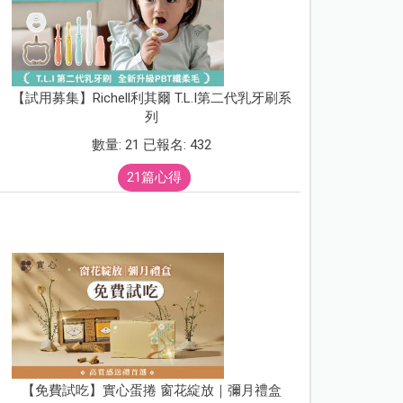
【試用募集】Richell利其爾 T.L.I第二代乳牙刷系
列
數量: 21 已報名: 432
21篇心得
【免費試吃】實心蛋捲 窗花綻放｜彌月禮盒