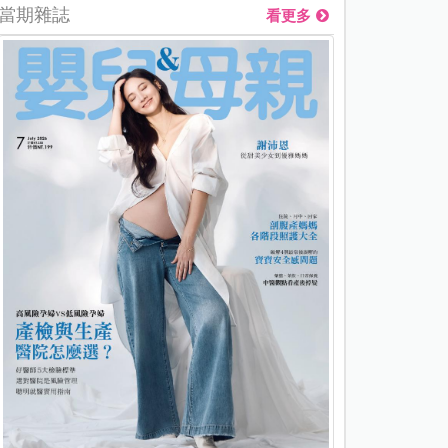
當期雜誌
看更多