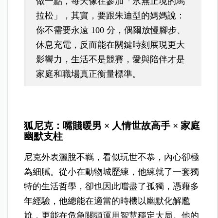
做一點，每天像在參加「永無止境的馬
拉松」，其實，要跟朱迪型的媽媽說：
你不需要永遠 100 分，偶爾放慢腳步、
休息充電，反而能在關鍵時刻展現更大
影響力，生活不是競賽，愛與陪伴才是
家庭和職場真正衡量標準。
狐尼克：嘴賤暖男 × 人情世故高手 × 家庭
幽默支柱
尼克外表灑脫不羈，看似玩世不恭，內心卻極
為細膩。從小在動物城歷練，他練就了一套獨
特的生活哲學，卻也因此嚐盡了孤獨，憑藉多
年經驗，他總能在適當的時機以幽默化解尷
尬，更能在危急關頭運用智慧穩定大局。他的