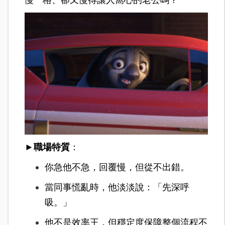
慢一格、卻又慢得讓人窩心的老公嗎？
►職場特質
：
你急他不急，回覆慢，但從不出錯。
當同事慌亂時，他淡淡說：「先深呼
吸。」
他不是效率王，但穩定度保障整個流程不