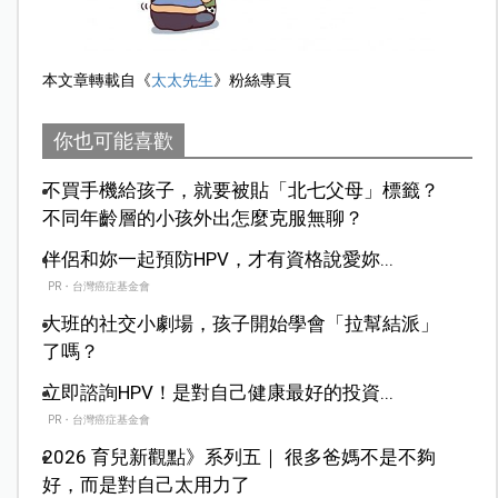
本文章轉載自《
太太先生
》粉絲專頁
你也可能喜歡
不買手機給孩子，就要被貼「北七父母」標籤？
不同年齡層的小孩外出怎麼克服無聊？
伴侶和妳一起預防HPV，才有資格說愛妳...
PR・台灣癌症基金會
大班的社交小劇場，孩子開始學會「拉幫結派」
了嗎？
立即諮詢HPV！是對自己健康最好的投資...
PR・台灣癌症基金會
2026 育兒新觀點》系列五｜ 很多爸媽不是不夠
好，而是對自己太用力了