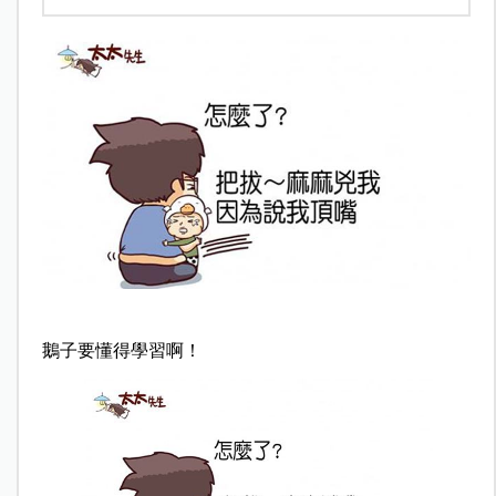
鵝子要懂得學習啊！