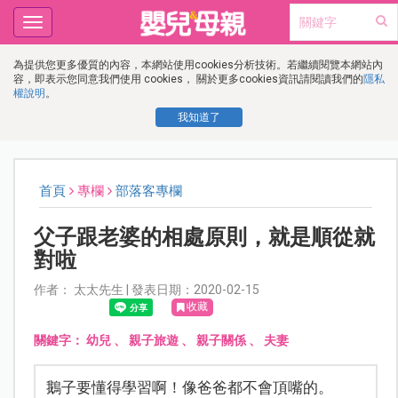
Toggle
navigation
為提供您更多優質的內容，本網站使用cookies分析技術。若繼續閱覽本網站內
容，即表示您同意我們使用 cookies， 關於更多cookies資訊請閱讀我們的
隱私
權說明
。
我知道了
首頁
專欄
部落客專欄
父子跟老婆的相處原則，就是順從就
對啦
作者： 太太先生 | 發表日期：2020-02-15
收藏
關鍵字：
幼兒
、
親子旅遊
、
親子關係
、
夫妻
鵝子要懂得學習啊！像爸爸都不會頂嘴的。