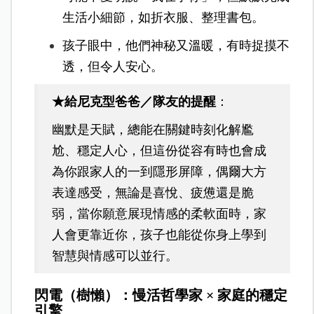
生活小細節，如折衣服、整理書包。
孩子眼中，他們神秘又溫暖，有時捉摸不
透，但令人安心。
★給尼克型爸爸／隊友的提醒
：
幽默是天賦，總能在關鍵時刻化解尷
尬、穩定人心，但這份從容有時也會成
為你跟家人的一到隱形屏障，偶爾大方
表達感受，無論是喜悅、疲憊還是脆
弱，當你願意展現情感的柔軟面時，家
人會更靠近你，孩子也能從你身上學到
智慧與情感可以並行。
閃電（樹懶）：慢活哲學家 × 家庭的穩定
引擎