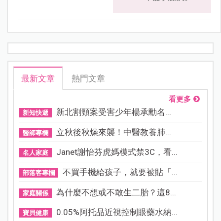
最新文章
熱門文章
看更多
新北割頸案受害少年楊承勳名...
新知快遞
立秋後秋燥來襲！中醫教養肺...
醫師專欄
Janet謝怡芬虎媽模式禁3C，看...
名人家庭
不買手機給孩子，就要被貼「...
部落客專欄
為什麼不想或不敢生二胎？這8...
家庭關係
0.05%阿托品近視控制眼藥水納...
寶貝健康