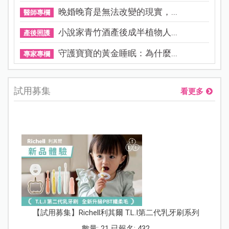
晚婚晚育是無法改變的現實，...
醫師專欄
小說家青竹酒產後成半植物人...
產後照護
守護寶寶的黃金睡眠：為什麼...
專家專欄
試用募集
看更多
【試用募集】Richell利其爾 T.L.I第二代乳牙刷系列
數量: 21 已報名: 432