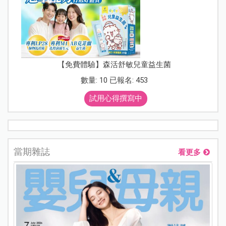
【免費體驗】森活舒敏兒童益生菌
數量: 10 已報名: 453
試用心得撰寫中
當期雜誌
看更多