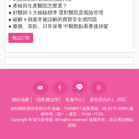
● 產檢與生產醫院怎麼選？
● 好醫師５大檢驗標準 選對醫院是風險管理
● 破解４個最常被誤解的寶寶安全感問題
● 藥膳、茶飲、日常保養 中醫觀點看產後掉髮
雜誌訂閱
網站地圖
│
隱私權說明
│
客服中心
│
廣告與合作
|
RSS
婦幼網路股份有限公司 統編：70458331 服務專線：02-8712-5959 | 服
務時間：週一～週五：10:00~17:30
Copyright © 嬰兒與母親. All rights reserved. 版權所有，禁止擅自轉貼
節錄