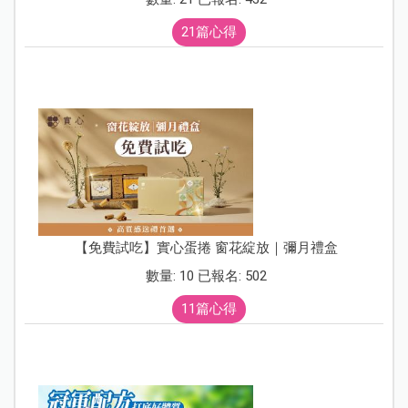
21篇心得
【免費試吃】實心蛋捲 窗花綻放｜彌月禮盒
數量: 10 已報名: 502
11篇心得