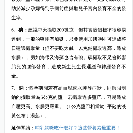
助於減少孕婦得到子癇前症與胎兒子宮內發育不全的發
生率。
6.
碘：
建議每天攝取200微克，但其實這個標準很容易
達到，一般的鹽即有加碘，只要使用加碘鹽即可達成整
日建議攝取量（但不要吃太鹹，以免鈉攝取過高，造成
水腫）；另如海帶及海藻也含有碘。碘攝取不足會影響
胎兒的腦部發育，造成新生兒生長遲緩和神經發育不
全。
7.
鈉：
懷孕期間若有高血壓或水腫等症狀，則應限制
鈉的攝取量為5公克的鹽，若攝取過多鹽巴，容易造成
血壓更高、水腫更嚴重。（1公克鹽巴相當於1平匙的淡
黃色布丁湯匙）。
延伸閱讀：
哺乳媽咪吃什麼好？這些營養素最重要！