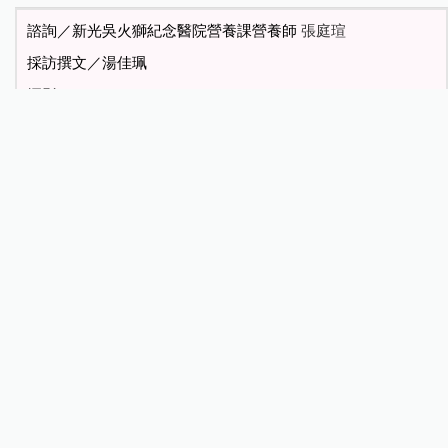
諮詢／新光吳火獅紀念醫院營養課營養師
張庭瑄
採訪撰文／湯佳珮
攝影／Julia Wedding News
熱門影音
Let's Yoga 親子瑜珈（Part1）