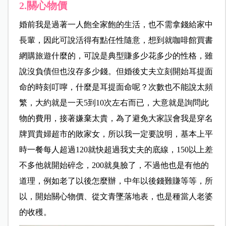
2.關心物價
婚前我是過著一人飽全家飽的生活，也不需拿錢給家中
長輩，因此可說活得有點任性隨意，想到就咖啡館買書
網購旅遊什麼的，可說是典型賺多少花多少的性格，雖
說沒負債但也沒存多少錢。但婚後丈夫立刻開始耳提面
命的時刻叮嚀，什麼是耳提面命呢？次數也不能說太頻
繁，大約就是一天5到10次左右而已，大意就是詢問此
物的費用，接著嫌棄太貴，為了避免大家誤會我是穿名
牌買貴婦超市的敗家女，所以我一定要說明，基本上平
時一餐每人超過120就快超過我丈夫的底線，150以上差
不多他就開始碎念，200就臭臉了，不過他也是有他的
道理，例如老了以後怎麼辦，中年以後錢難賺等等，所
以，開始關心物價、從文青墜落地表，也是種當人老婆
的收穫。