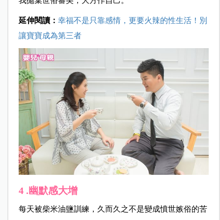
我拋棄世俗審美，大方作自己。
延伸閱讀：
幸福不是只靠感情，更要火辣的性生活！別
讓寶寶成為第三者
4 .幽默感大增
每天被柴米油鹽訓練，久而久之不是變成憤世嫉俗的苦