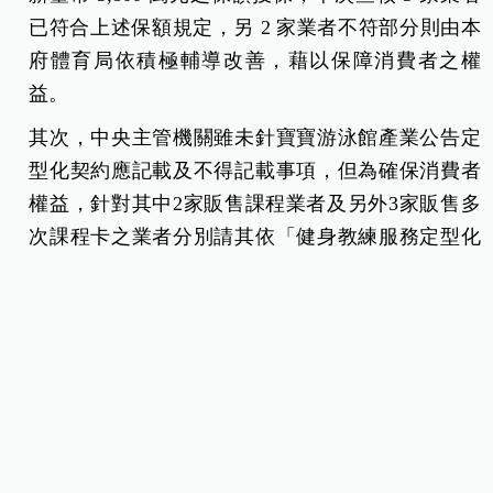
已符合上述保額規定，另 2 家業者不符部分則由本
府體育局依積極輔導改善，藉以保障消費者之權
益。
其次，中央主管機關雖未針寶寶游泳館產業公告定
型化契約應記載及不得記載事項，但為確保消費者
權益，針對其中2家販售課程業者及另外3家販售多
次課程卡之業者分別請其依「健身教練服務定型化
契約」及依「商品（服務）禮券定型化契約」之規
定，由本府體育局輔導業者改善相關收退費標準。
再者，本次查核其中2家業者因場地規模與營業方式
需要進行公安申報與使用類組變更之部分，將由本
府工務局依建築法相關規定辦理。此外，5家業者營
業衛生不符合部分，已由本府衛生局依衛生法規輔
導改善。