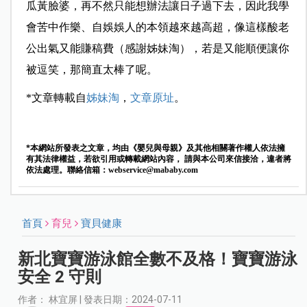
瓜黃臉婆，再不然只能想辦法讓日子過下去，因此我學
會苦中作樂、自娛娛人的本領越來越高超，像這樣酸老
公出氣又能賺稿費（感謝姊妹淘），若是又能順便讓你
被逗笑，那簡直太棒了呢。
*文章轉載自
姊妹淘
，
文章原址
。
*本網站所發表之文章，均由《嬰兒與母親》及其他相關著作權人依法擁
有其法律權益，若欲引用或轉載網站內容， 請與本公司來信接洽，違者將
依法處理。聯絡信箱：
webservice@mababy.com
首頁
育兒
寶貝健康
新北寶寶游泳館全數不及格！寶寶游泳
安全 2 守則
作者： 林宜屏 | 發表日期：2024-07-11