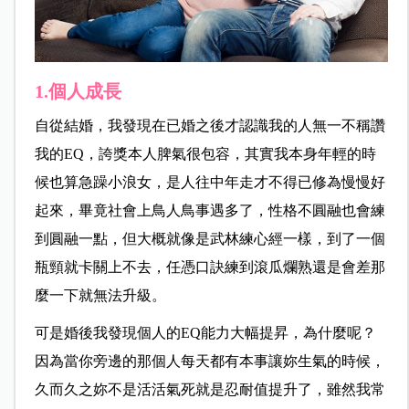
1.個人成長
自從結婚，我發現在已婚之後才認識我的人無一不稱讚
我的EQ，誇獎本人脾氣很包容，其實我本身年輕的時
候也算急躁小浪女，是人往中年走才不得已修為慢慢好
起來，畢竟社會上鳥人鳥事遇多了，性格不圓融也會練
到圓融一點，但大概就像是武林練心經一樣，到了一個
瓶頸就卡關上不去，任憑口訣練到滾瓜爛熟還是會差那
麼一下就無法升級。
可是婚後我發現個人的EQ能力大幅提昇，為什麼呢？
因為當你旁邊的那個人每天都有本事讓妳生氣的時候，
久而久之妳不是活活氣死就是忍耐值提升了，雖然我常