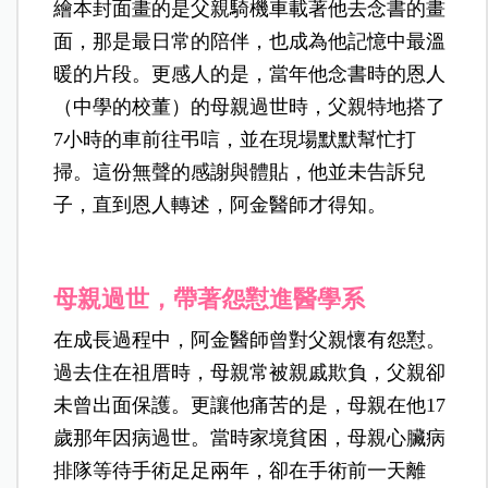
繪本封面畫的是父親騎機車載著他去念書的畫
面，那是最日常的陪伴，也成為他記憶中最溫
暖的片段。更感人的是，當年他念書時的恩人
（中學的校董）的母親過世時，父親特地搭了
7小時的車前往弔唁，並在現場默默幫忙打
掃。這份無聲的感謝與體貼，他並未告訴兒
子，直到恩人轉述，阿金醫師才得知。
母親過世，帶著怨懟進醫學系
在成長過程中，阿金醫師曾對父親懷有怨懟。
過去住在祖厝時，母親常被親戚欺負，父親卻
未曾出面保護。更讓他痛苦的是，母親在他17
歲那年因病過世。當時家境貧困，母親心臟病
排隊等待手術足足兩年，卻在手術前一天離