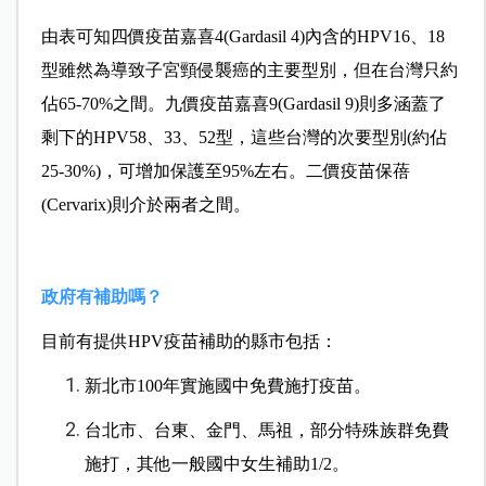
由表可知四價疫苗嘉喜4(Gardasil 4)內含的HPV16、18
型雖然為導致子宮頸侵襲癌的主要型別，但在台灣只約
佔65-70%之間。九價疫苗嘉喜9(Gardasil 9)則多涵蓋了
剩下的HPV58、33、52型，這些台灣的次要型別(約佔
25-30%)，可增加保護至95%左右。二價疫苗保蓓
(Cervarix)則介於兩者之間。
政府有補助嗎？
目前有提供HPV疫苗補助的縣市包括：
新北市100年實施國中免費施打疫苗。
台北市、台東、金門、馬祖，部分特殊族群免費
施打，其他一般國中女生補助1/2。