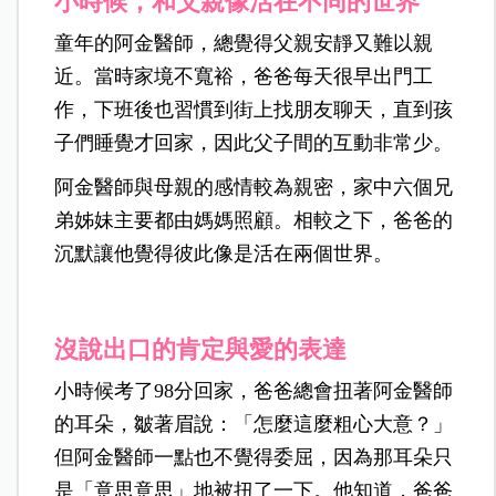
小時候，和父親像活在不同的世界
童年的阿金醫師，總覺得父親安靜又難以親
近。當時家境不寬裕，爸爸每天很早出門工
作，下班後也習慣到街上找朋友聊天，直到孩
子們睡覺才回家，因此父子間的互動非常少。
阿金醫師與母親的感情較為親密，家中六個兄
弟姊妹主要都由媽媽照顧。相較之下，爸爸的
沉默讓他覺得彼此像是活在兩個世界。
沒說出口的肯定與愛的表達
小時候考了98分回家，爸爸總會扭著阿金醫師
的耳朵，皺著眉說：「怎麼這麼粗心大意？」
但阿金醫師一點也不覺得委屈，因為那耳朵只
是「意思意思」地被扭了一下。他知道，爸爸