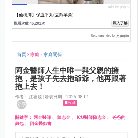
ads by popIn
【仙桃牌】保血平丸(去羚羊角)
深入了解
觀看次數 45,201次
Recommended by
首頁
家庭
家庭關係
阿金醫師人生中唯一與父親的擁
抱，是孩子先去抱爺爺，他再跟著
抱上去！
作者： 江睿毓 | 發表日期：2025-08-01
收藏
分享
關鍵字：
阿金醫師
、
陳志金
、
ICU醫師陳志金
、
爸爸的
錢包
、
阿金醫師書