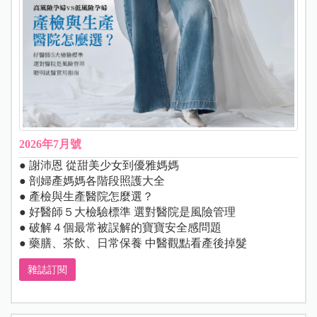
2026年7月號
● 謝沛恩 從甜美少女到優雅媽媽
● 剖婦產媽媽各階段照護大全
● 產檢與生產醫院怎麼選？
● 好醫師５大檢驗標準 選對醫院是風險管理
● 破解４個最常被誤解的寶寶安全感問題
● 藥膳、茶飲、日常保養 中醫觀點看產後掉髮
雜誌訂閱