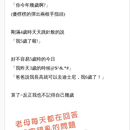
「你今年幾歲啊?」
(傻楞楞的彈出兩根手指頭)
剛滿4歲時天天跳針般的說
「我5歲了喔!」
好不容易5歲時的今日
「我昨天3歲的時候@$^&.*#」
「爸爸說我長高就可以去迪士尼，我6歲了！」
算了~反正我也不記得自己幾歲