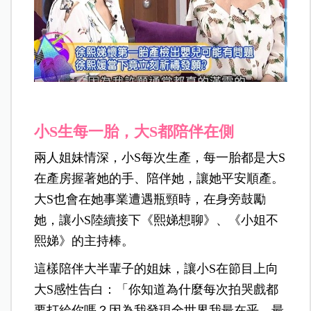
小S生每一胎，大S都陪伴在側
兩人姐妹情深，小S每次生產，每一胎都是大S
在產房握著她的手、陪伴她，讓她平安順產。
大S也會在她事業遭遇瓶頸時，在身旁鼓勵
她，讓小S陸續接下《熙娣想聊》、《小姐不
熙娣》的主持棒。
這樣陪伴大半輩子的姐妹，讓小S在節目上向
大S感性告白：「你知道為什麼每次拍哭戲都
要打給你嗎？因為我發現全世界我最在乎、最