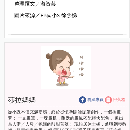
整理撰文／游資芸
圖片來源／FB@小S 徐熙娣
莎拉媽媽
粉絲專頁
部落格
從小課本便充滿塗鴉，終於從懷孕開始提筆創作，一個插畫
夢； 一支畫筆，一塊畫板，幽默的畫風搭配輕快配色， 道出
為人妻／人母／媳婦的酸甜苦辣！ 現旅居休士頓，兼職鋼琴教