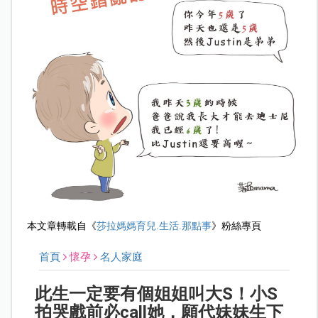
本文章轉載自《
莎拉媽媽育兒.生活.那點事
》粉絲專頁
首頁
懷孕
名人家庭
此生一定要有個姐姐叫大S！小S
拍哭戲前必call她，願代妹妹生下