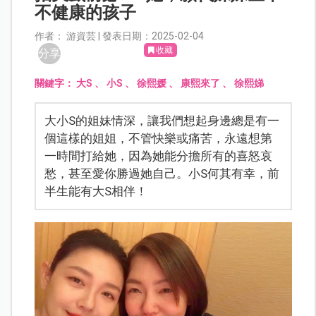
不健康的孩子
作者： 游資芸 | 發表日期：2025-02-04
收藏
分享
關鍵字：
大S
、
小S
、
徐熙媛
、
康熙來了
、
徐熙娣
大小S的姐妹情深，讓我們想起身邊總是有一
個這樣的姐姐，不管快樂或痛苦，永遠想第
一時間打給她，因為她能分擔所有的喜怒哀
愁，甚至愛你勝過她自己。小S何其有幸，前
半生能有大S相伴！