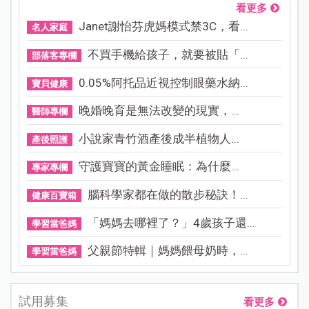
看更多
Janet謝怡芬虎媽模式禁3C，看...
名人家庭
不買手機給孩子，就要被貼「...
部落客專欄
0.05%阿托品近視控制眼藥水納...
寶貝健康
晚婚晚育是無法改變的現實，...
醫師專欄
小說家青竹酒產後成半植物人...
產後照護
守護寶寶的黃金睡眠：為什麼...
專家專欄
腦科學家都在做的散步秘訣！...
健康百寶箱
「媽媽去哪裡了？」4歲孩子還...
學習當爸媽
父親節特輯｜媽媽餵母奶時，...
學習當爸媽
試用募集
看更多