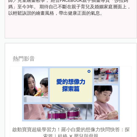
師／兒童繪畫教學； 經營FACEBOOK親子插畫專頁「莎拉媽
媽」至今3年。 期待自己不斷在親子育兒及婚姻家庭層面上，
以輕鬆詼諧的繪畫風格，帶出健康正面的氣息。
熱門影音
啟動寶寶超級學習力！羅小白愛的想像力快問快答：探
索篇｜桂格 ✕ 嬰兒與母親