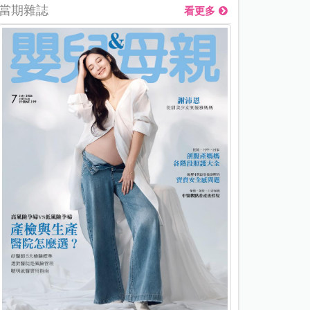
當期雜誌
看更多