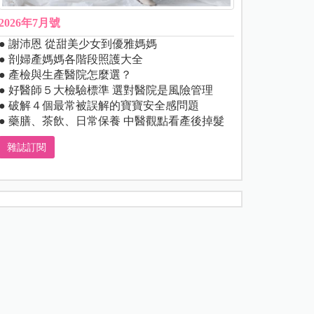
2026年7月號
● 謝沛恩 從甜美少女到優雅媽媽
● 剖婦產媽媽各階段照護大全
● 產檢與生產醫院怎麼選？
● 好醫師５大檢驗標準 選對醫院是風險管理
● 破解４個最常被誤解的寶寶安全感問題
● 藥膳、茶飲、日常保養 中醫觀點看產後掉髮
雜誌訂閱