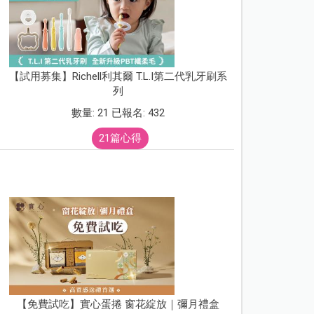
【試用募集】Richell利其爾 T.L.I第二代乳牙刷系
列
數量: 21 已報名: 432
21篇心得
【免費試吃】實心蛋捲 窗花綻放｜彌月禮盒