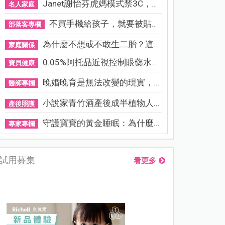
Janet謝怡芬虎媽模式禁3C，看...
名人家庭
不買手機給孩子，就要被貼「...
部落客專欄
為什麼不想或不敢生二胎？這8...
家庭關係
0.05%阿托品近視控制眼藥水納...
寶貝健康
晚婚晚育是無法改變的現實，...
醫師專欄
小說家青竹酒產後成半植物人...
產後照護
守護寶寶的黃金睡眠：為什麼...
專家專欄
試用募集
看更多