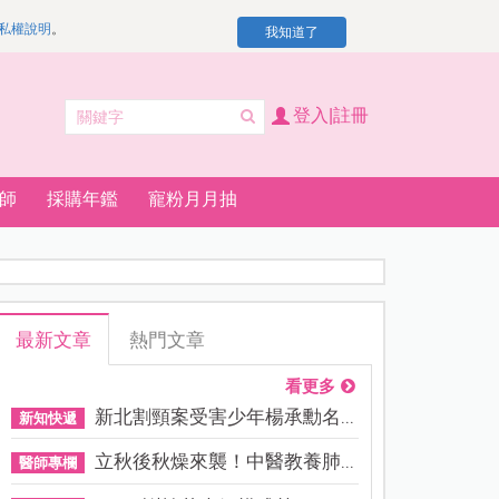
私權說明
。
我知道了
登入|註冊
師
採購年鑑
寵粉月月抽
最新文章
熱門文章
看更多
新北割頸案受害少年楊承勳名...
新知快遞
立秋後秋燥來襲！中醫教養肺...
醫師專欄