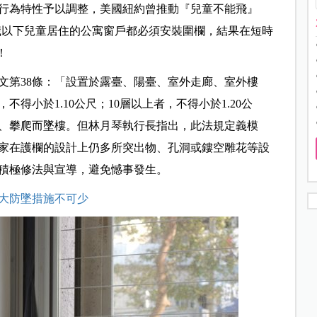
行為特性予以調整，美國紐約曾推動『兒童不能飛』
全市所有10歲以下兒童居住的公寓窗戶都必須安裝圍欄，結果在短時
！
文第38條：「設置於露臺、陽臺、室外走廊、室外樓
得小於1.10公尺；10層以上者，不得小於1.20公
、攀爬而墜樓。但林月琴執行長指出，此法規定義模
家在護欄的設計上仍多所突出物、孔洞或鏤空雕花等設
積極修法與宣導，避免憾事發生。
6大防墜措施不可少