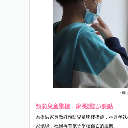
<圖
預防兒童墜樓，家長謹記5要點
為提供家長做好預防兒童墜樓措施，林月琴執
家環境，杜絕再有孩子墜樓傷亡的遺憾。