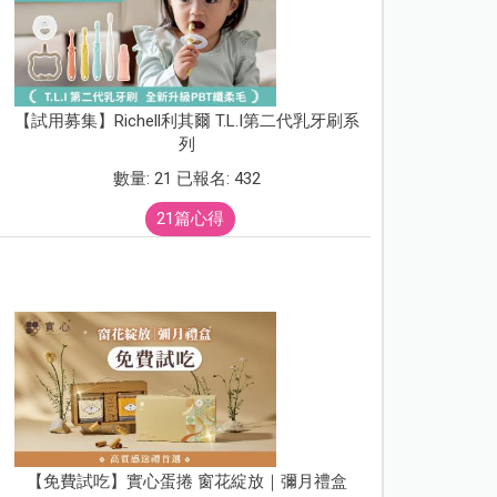
【試用募集】Richell利其爾 T.L.I第二代乳牙刷系
列
數量: 21 已報名: 432
21篇心得
【免費試吃】實心蛋捲 窗花綻放｜彌月禮盒