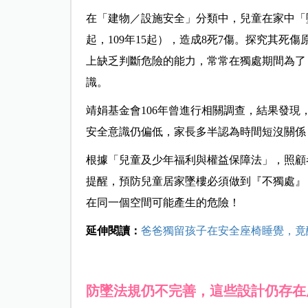
在「建物／設施安全」分類中，兒童在家中「墜樓
起，109年15起），造成8死7傷。探究其死
上缺乏判斷危險的能力，常常在獨處期間為了
識。
靖娟基金會106年曾進行相關調查，結果發
安全意識仍偏低，家長多半認為時間短沒關係
根據「兒童及少年福利與權益保障法」，照顧
提醒，預防兒童居家墜樓必須做到『不獨處』
在同一個空間可能產生的危險！
延伸閱讀：
爸爸獨留孩子在安全座椅睡覺，竟
防墜法規仍不完善，這些設計仍存在