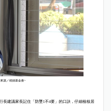
片來源／靖娟基金會>
行長建議家長記住「防墜1不4要」的口訣，仔細檢核居