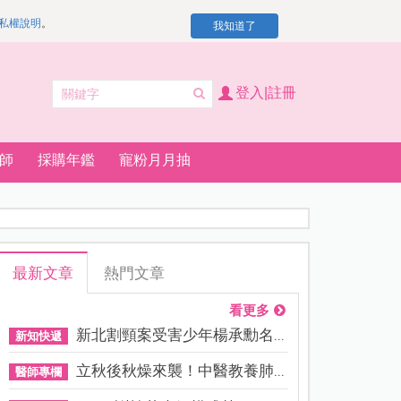
私權說明
。
我知道了
登入|註冊
師
採購年鑑
寵粉月月抽
最新文章
熱門文章
看更多
新北割頸案受害少年楊承勳名...
新知快遞
立秋後秋燥來襲！中醫教養肺...
醫師專欄