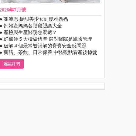
2026年7月號
● 謝沛恩 從甜美少女到優雅媽媽
● 剖婦產媽媽各階段照護大全
● 產檢與生產醫院怎麼選？
● 好醫師５大檢驗標準 選對醫院是風險管理
● 破解４個最常被誤解的寶寶安全感問題
● 藥膳、茶飲、日常保養 中醫觀點看產後掉髮
雜誌訂閱