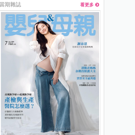
當期雜誌
看更多