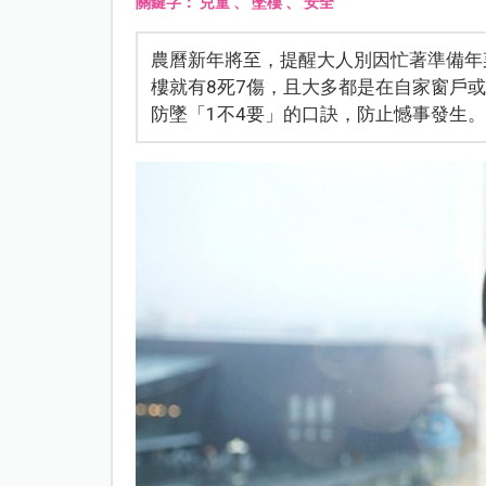
關鍵字：
兒童
、
墜樓
、
安全
農曆新年將至，提醒大人別因忙著準備年
樓就有8死7傷，且大多都是在自家窗戶
防墜「1不4要」的口訣，防止憾事發生。