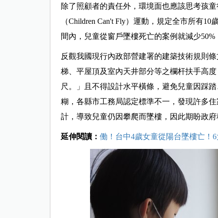
除了照顧者的責任外，環境面也應該思考孩童
（Children Can't Fly）運動，規定
間內，兒童從窗戶墜樓死亡的案例就減少50%
反觀我國現行內政部營建署的建築技術規則條
梯、平屋頂及室內天井部分等之欄杆扶手高度，不
尺。」且不得設計水平橫條，避免兒童因踩踏
糊，各縣市工務局認定標準不一，發現許多住
計，導致兒童仍因攀爬而墜樓，因此期盼政府
延伸閱讀：
働！台中4歲女童從陽台墜樓亡！