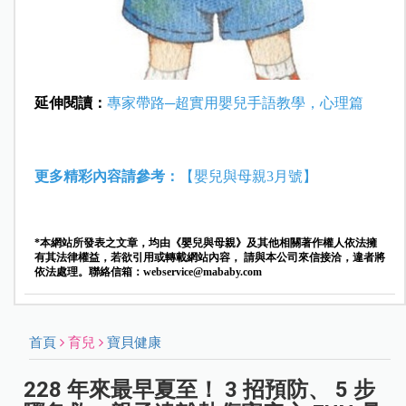
延伸閱讀：
專家帶路─超實用嬰兒手語教學，心理篇
更多精彩內容請參考：
【嬰兒與母親3月號】
*本網站所發表之文章，均由《嬰兒與母親》及其他相關著作權人依法擁
有其法律權益，若欲引用或轉載網站內容， 請與本公司來信接洽，違者將
依法處理。聯絡信箱：
webservice@mababy.com
首頁
育兒
寶貝健康
228 年來最早夏至！ 3 招預防、 5 步