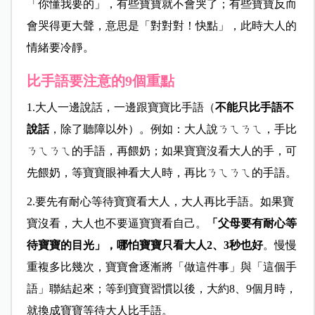
「你懂我要的」，有些寶寶就不會哭了；有些寶寶反而
會哭得更大聲，意思是「對對對！快點」，此時大人的
情緒要冷靜。
比手語要注意的9個重點
1.
大人一邊說話，一邊跟寶寶比手語（
不能只比手語不
說話
，除了聽障以外）。例如：大人說ㄋㄟㄋㄟ，手比
ㄋㄟㄋㄟ的手語，再餵奶；如果寶寶沒看大人的手，可
先餵奶，等寶寶眼神看大人時，再比ㄋㄟㄋㄟ的手語。
2.
要先有耐心等待寶寶看大人，大人再比手語。如果寶
寶沒看，大人也不要逼寶寶看自己。
「父母要有耐心等
待寶寶的目光」，哪怕寶寶只看大人2、3秒也好
。慢慢
重複多比幾次，寶寶會逐漸將「做這件事」與「這個手
語」聯結起來；等到寶寶習慣以後，大約8、9個月時，
就換成寶寶等待大人比手語。