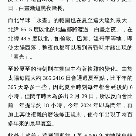
日，白晝漸短黑夜漸長。
而北半球「永晝」的範圍也在夏至這天達到最大，
北緯 66. 5 度以北的地區都將渡過「白晝之夜」，在
北緯 48.5 度以北，如倫敦、巴黎、溫哥華等地，即
使太陽西落，整夜也都可以看到黃昏時才該出現的
「暮光」。
至於夏至的時刻則在規律中有著複雜的變化。由於
太陽每隔大約 365.2416 日會通過夏至點，比平年的
365 天略多一些，因此夏至時刻每年都會延後約 6
小時，但閏年時因為多出 2 月 29 日，所以反而會比
前一年提早約 18 小時，今年 2024 年即為閏年，再
加上其他複雜的曆法修正規則，使今年出現了兩百
多年來的最早夏至。
此外「歲差」這種週期約 2 萬 6,000 年的地球自轉