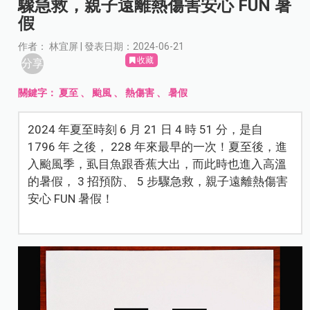
驟急救，親子遠離熱傷害安心 FUN 暑
假
作者： 林宜屏 | 發表日期：2024-06-21
收藏
分享
關鍵字：
夏至
、
颱風
、
熱傷害
、
暑假
2024 年夏至時刻 6 月 21 日 4 時 51 分，是自
1796 年 之後， 228 年來最早的一次！夏至後，進
入颱風季，虱目魚跟香蕉大出，而此時也進入高溫
的暑假， 3 招預防、 5 步驟急救，親子遠離熱傷害
安心 FUN 暑假！