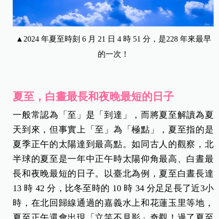
▲2024 年夏至時刻 6 月 21 日 4 時 51 分，是228 年來最早
的一次！
夏至，白晝最長和夜晚最短的日子
一般常認為「至」是「到達」，而將夏至解讀為夏
天到來，但事實上「至」為「極點」，夏至指的是
夏季正午的太陽達到最高點。如同古人的觀察，北
半球的夏至是一年中正午時太陽仰角最高、白晝最
長和夜晚最短的日子。以臺北為例，夏至白晝長達
13 時 42 分，比冬至時的 10 時 34 分足足長了近3小
時，在北回歸線通過的嘉義水上和花蓮玉里等地，
夏至正午還會出現「立竿不見影」奇觀！過了夏至