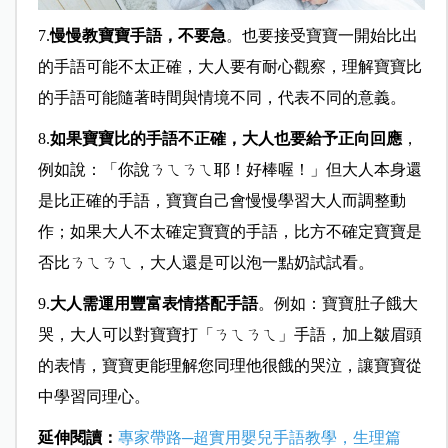
7.
慢慢教寶寶手語，不要急
。也要接受寶寶一開始比出
的手語可能不太正確，大人要有耐心觀察，理解寶寶比
的手語可能隨著時間與情境不同，代表不同的意義。
8.
如果寶寶比的手語不正確，大人也要給予正向回應
，
例如說：「你說ㄋㄟㄋㄟ耶！好棒喔！」但大人本身還
是比正確的手語，寶寶自己會慢慢學習大人而調整動
作；如果大人不太確定寶寶的手語，比方不確定寶寶是
否比ㄋㄟㄋㄟ，大人還是可以泡一點奶試試看。
9.
大人需運用豐富表情搭配手語
。例如：寶寶肚子餓大
哭，大人可以對寶寶打「ㄋㄟㄋㄟ」手語，加上皺眉頭
的表情，寶寶更能理解您同理他很餓的哭泣，讓寶寶從
中學習同理心。
延伸閱讀：
專家帶路─超實用嬰兒手語教學，生理篇