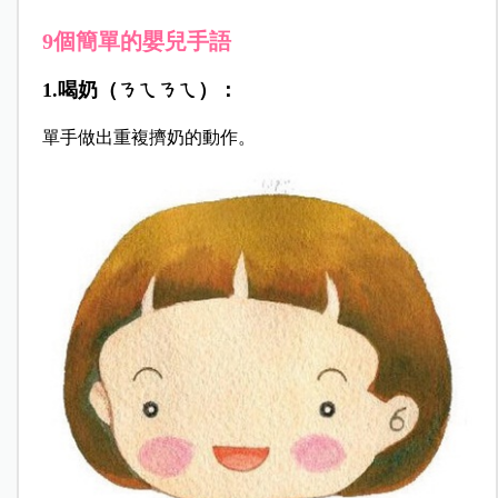
9個簡單的嬰兒手語
1.喝奶（ㄋㄟㄋㄟ）：
單手做出重複擠奶的動作。