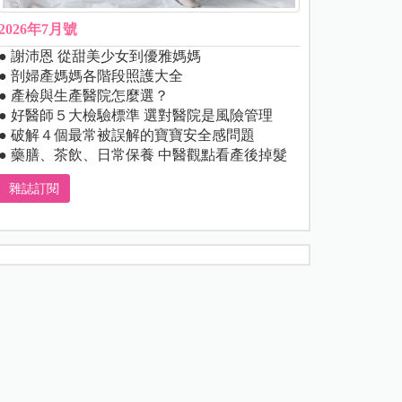
2026年7月號
● 謝沛恩 從甜美少女到優雅媽媽
● 剖婦產媽媽各階段照護大全
● 產檢與生產醫院怎麼選？
● 好醫師５大檢驗標準 選對醫院是風險管理
● 破解４個最常被誤解的寶寶安全感問題
● 藥膳、茶飲、日常保養 中醫觀點看產後掉髮
雜誌訂閱