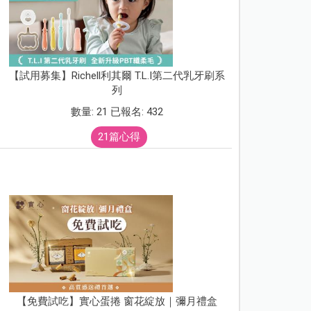
【試用募集】Richell利其爾 T.L.I第二代乳牙刷系
列
數量: 21 已報名: 432
21篇心得
【免費試吃】實心蛋捲 窗花綻放｜彌月禮盒