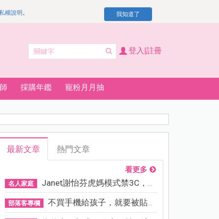
私權說明
。
我知道了
登入|註冊
師
採購年鑑
寵粉月月抽
最新文章
熱門文章
看更多
Janet謝怡芬虎媽模式禁3C，看...
名人家庭
不買手機給孩子，就要被貼「...
部落客專欄