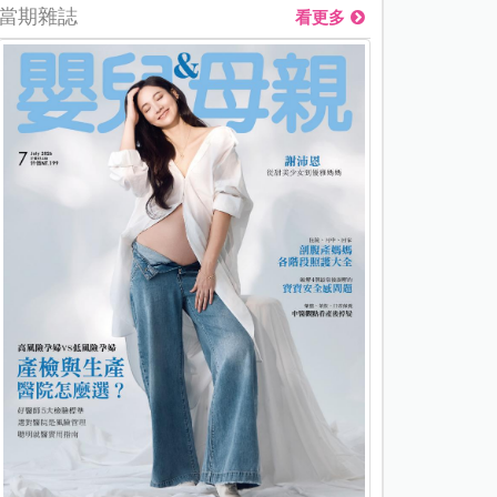
當期雜誌
看更多