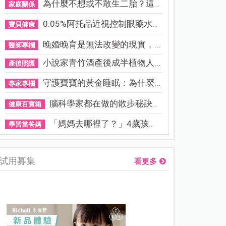
為什麼不想或不敢生二胎？這8...
家庭關係
0.05%阿托品近視控制眼藥水納...
寶貝健康
晚婚晚育是無法改變的現實，...
醫師專欄
小說家青竹酒產後成半植物人...
產後照護
守護寶寶的黃金睡眠：為什麼...
專家專欄
腦科學家都在做的散步秘訣！...
健康百寶箱
「媽媽去哪裡了？」4歲孩子還...
學習當爸媽
試用募集
看更多