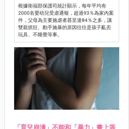
根據衛福部保護司統計顯示，每年平均有
2000名嬰幼兒受虐通報，超過93％為家內案
件，父母為主要施虐者甚至達84％之多，讓
雙親抓狂、動手施暴的原因往往是孩子亂丟
玩具、不睡覺等事。
「育兒崩潰」不能和「暴力」畫上等