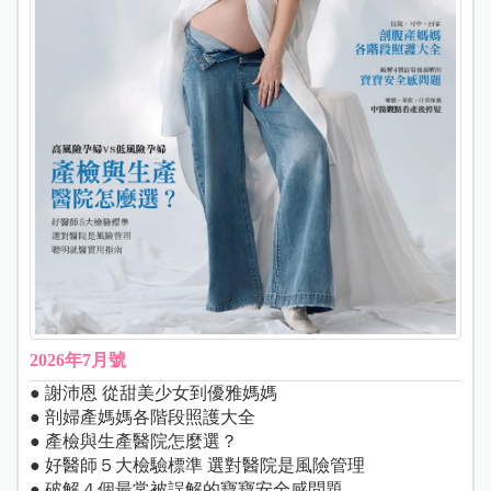
2026年7月號
● 謝沛恩 從甜美少女到優雅媽媽
● 剖婦產媽媽各階段照護大全
● 產檢與生產醫院怎麼選？
● 好醫師５大檢驗標準 選對醫院是風險管理
● 破解４個最常被誤解的寶寶安全感問題