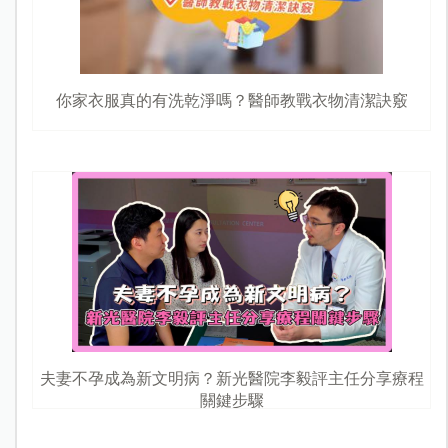
你家衣服真的有洗乾淨嗎？醫師教戰衣物清潔訣竅
夫妻不孕成為新文明病？新光醫院李毅評主任分享療程
關鍵步驟