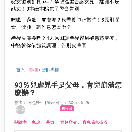
父女慟別劉真5年！辛龍溫柔告訴女兒：離開不是
結束！3本繪本陪孩子學會告別
咳嗽、過敏、皮膚癢？秋季養肺正當時！3原則潤
燥、潤肺、調作息怎麼做？
產後皮膚癢嗎？4大原因讓產後容易罹患蕁麻疹，
中醫教你依體質調理，告別皮膚癢
首頁
專欄
醫師專欄
93％兒虐兇手是父母，育兒崩潰怎
麼辦？
作者： 阿包醫生 | 發表日期：2025-05-26
收藏
分享
關鍵字：
兒虐
、
暴力
、
育兒崩潰
、
育兒喘息技巧