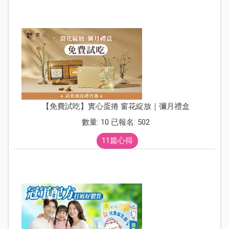
【免費試吃】實心蛋捲 窗花綻放｜彌月禮盒
數量: 10 已報名: 502
11篇心得