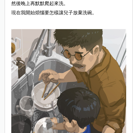
然後晚上再默默爬起來洗。
現在我開始煩惱要怎樣讓兒子放棄洗碗。