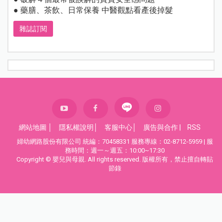
● 藥膳、茶飲、日常保養 中醫觀點看產後掉髮
雜誌訂閱
網站地圖
│
隱私權說明
│
客服中心
│
廣告與合作
|
RSS
婦幼網路股份有限公司 統編：70458331 服務專線：02-8712-5959 | 服
務時間：週一～週五：10:00~17:30
Copyright © 嬰兒與母親. All rights reserved. 版權所有，禁止擅自轉貼
節錄