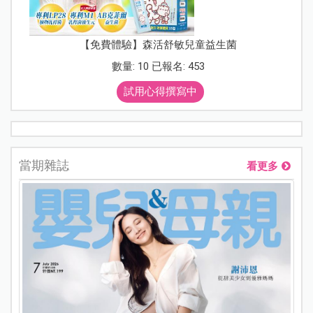
【免費體驗】森活舒敏兒童益生菌
數量: 10 已報名: 453
試用心得撰寫中
當期雜誌
看更多