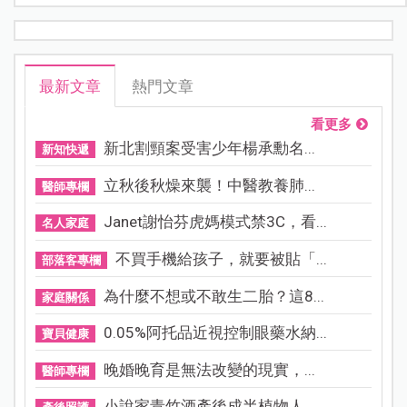
最新文章
熱門文章
看更多
新北割頸案受害少年楊承勳名...
新知快遞
立秋後秋燥來襲！中醫教養肺...
醫師專欄
Janet謝怡芬虎媽模式禁3C，看...
名人家庭
不買手機給孩子，就要被貼「...
部落客專欄
為什麼不想或不敢生二胎？這8...
家庭關係
0.05%阿托品近視控制眼藥水納...
寶貝健康
晚婚晚育是無法改變的現實，...
醫師專欄
小說家青竹酒產後成半植物人...