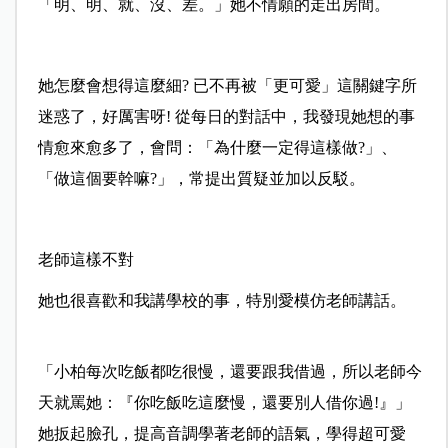
「明、明、就、沒、差。」她不情願的走出房間。
她怎麼會想得這麼細? 已不再被「更可愛」這關鍵字所
迷惑了，好厲害呀! 從每日的對話中，我發現她想的事
情愈來愈多了，會問：「為什麼一定得這樣做?」、
「做這個要幹嘛?」，常提出質疑並加以反駁。
老師這樣不對
她也很喜歡和我講學校的事，特別愛模仿老師講話。
「小柏每次吃飯都吃很慢，還要跟我借過，所以老師今
天就罵她：『你吃飯吃這麼慢，還要別人借你過!』」
她扳起臉孔，提高音調學著老師的語氣，學得超可愛