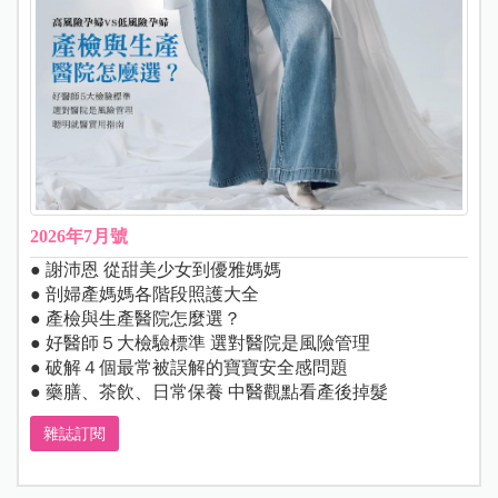
2026年7月號
● 謝沛恩 從甜美少女到優雅媽媽
● 剖婦產媽媽各階段照護大全
● 產檢與生產醫院怎麼選？
● 好醫師５大檢驗標準 選對醫院是風險管理
● 破解４個最常被誤解的寶寶安全感問題
● 藥膳、茶飲、日常保養 中醫觀點看產後掉髮
雜誌訂閱