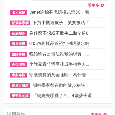
看更多
Janet謝怡芬虎媽模式禁3C，看...
名人家庭
不買手機給孩子，就要被貼「...
部落客專欄
為什麼不想或不敢生二胎？這8...
家庭關係
0.05%阿托品近視控制眼藥水納...
寶貝健康
晚婚晚育是無法改變的現實，...
醫師專欄
小說家青竹酒產後成半植物人...
產後照護
守護寶寶的黃金睡眠：為什麼...
專家專欄
腦科學家都在做的散步秘訣！...
健康百寶箱
「媽媽去哪裡了？」4歲孩子還...
學習當爸媽
試用募集
看更多