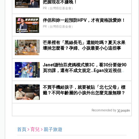
把握現在不嫌晚！
PR（台灣癌症基金會）
伴侶和妳一起預防HPV，才有資格說愛妳！
PR（台灣癌症基金會）
芒果裡有「黑絲長毛」還能吃嗎？夏天水果
壞掉怎麼看？孕婦、小孩最要小心這些事
Janet謝怡芬虎媽模式禁3C，看30分要做90
頁功課，還有不成文規定…Egan沒近視但求
饒：Mummy, please～
不買手機給孩子，就要被貼「北七父母」標
籤？不同年齡層的小孩外出怎麼克服無聊？
Recommended by
首頁
育兒
親子旅遊