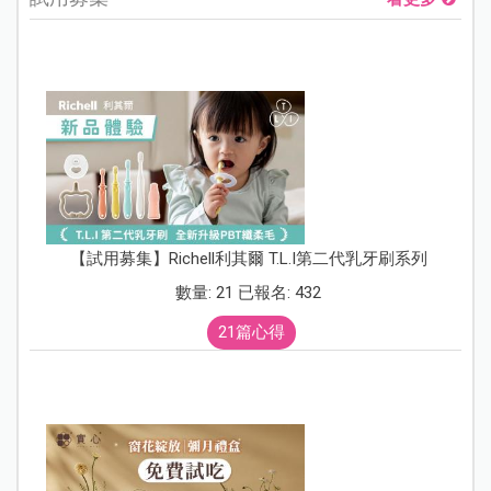
【試用募集】Richell利其爾 T.L.I第二代乳牙刷系列
數量: 21 已報名: 432
21篇心得