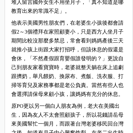
堆人留言國外女生不用坐月子，「真不知道是哪
教育出來的常識不足」。
他表示美國男性朋友們，在老婆生小孩後都會請
假2～3個禮拜在家照顧妻小，只是西方人坐月子
期間比較沒那麼多禁忌，常會看到媽媽產後三天
就推小孩上街跟大家打招呼，但該休息的假還是
會休，「不然產假跟育嬰假誰發明的？」更說自
己到朋友家看寶寶時，老婆就整天躺在床上追劇
跟擠奶，舉凡餵奶、換尿布、煮飯、洗衣服、打
掃等育兒及家務事都是老公負責。當然有些人也
會選擇請保母來顧小孩，讓媽媽有充分的休息。
原PO更以另一個白人朋友為例，老大在美國出
生，因為友人不太會照顧孩子，所以花錢請岳母
來美國幫忙一個月，而跟著台灣老婆移民回台灣
之後，知道有月子中心興奮炸裂，在老二出生時