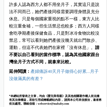
許多人認為西方人都不用坐月子，其實這只是說
法不同而已，她們產後同樣需要調理身體及充分
休息。只是每個國家重視的點不一樣，東方人比
較注重食補，一些生活禁忌也較多；西方人同樣
會吃孕期產後保健食品，只是對冰冷食物比較沒
禁忌，常可以看到她們產後沒幾天就出門散步、
運動，但這不代表她們在家裡「沒有休息」。
請
不要以自己看到的當作標準，認為其他國家跟台
灣坐月子方式不同，就拿來比較。
延伸閱讀：
產婦痛訴40天月子做得心好累...月子
沒做滿真的有差？
*本網站所發表之文章，均由《嬰兒與母親》及其他相關著作權人依法擁
有其法律權益，若欲引用或轉載網站內容， 請與本公司來信接洽，違者將
依法處理。聯絡信箱：
webservice@mababy.com