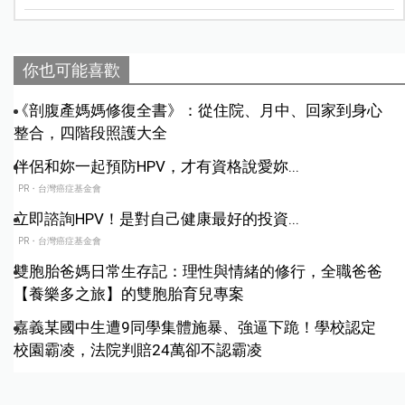
你也可能喜歡
《剖腹產媽媽修復全書》：從住院、月中、回家到身心
整合，四階段照護大全
伴侶和妳一起預防HPV，才有資格說愛妳...
PR・台灣癌症基金會
立即諮詢HPV！是對自己健康最好的投資...
PR・台灣癌症基金會
雙胞胎爸媽日常生存記：理性與情緒的修行，全職爸爸
【養樂多之旅】的雙胞胎育兒專案
嘉義某國中生遭9同學集體施暴、強逼下跪！學校認定
校園霸凌，法院判賠24萬卻不認霸凌