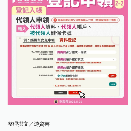
整理撰文／游資芸