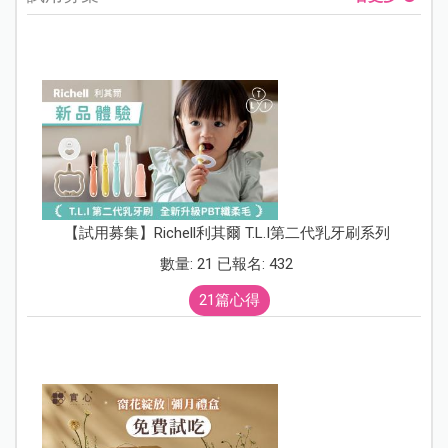
【試用募集】Richell利其爾 T.L.I第二代乳牙刷系列
數量: 21 已報名: 432
21篇心得