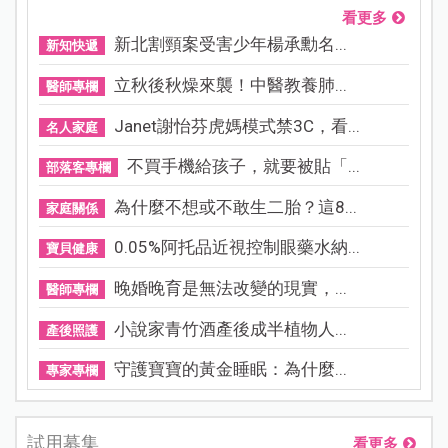
看更多
新北割頸案受害少年楊承勳名...
新知快遞
立秋後秋燥來襲！中醫教養肺...
醫師專欄
Janet謝怡芬虎媽模式禁3C，看...
名人家庭
不買手機給孩子，就要被貼「...
部落客專欄
為什麼不想或不敢生二胎？這8...
家庭關係
0.05%阿托品近視控制眼藥水納...
寶貝健康
晚婚晚育是無法改變的現實，...
醫師專欄
小說家青竹酒產後成半植物人...
產後照護
守護寶寶的黃金睡眠：為什麼...
專家專欄
試用募集
看更多