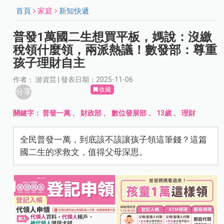
首頁
家庭
新知快遞
普發1萬國二生想買平板，媽說：沒繳
稅領什麼領，兩派熱議！數發部：尊重
孩子理財自主
作者： 游資芸 | 發表日期：2025-11-06
收藏
分享
關鍵字：
普發一萬
、
財政部
、
數位發展部
、
13歲
、
理財
全民普發一萬，到底該不該讓孩子領這筆錢？這篇
國二生的求救文，值得父母深思。