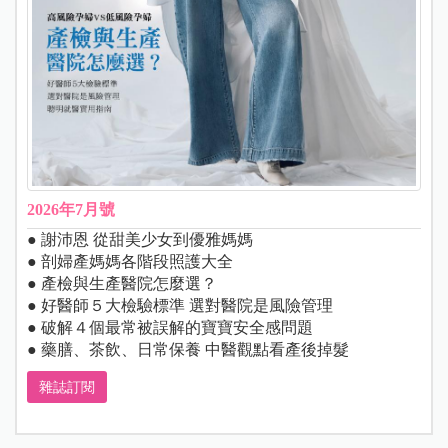
2026年7月號
● 謝沛恩 從甜美少女到優雅媽媽
● 剖婦產媽媽各階段照護大全
● 產檢與生產醫院怎麼選？
● 好醫師５大檢驗標準 選對醫院是風險管理
● 破解４個最常被誤解的寶寶安全感問題
● 藥膳、茶飲、日常保養 中醫觀點看產後掉髮
雜誌訂閱