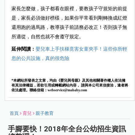
家長怎麼做，孩子都看在眼裡，要教孩子守規矩的前提
是，家長必須做好榜樣，如果你平常看到剛轉換成紅燈
還用跑的過馬路，教導孩子前請務必改正！否則孩子無
所適從，自然也就不會遵守規定。
延伸閱讀：
嬰兒車上手扶梯竟害女童夾手！這些你所輕
忽的公共設施，真的很危險
*本網站所發表之文章，均由《嬰兒與母親》及其他相關著作權人依法擁
有其法律權益，若欲引用或轉載網站內容， 請與本公司來信接洽，違者將
依法處理。聯絡信箱：
webservice@mababy.com
首頁
育兒
親子教育
手腳要快！2018年全台公幼招生資訊