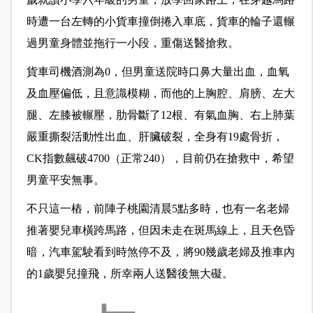
時遭一台左轉的小貨車撞倒捲入車底，貨車的輪子還輾
過男童身體並拖行一小段，重傷送醫搶救。
貨車司機酒測為0，但男童送院時口鼻大量出血，血氧
及血壓偏低，且意識模糊，而他的上胸腔、肩膀、左大
腿、左膝被輾壓，肋骨斷了12根、有氣血胸、右上肺葉
嚴重撕裂活動性出血、肝臟破裂，全身有19處骨折，
CK指數飆破4700（正常240），目前仍在搶救中，希望
男童平安無事。
不只這一樁，前陣子桃園清晨5點多時，也有一名老婦
推著嬰兒車橫跨馬路，但因未走在斑馬線上，且天色昏
暗，汽車駕駛看到時煞停不及，將90幾歲老婦及推車內
的1歲嬰兒撞飛，所幸兩人送醫後無大礙。