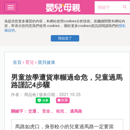
Toggle
navigation
為提供您更多優質的內容，本網站使用cookies分析技術。若繼續閱覽本網站內
容，即表示您同意我們使用 cookies， 關於更多cookies資訊請閱讀我們的
隱私
權說明
。
我知道了
首頁
育兒
寶貝健康
男童放學遭貨車輾過命危，兒童過馬
路謹記4步驟
作者： 周品攸 | 發表日期：2021-10-25
收藏
關鍵字：
交通
、
安全
、
幼兒
、
過馬路
馬路如虎口，身形較小的兒童過馬路一定要當