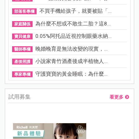
不買手機給孩子，就要被貼「...
部落客專欄
為什麼不想或不敢生二胎？這8...
家庭關係
0.05%阿托品近視控制眼藥水納...
寶貝健康
晚婚晚育是無法改變的現實，...
醫師專欄
小說家青竹酒產後成半植物人...
產後照護
守護寶寶的黃金睡眠：為什麼...
專家專欄
試用募集
看更多