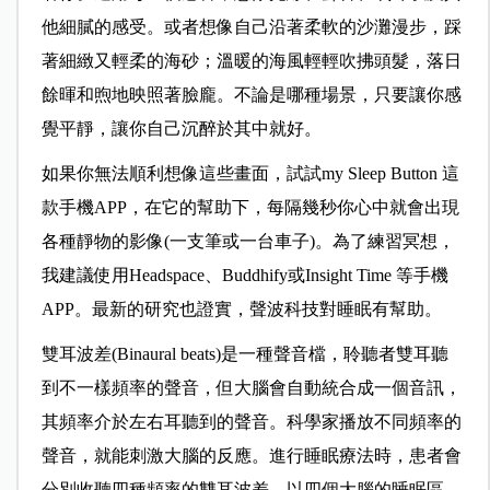
他細膩的感受。或者想像自己沿著柔軟的沙灘漫步，踩
著細緻又輕柔的海砂；溫暖的海風輕輕吹拂頭髮，落日
餘暉和煦地映照著臉龐。不論是哪種場景，只要讓你感
覺平靜，讓你自己沉醉於其中就好。
如果你無法順利想像這些畫面，試試
my Sleep Button
這
款手機
APP
，在它的幫助下，每隔幾秒你心中就會出現
各種靜物的影像(一支筆或一台車子)。為了練習冥想，
我建議使用
Headspace
、
Buddhify
或
Insight Time
等手機
APP
。最新的研究也證實，聲波科技對睡眠有幫助。
雙耳波差(
Binaural beats
)
是一種聲音檔，聆聽者雙耳聽
到不一樣頻率的聲音，但大腦會自動統合成一個音訊，
其頻率介於左右耳聽到的聲音。科學家播放不同頻率的
聲音，就能刺激大腦的反應。進行睡眠療法時，患者會
分別收聽四種頻率的雙耳波差，以四個大腦的睡眠區