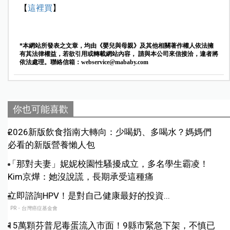
【
這裡買
】
*本網站所發表之文章，均由《嬰兒與母親》及其他相關著作權人依法擁
有其法律權益，若欲引用或轉載網站內容， 請與本公司來信接洽，違者將
依法處理。聯絡信箱：
webservice@mababy.com
你也可能喜歡
2026新版飲食指南大轉向：少喝奶、多喝水？媽媽們
必看的新版營養懶人包
「那對夫妻」妮妮校園性騷擾成立，多名學生霸凌！
Kim京燁：她沒說謊，長期承受這種痛
立即諮詢HPV！是對自己健康最好的投資...
PR・台灣癌症基金會
15萬顆芬普尼毒蛋流入市面！9縣市緊急下架，不慎已