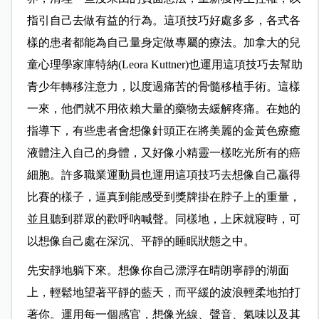
指引自己去做有益的行為。這項技巧好處多多，各式各
樣的患者都能為自己量身定做專屬的療法。加拿大的兒
童心理學家庫特納(
Leora Kuttner
)
也運用這項技巧去幫助
青少年轉移注意力，以度過痛苦的骨髓移植手術。這樣
一來，他們就不用依賴大量的藥物去緩解疼痛。在她的
指導下，有些患者會想像針頭正在將美麗的金黃色療癒
液體注入自己的身體，又好像小精靈一樣吃光所有的癌
細胞。許多職業運動員也運用這項技巧去想像自己贏得
比賽的樣子，逼真到能感受到獎牌掛在脖子上的重量，
並且聽到群眾的歡呼吶喊聲。同樣地，上床就寢時，可
以想像自己處在深沉、平靜的睡眠狀態之中。
先安靜地躺下來。想像你自己漂浮在晴朗寧靜的湖面
上，輕鬆地望著平靜的藍天，而平緩的波浪輕柔地拍打
著你。運用每一個感官，想像光線、聲音、氣味以及其