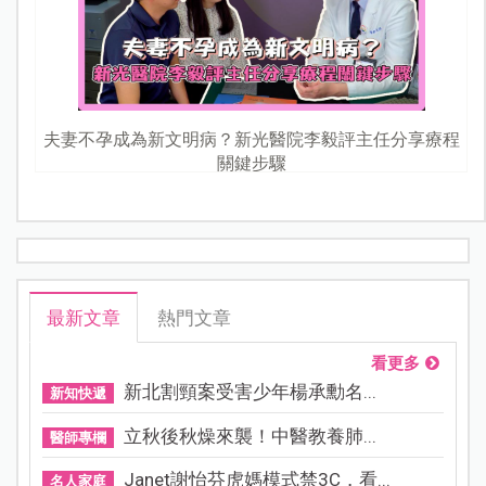
夫妻不孕成為新文明病？新光醫院李毅評主任分享療程
關鍵步驟
最新文章
熱門文章
看更多
新北割頸案受害少年楊承勳名...
新知快遞
立秋後秋燥來襲！中醫教養肺...
醫師專欄
Janet謝怡芬虎媽模式禁3C，看...
名人家庭