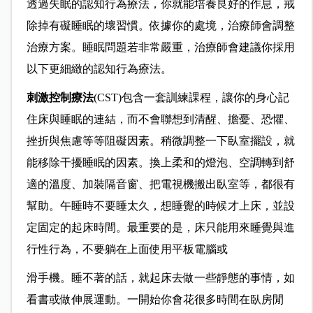
透過失眠的認知行為療法，你就能培養良好的作息，戒
除掉有礙睡眠的壞習慣。依據你的處境，治療師會調整
治療方案。睡眠問題若非常嚴重，治療師會建議你採用
以下更細緻的認知行為療法。
刺激控制療法
(CST)包含一套訓練課程，讓你的身心記
住床與睡眠的連結，而不會聯想到清醒、擔憂、恐懼、
挫折與焦慮等等阻礙因素。稍微調整一下臥室擺設，就
能移除干擾睡眠的因素。換上柔和的燈泡、空調轉到舒
適的溫度、加裝隔音窗、把電視機搬出臥室等，都很有
幫助。午睡時不要睡太久，想睡覺的時候才上床，並設
定固定的起床時間。最重要的是，床只能用來睡覺與進
行性行為，不要躺在上面使用平板電腦或
滑手機。睡不著的話，就起床去做一些靜態的事情，如
看書或做伸展運動。一開始你會花很多時間在臥房閒