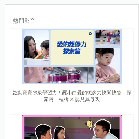
熱門影音
啟動寶寶超級學習力！羅小白愛的想像力快問快答：探
索篇｜桂格 ✕ 嬰兒與母親