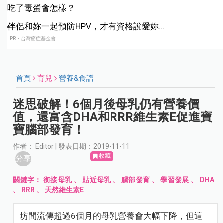
吃了毒蛋會怎樣？
伴侶和妳一起預防HPV，才有資格說愛妳...
PR・台灣癌症基金會
首頁
育兒
營養&食譜
迷思破解！6個月後母乳仍有營養價
值，還富含DHA和RRR維生素E促進寶
寶腦部發育！
作者： Editor | 發表日期：2019-11-11
收藏
分享
關鍵字：
銜接母乳
、
貼近母乳
、
腦部發育
、
學習發展
、
DHA
、
RRR
、
天然維生素E
坊間流傳超過6個月的母乳營養會大幅下降，但這