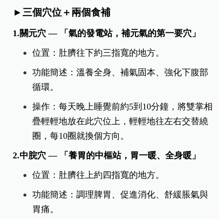
2.運動：每天30分鐘有氧運動（快走、瑜伽、伸
展），促進氣血循環。
三、「五」個自救小撇步，改善手腳冰冷
只要掌握這五個小撇步，讓我們一起將「溫暖」從
身體裡面養出來。
►
三個穴位＋兩個食補
1.關元穴 — 「氣的發電站，補元氣的第一要穴」
位置：肚臍往下約三指寬的地方。
功能簡述：溫養全身、補氣固本、強化下腹部
循環。
操作：每天晚上睡覺前約5到10分鐘，將雙掌相