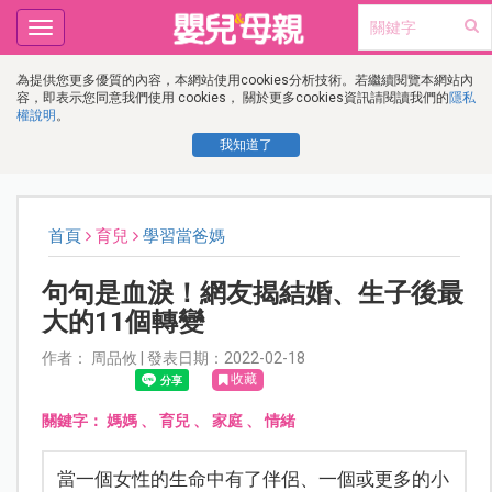
Toggle
navigation
為提供您更多優質的內容，本網站使用cookies分析技術。若繼續閱覽本網站內
容，即表示您同意我們使用 cookies， 關於更多cookies資訊請閱讀我們的
隱私
權說明
。
我知道了
首頁
育兒
學習當爸媽
句句是血淚！網友揭結婚、生子後最
大的11個轉變
作者： 周品攸 | 發表日期：2022-02-18
收藏
關鍵字：
媽媽
、
育兒
、
家庭
、
情緒
當一個女性的生命中有了伴侶、一個或更多的小