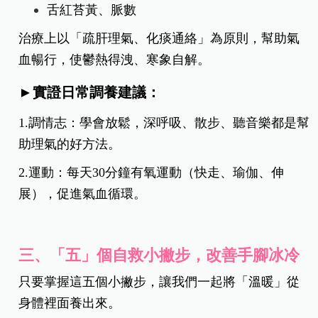
膩、熬夜失眠，就容易導致外冷內熱、手腳冰冷卻
怕熱、胸悶煩躁的矛盾狀況。
實證常見表現
手腳冰冷但怕熱、容易煩躁
口乾口苦、便秘、胸悶
情緒壓力大、易緊張焦慮
舌紅苔黃、脈數
治療上以「疏肝理氣、化痰通絡」為原則，幫助氣
血暢行，使鬱熱得洩、寒象自解。
►
實證日常調養建議：
1.調情志：學會放鬆，深呼吸、散步、聽音樂都是幫
助理氣的好方法。