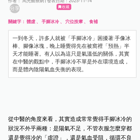
作者： 馬光醫療網 | 發表日期：2025-11-14
收藏
分享
關鍵字：
體虛
、
手腳冰冷
、
穴位按摩
、
食補
一到冬天，許多人就被「手腳冰冷」困擾著:手像冰
棒、腳像冰塊，晚上睡覺得先在被窩裡「預熱」半
天才能睡著。有人以為這只是氣溫低的關係，其實
在中醫的觀點中，手腳冰冷不單是外在環境造成，
而是體內陰陽氣血失衡的表現。