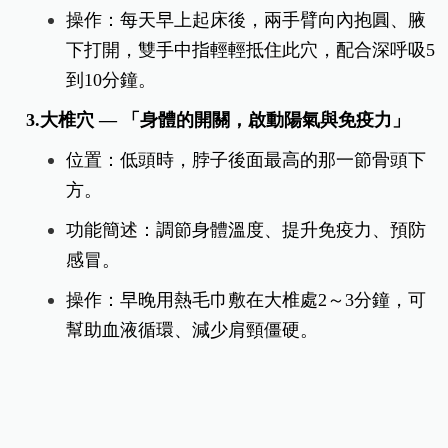
疊輕輕地放在此穴位上，輕輕地往左右交替繞
圈，每10圈就換個方向。
2.中脘穴 — 「養胃的中樞站，胃一暖、全身暖」
位置：肚臍往上約四指寬的地方。
功能簡述：調理脾胃、促進消化、舒緩脹氣與
胃痛。
操作：每天早上起床後，兩手臂向內抱圓、腋
下打開，雙手中指輕輕抵住此穴，配合深呼吸5
到10分鐘。
3.大椎穴 — 「身體的開關，啟動陽氣與免疫力」
位置：低頭時，脖子後面最高的那一節骨頭下
方。