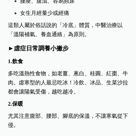
像枯竭的溪流，無法充分地去溫暖四肢末梢，這才
造成手腳冰冷的症狀，也就是體內的火種太弱、氣
血推動力不足。
虛症常見表現
手腳冰冷而且怕冷、怕風
臉色蒼白、精神疲倦
腰痠、腹瀉、容易頻尿
女生月經量少或經痛
這類人屬於俗話說的「冷底」體質，中醫治療以
「溫陽補氣、養血通絡」為原則。
►虛症日常調養小撇步
1.飲食