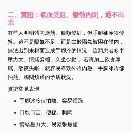
多吃溫熱性食物，如老薑、蔥白、桂圓、紅棗、牛
肉。虛寒型的人最忌吃冰！冷飲、冰品、生菜沙拉
都會讓陽氣受傷，越吃越冷。
2.保暖
尤其注意腹部、腰部、腳底的保溫，不讓寒氣從下
侵。
二、實證：氣血受阻、鬱熱內閉，通不出
去
有些人明明體內燥熱、臉頰發紅，但手腳卻冷得發
抖。這不是陽氣不足，而是由於陽氣被困在體內，
無法出到末梢而造成手腳冷的情況。這類患者多半
壓力大、情緒緊繃，久坐少動， 若再加上飲食厚