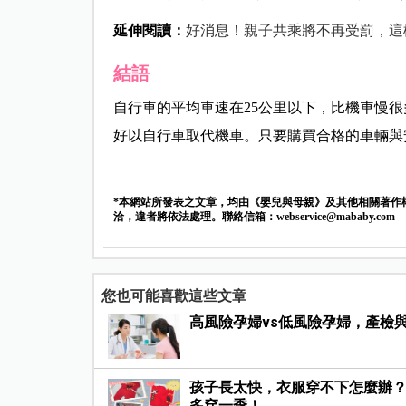
延伸閱讀：
好消息！親子共乘將不再受罰，這
結語
自行車的平均車速在
25
公里以下，比機車慢很
好以自行車取代機車。只要購買合格的車輛與
*本網站所發表之文章，均由《嬰兒與母親》及其他相關著作
洽，違者將依法處理。聯絡信箱：
webservice@mababy.com
您也可能喜歡這些文章
高風險孕婦vs低風險孕婦，產檢
孩子長太快，衣服穿不下怎麼辦？
多穿一季！