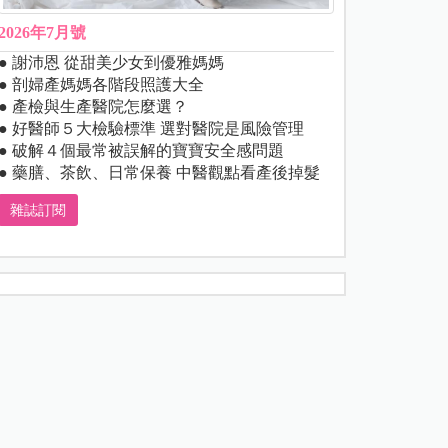
2026年7月號
● 謝沛恩 從甜美少女到優雅媽媽
● 剖婦產媽媽各階段照護大全
● 產檢與生產醫院怎麼選？
● 好醫師５大檢驗標準 選對醫院是風險管理
● 破解４個最常被誤解的寶寶安全感問題
● 藥膳、茶飲、日常保養 中醫觀點看產後掉髮
雜誌訂閱