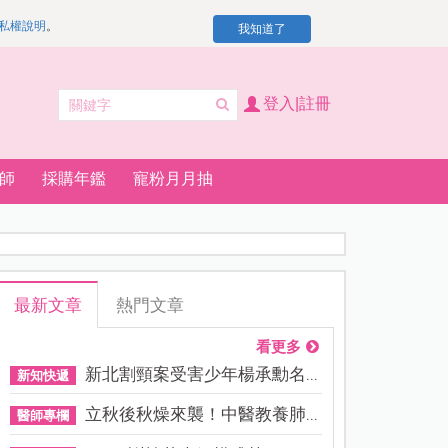
私權說明
。
我知道了
登入|註冊
師
採購年鑑
寵粉月月抽
最新文章
熱門文章
看更多
新北割頸案受害少年楊承勳名...
新知快遞
立秋後秋燥來襲！中醫教養肺...
醫師專欄