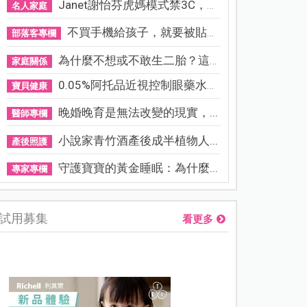
Janet謝怡芬虎媽模式禁3C，看...
名人家庭
不買手機給孩子，就要被貼「...
部落客專欄
為什麼不想或不敢生二胎？這8...
家庭關係
0.05%阿托品近視控制眼藥水納...
寶貝健康
晚婚晚育是無法改變的現實，...
醫師專欄
小說家青竹酒產後成半植物人...
產後照護
守護寶寶的黃金睡眠：為什麼...
專家專欄
試用募集
看更多