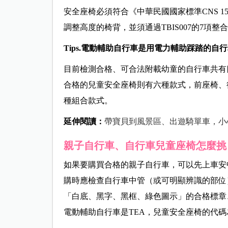
安全座椅必須符合《中華民國國家標準
CNS 15
調整高度的椅背，並須通過
TBIS007
的
7
項整合
Tips.電動輔助自行車是用電力輔助踩踏的
目前檢測合格、可合法附載幼童的自行車共有
合格的兒童安全座椅則有六種款式，前座椅、
種組合款式。
延伸閱讀：
帶寶貝到風景區、出遊騎單車，小
親子自行車、自行車兒童座椅怎麼挑
如果要購買合格的親子自行車，可以先上車安
購時應檢查自行車中管（或可明顯辨識的部位
「白底、黑字、黑框、綠色圖示」的合格標章
電動輔助自行車是
TEA
，兒童安全座椅的代碼