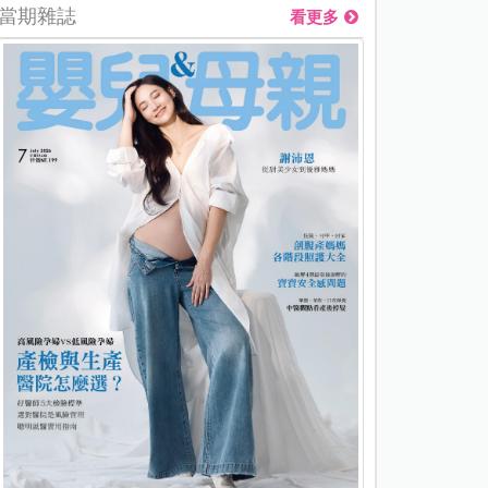
當期雜誌
看更多