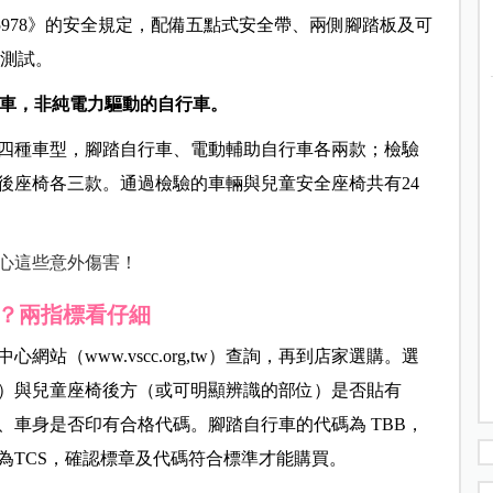
978
》的安全規定，配備五點式安全帶、兩側腳踏板及可
測試。
自行車，非純電力驅動的自行車。
四種車型，腳踏自行車、電動輔助自行車各兩款；檢驗
後座椅各三款。通過檢驗的車輛與兒童安全座椅共有
24
心這些意外傷害！
？兩指標看仔細
中心網站（
www.vscc.org,tw
）查詢，再到店家選購。選
）與兒童座椅後方（或可明顯辨識的部位）是否貼有
、車身是否印有合格代碼。腳踏自行車的代碼為
TBB
，
為
TCS
，確認標章及代碼符合標準才能購買。