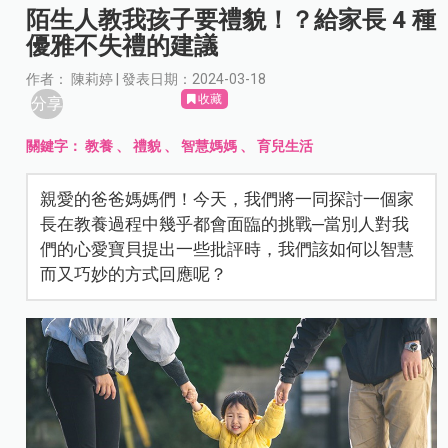
陌生人教我孩子要禮貌！？給家長 4 種
優雅不失禮的建議
作者： 陳莉婷 | 發表日期：2024-03-18
收藏
分享
關鍵字：
教養
、
禮貌
、
智慧媽媽
、
育兒生活
親愛的爸爸媽媽們！今天，我們將一同探討一個家
長在教養過程中幾乎都會面臨的挑戰─當別人對我
們的心愛寶貝提出一些批評時，我們該如何以智慧
而又巧妙的方式回應呢？