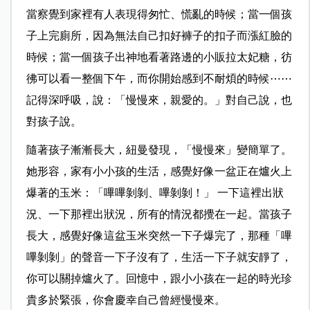
當察覺到家裡有人表現得匆忙、慌亂的時候；當一個孩
子上完廁所，因為無法自己扣好褲子的扣子而漲紅臉的
時候；當一個孩子出神地看著路邊的小販拉太妃糖，彷
彿可以看一整個下午，而你開始感到不耐煩的時候⋯⋯
記得深呼吸，說：「慢慢來，親愛的。」對自己說，也
對孩子說。
隨著孩子漸漸長大，紐曼發現，「慢慢來」變簡單了。
她形容，家有小小孩的生活，感覺好像一盆正在爐火上
爆著的玉米：「嗶嗶剝剝、嗶剝剝！」 一下這裡出狀
況、一下那裡出狀況，所有的情況都攪在一起。當孩子
長大，感覺好像這盆玉米突然一下子爆完了，那種「嗶
嗶剝剝」的聲音一下子沒有了，生活一下子就安靜了，
你可以關掉爐火了。回憶中，跟小小孩在一起的時光珍
貴多於緊張，你會慶幸自己曾經慢慢來。