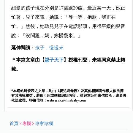
紐曼的孩子現在分別是17歲跟20歲。最近某一天，她正
忙著，兒子來電，她說：「等一等，抱歉，我正在
忙。」然後，她聽見兒子在電話那頭，用很平緩的聲音
說：「沒問題，媽，妳慢慢來。」
延伸閱讀
：
孩子，慢慢來
＊本篇文章由【
親子天下
】授權刊登，未經同意禁止轉
載。
*本網站所發表之文章，均由《嬰兒與母親》及其他相關著作權人依法擁
有其法律權益，若欲引用或轉載網站內容， 請與本公司來信接洽，違者將
依法處理。聯絡信箱：
webservice@mababy.com
首頁
專欄
專家專欄