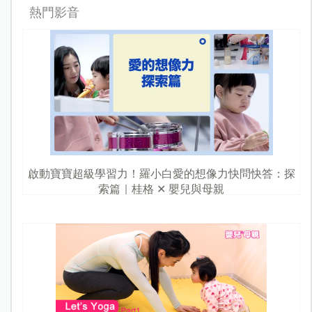
熱門影音
啟動寶寶超級學習力！羅小白愛的想像力快問快答：探
索篇｜桂格 ✕ 嬰兒與母親