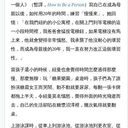
一個人》（暫譯，
How to Be a Person
）寫自己在成為母
親以後，如何用20年的時間，練習「慢慢來」。她回
憶：「在我們紐約的小公寓裡，在關上門到等電梯的這
一小段時間裡，我爸爸會猛按電梯鈕，如果電梯沒有馬
上來，他就會變得非常惱怒。我承襲了他沒耐心的壞習
性，而成為母親後的20年，我一直在努力改正這個壞習
性。」
當孩子還小的時候，紐曼也會覺得時間怎麼過得那麼
慢、那麼無聊：玩「糖果樂園」桌遊時，孩子們為了誰
扮演糖霜女王而哭鬧、動不動就要尿尿、每翻一張卡牌
都拖上半天，令紐曼莫名惱怒，覺得外面的時光飛逝而
去，自己的生活卻陷在糖漿沼澤裡，幾次氣得就要翻
桌。
上游泳課時，從車上到游泳池、從游泳池到更衣室、從