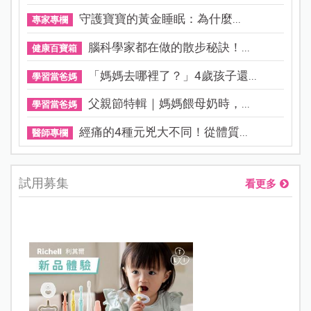
守護寶寶的黃金睡眠：為什麼...
專家專欄
腦科學家都在做的散步秘訣！...
健康百寶箱
「媽媽去哪裡了？」4歲孩子還...
學習當爸媽
父親節特輯｜媽媽餵母奶時，...
學習當爸媽
經痛的4種元兇大不同！從體質...
醫師專欄
試用募集
看更多