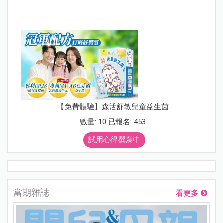
【免費體驗】森活舒敏兒童益生菌
數量: 10 已報名: 453
試用心得撰寫中
當期雜誌
看更多