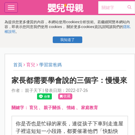
Toggle
navigation
為提供您更多優質的內容，本網站使用cookies分析技術。若繼續閱覽本網站內
容，即表示您同意我們使用 cookies， 關於更多cookies資訊請閱讀我們的
隱私
權說明
。
我知道了
首頁
育兒
學習當爸媽
家長都需要學會說的三個字：慢慢來
作者： 親子天下 | 發表日期：2022-07-26
收藏
關鍵字：
育兒
、
親子關係
、
情緒
、
家庭教育
你是否也是忙碌的家長，連從孩子下車到走進屋
子裡這短短一小段路，都要催著他們「快點快